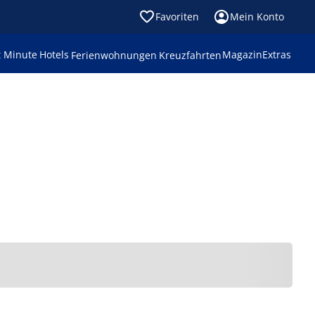
Favoriten
Mein Konto
t Minute
Hotels
Magazin
Extras
Ferienwohnungen
Kreuzfahrten