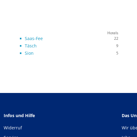
Hotels
Saas-Fee
22
Täsch
9
Sion
5
Infos und Hilfe
Das U
Widerruf
Wir üb