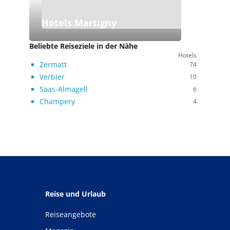
Hotels Martigny
Beliebte Reiseziele in der Nähe
Hotels
Zermatt
74
Verbier
10
Saas-Almagell
6
Champery
4
Reise und Urlaub
Reiseangebote