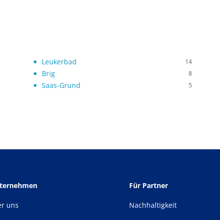
Leukerbad
14
Brig
8
Saas-Grund
5
nternehmen
Für Partner
er uns
Nachhaltigkeit