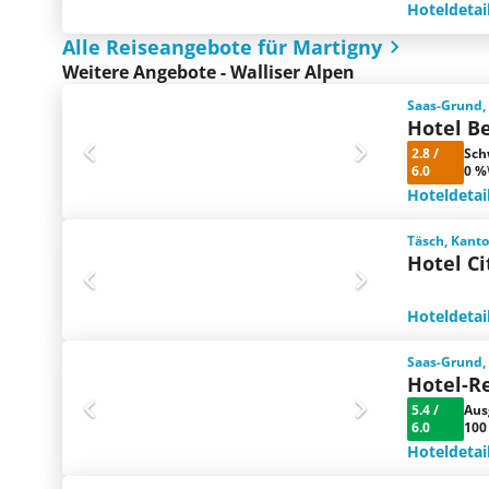
Hoteldetai
Alle Reiseangebote für Martigny
Weitere Angebote - Walliser Alpen
Saas-Grund, 
Hotel B
2.8
/
Sch
6.0
0 %
Hoteldetai
Täsch, Kanto
Hotel Ci
Hoteldetai
Saas-Grund, 
Hotel-R
5.4
/
Aus
6.0
100
Hoteldetai