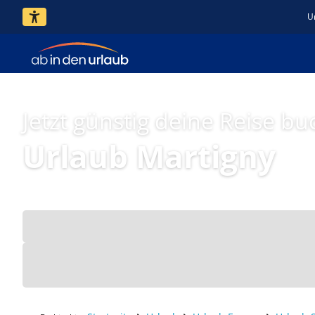
U
Jetzt günstig deine Reise bu
Urlaub Martigny