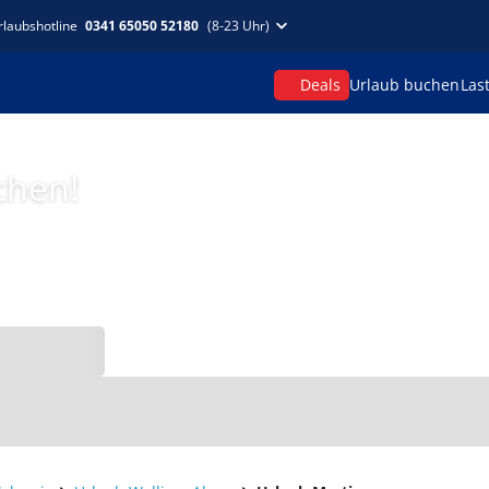
rlaubshotline
0341 65050 52180
(8-23 Uhr)
Deals
Urlaub buchen
Las
chen!