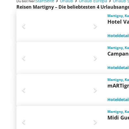
Startseite
Urlaub
Urlaub Europa
Urlaub 
Du bist hier:
Reisen Martigny – Die beliebtesten 4 Urlaubsang
Martigny, Ka
Hotel V
Hoteldetai
Martigny, Ka
Campani
Hoteldetai
Martigny, Ka
mARTign
Hoteldetai
Martigny, Ka
Midi Gu