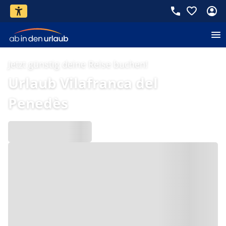
Jetzt günstig deine Reise buchen!
Urlaub Vilafranca del
Penedès