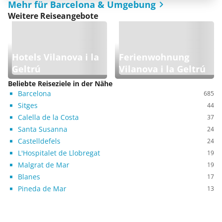
Mehr für Barcelona & Umgebung
Weitere Reiseangebote
Hotels Vilanova i la
Ferienwohnung
Geltrú
Vilanova i la Geltrú
Beliebte Reiseziele in der Nähe
Barcelona
685
Sitges
44
Calella de la Costa
37
Santa Susanna
24
Castelldefels
24
L'Hospitalet de Llobregat
19
Malgrat de Mar
19
Blanes
17
Pineda de Mar
13