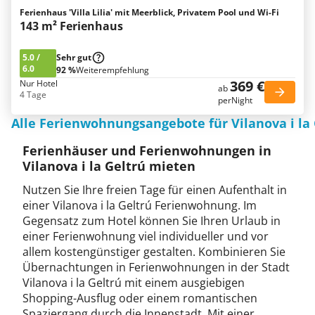
Ferienhaus 'Villa Lilia' mit Meerblick, Privatem Pool und Wi-Fi
143 m² Ferienhaus
5.0
/
Sehr gut
6.0
92 %
Weiterempfehlung
369 €
Nur Hotel
ab
4 Tage
perNight
Alle Ferienwohnungsangebote für Vilanova i la 
Ferienhäuser und Ferienwohnungen in
Vilanova i la Geltrú mieten
Nutzen Sie Ihre freien Tage für einen Aufenthalt in
einer Vilanova i la Geltrú Ferienwohnung. Im
Gegensatz zum Hotel können Sie Ihren Urlaub in
einer Ferienwohnung viel individueller und vor
allem kostengünstiger gestalten. Kombinieren Sie
Übernachtungen in Ferienwohnungen in der Stadt
Vilanova i la Geltrú mit einem ausgiebigen
Shopping-Ausflug oder einem romantischen
Spaziergang durch die Innenstadt. Mit einer