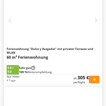
Ferienwohnung "Dulce y Acogedor" mit privater Terrasse und
WLAN
60 m² Ferienwohnung
5.0
/
Sehr gut
6.0
100 %
Weiterempfehlung
305 €
Nur Hotel
ab
4 Tage
perNight