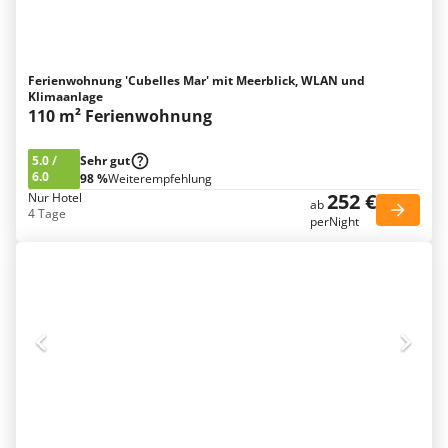
Ferienwohnung 'Cubelles Mar' mit Meerblick, WLAN und
Klimaanlage
110 m² Ferienwohnung
5.0
/
Sehr gut
6.0
98 %
Weiterempfehlung
252 €
Nur Hotel
ab
4 Tage
perNight