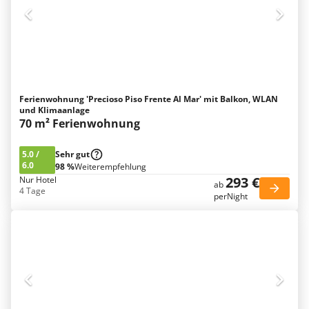
Ferienwohnung 'Precioso Piso Frente Al Mar' mit Balkon, WLAN
und Klimaanlage
70 m² Ferienwohnung
5.0
/
Sehr gut
6.0
98 %
Weiterempfehlung
293 €
Nur Hotel
ab
4 Tage
perNight