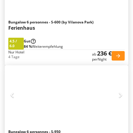
Bungalow 6 personnes - S-600 (by Vilanova Park)
Ferienhaus
4.5
/
Gut
6.0
84 %
Weiterempfehlung
236 €
Nur Hotel
ab
4 Tage
perNight
Bungalow 6 personnes - S-950