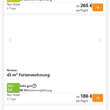
265 €
Nur Hotel
ab
4 Tage
perNight
Girona
45 m² Ferienwohnung
5.0
/
Sehr gut
6.0
96 %
Weiterempfehlung
186 €
Nur Hotel
ab
4 Tage
perNight