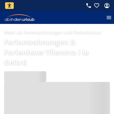
Mehr als Ferienwohnungen und Ferienhäuser
Ferienwohnungen &
Ferienhaus Vilanova i la
Geltrú