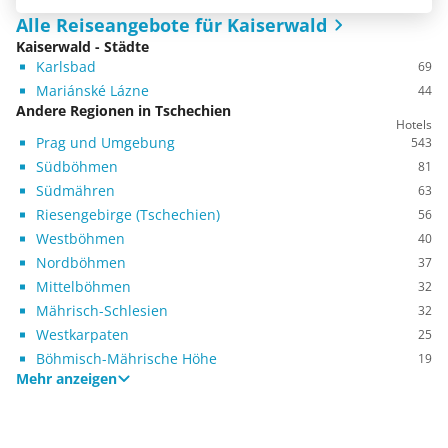
Alle Reiseangebote für Kaiserwald
Kaiserwald - Städte
Karlsbad
69
Mariánské Lázne
44
Andere Regionen in Tschechien
Hotels
Prag und Umgebung
543
Südböhmen
81
Südmähren
63
Riesengebirge (Tschechien)
56
Westböhmen
40
Nordböhmen
37
Mittelböhmen
32
Mährisch-Schlesien
32
Westkarpaten
25
Böhmisch-Mährische Höhe
19
Mehr anzeigen