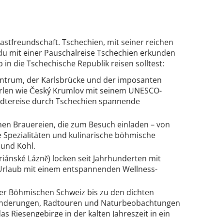
astfreundschaft. Tschechien, mit seiner reichen
 du mit einer Pauschalreise Tschechien erkunden
in die Tschechische Republik reisen solltest:
Zentrum, der Karlsbrücke und der imposanten
rlen wie Český Krumlov mit seinem UNESCO-
ädtereise durch Tschechien spannende
ichen Brauereien, die zum Besuch einladen – von
Spezialitäten und kulinarische böhmische
 und Kohl.
iánské Lázně) locken seit Jahrhunderten mit
-Urlaub mit einem entspannenden Wellness-
er Böhmischen Schweiz bis zu den dichten
u Wanderungen, Radtouren und Naturbeobachtungen
 Riesengebirge in der kalten Jahreszeit in ein