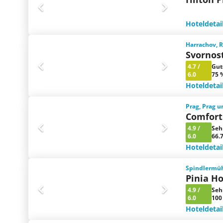
Hoteldetai
Harrachov, R
Svornos
4.7
/
Gut
6.0
75 
Hoteldetai
Prag, Prag 
Comfort 
4.9
/
Seh
6.0
66.
Hoteldetai
Spindlermüh
Pinia Ho
4.9
/
Seh
6.0
100
Hoteldetai