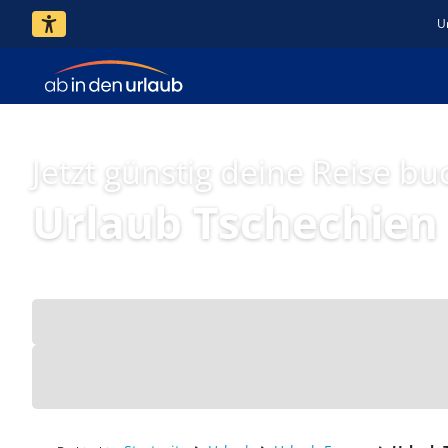
U
Jetzt günstig deine Reise bu
Urlaub Tschechien