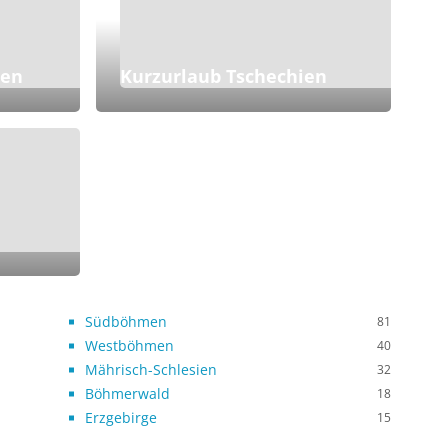
ien
Kurzurlaub Tschechien
Südböhmen
81
Westböhmen
40
Mährisch-Schlesien
32
Böhmerwald
18
Erzgebirge
15