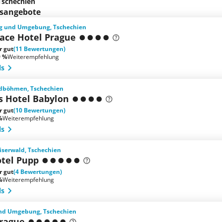
Tschechien
bsangebote
rag und Umgebung, Tschechien
ace Hotel Prague
r gut
(11 Bewertungen)
9 %
Weiterempfehlung
ls
rdböhmen, Tschechien
s Hotel Babylon
r gut
(10 Bewertungen)
%
Weiterempfehlung
ls
iserwald, Tschechien
tel Pupp
r gut
(4 Bewertungen)
%
Weiterempfehlung
ls
und Umgebung, Tschechien
Prague