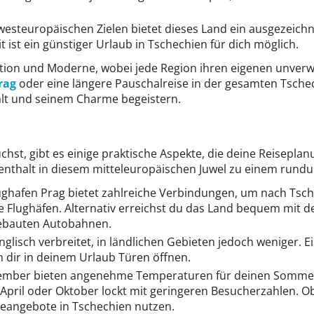
 westeuropäischen Zielen bietet dieses Land ein ausgezeichn
 ist ein günstiger Urlaub in Tschechien für dich möglich.
dition und Moderne, wobei jede Region ihren eigenen unver
rag
oder eine längere Pauschalreise in der gesamten Tschec
falt und seinem Charme begeistern.
hst, gibt es einige praktische Aspekte, die deine Reisepl
fenthalt in diesem mitteleuropäischen Juwel zu einem rund
ughafen Prag bietet zahlreiche Verbindungen, um nach Tsche
le Flughäfen. Alternativ erreichst du das Land bequem mit
gebauten Autobahnen.
Englisch verbreitet, in ländlichen Gebieten jedoch weniger
 dir in deinem Urlaub Türen öffnen.
ember bieten angenehme Temperaturen für deinen Sommeru
pril oder Oktober lockt mit geringeren Besucherzahlen. Ob 
seangebote in Tschechien nutzen.