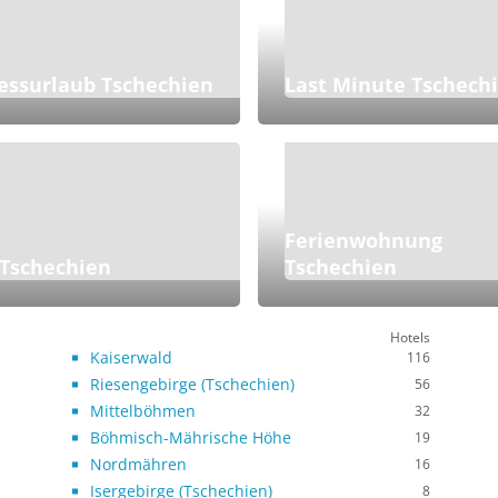
essurlaub Tschechien
Last Minute Tschech
Ferienwohnung
 Tschechien
Tschechien
Hotels
Kaiserwald
116
Riesengebirge (Tschechien)
56
Mittelböhmen
32
Böhmisch-Mährische Höhe
19
Nordmähren
16
Isergebirge (Tschechien)
8