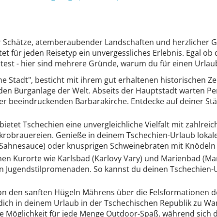
ler Schätze, atemberaubender Landschaften und herzlicher G
 für jeden Reisetyp ein unvergessliches Erlebnis. Egal ob
est - hier sind mehrere Gründe, warum du für einen Urlaub 
ne Stadt", besticht mit ihrem gut erhaltenen historischen 
n Burganlage der Welt. Abseits der Hauptstadt warten Pe
er beeindruckenden Barbarakirche. Entdecke auf deiner St
bietet Tschechien eine unvergleichliche Vielfalt mit zahlre
obrauereien. Genieße in deinem Tschechien-Urlaub lokale 
it Sahnesauce) oder knusprigen Schweinebraten mit Knödeln
hen Kurorte wie Karlsbad (Karlovy Vary) und Marienbad (Mar
en Jugendstilpromenaden. So kannst du deinen Tschechien
n den sanften Hügeln Mährens über die Felsformationen d
t dich in deinem Urlaub in der Tschechischen Republik z
 Möglichkeit für jede Menge Outdoor-Spaß, während sich das