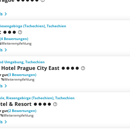
ls
iesengebirge (Tschechien), Tschechien
t
(4 Bewertungen)
%
Weiterempfehlung
ls
und Umgebung, Tschechien
Hotel Prague City East
r gut
(3 Bewertungen)
7 %
Weiterempfehlung
ls
le, Riesengebirge (Tschechien), Tschechien
tel & Resort
r gut
(2 Bewertungen)
 %
Weiterempfehlung
ls