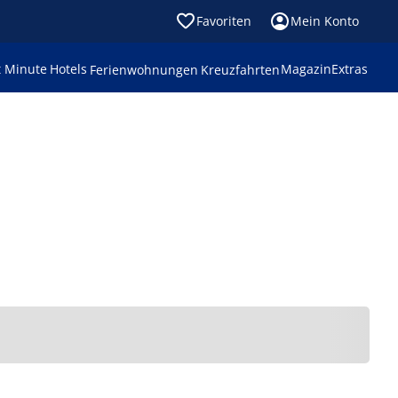
Favoriten
Mein Konto
t Minute
Hotels
Magazin
Extras
Ferienwohnungen
Kreuzfahrten