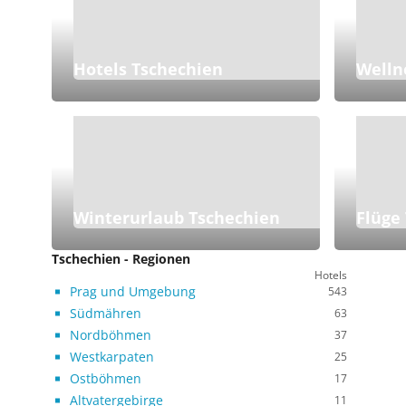
Hotels Tschechien
Welln
Winterurlaub Tschechien
Flüge
Tschechien - Regionen
Hotels
Prag und Umgebung
543
Südmähren
63
Nordböhmen
37
Westkarpaten
25
Ostböhmen
17
Altvatergebirge
11