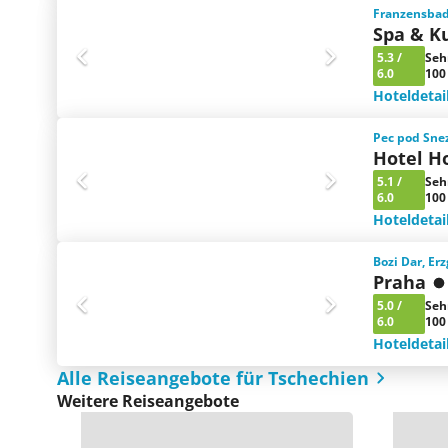
Franzensbad
Spa & K
5.3
/
Seh
6.0
100
Hoteldetai
Pec pod Snez
Hotel H
5.1
/
Seh
6.0
100
Hoteldetai
Bozi Dar, Er
Praha
5.0
/
Seh
6.0
100
Hoteldetai
Alle Reiseangebote für Tschechien
Weitere Reiseangebote