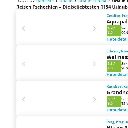
Startseite
Urlaub
Urlaub Europa
Urlaub 
Du bist hier:
Reisen Tschechien – Die beliebtesten 1154 Urlau
Cestlice, P
Aquapal
4.9
/
Seh
6.0
90.
Hoteldetai
Liberec, No
Wellnes
5.1
/
Seh
6.0
90 
Hoteldetai
Karlsbad, Ka
Grandho
5.0
/
Seh
6.0
75 
Hoteldetai
Prag, Prag 
Hilton 