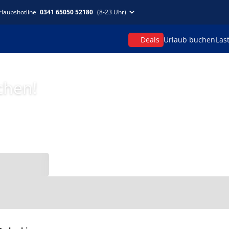
rlaubshotline
0341 65050 52180
(8-23 Uhr)
Deals
Urlaub buchen
Las
chen!