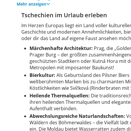
Mehr anzeigen
Tschechien im Urlaub erleben
Im Herzen Europas liegt ein Land voller kulturel
Geschichte und modernen Annehmlichkeiten, bietet
oder dir das Land auf eigene Faust ansehen möcht
Märchenhafte Architektur:
Prag, die „Golde
Prager Burg – der größten zusammenhängende
geschützten Stadtkern oder Kutná Hora mit d
Metropolen mit imposanter Baukunst!
Bierkultur:
Als Geburtsland des Pilsner Biers 
weltberühmten Marken bis zu charmanten Mikr
Köstlichkeiten wie Svíčková (Rinderbraten m
Heilende Thermalquellen:
Die traditionsreic
ihren heilenden Thermalquellen und elegant
Aufenthalt verbinden.
Abwechslungsreiche Naturlandschaften:
Vo
Wäldern des Böhmerwaldes – die Vielfalt läd
ein. Die Moldau bietet Wasserratten zudem die