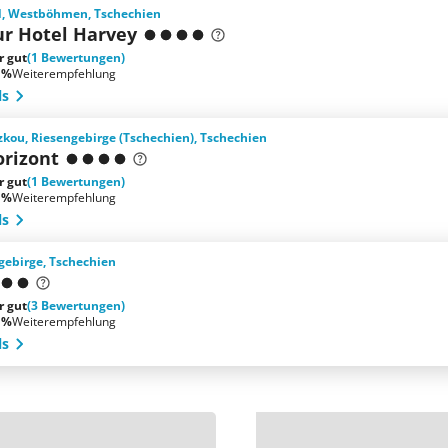
, Westböhmen, Tschechien
ur Hotel Harvey
r gut
(1 Bewertungen)
 %
Weiterempfehlung
ls
kou, Riesengebirge (Tschechien), Tschechien
orizont
r gut
(1 Bewertungen)
 %
Weiterempfehlung
ls
zgebirge, Tschechien
r gut
(3 Bewertungen)
 %
Weiterempfehlung
ls