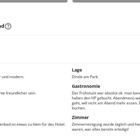
ad
Lage
er und modern.
Direkt am Park
Gastronomie
te freundlicher sein
Der Frühstuck war absolut ok  man kann
haben den HP gebucht. Abendmenü wa
geht, will nicht am Abend mehr essen
buchen.
Zimmer
ad ist etwas zu klein für das Hotel.
Zimmerreinigung wurde täglich und her
waren, war alles bereits erledigt!