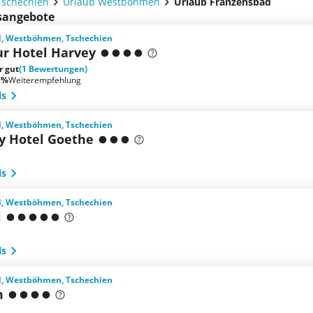
Tschechien
Urlaub Westböhmen
Urlaub Franzensbad
bsangebote
, Westböhmen, Tschechien
ur Hotel Harvey
r gut
(1 Bewertungen)
 %
Weiterempfehlung
ls
, Westböhmen, Tschechien
y Hotel Goethe
ls
, Westböhmen, Tschechien
l
ls
, Westböhmen, Tschechien
m