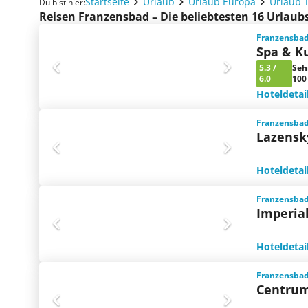
Startseite
Urlaub
Urlaub Europa
Urlaub 
Du bist hier:
Reisen Franzensbad – Die beliebtesten 16 Urlau
Franzensbad
Spa & K
5.3
/
Seh
6.0
100
Hoteldetai
Franzensbad
Lazensk
Hoteldetai
Franzensbad
Imperia
Hoteldetai
Franzensbad
Centru