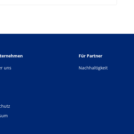
nternehmen
Für Partner
er uns
Nachhaltigkeit
chutz
ssum