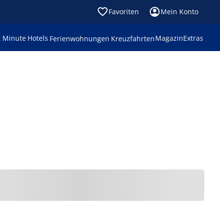
Favoriten
Mein Konto
t Minute
Hotels
Magazin
Extras
Ferienwohnungen
Kreuzfahrten