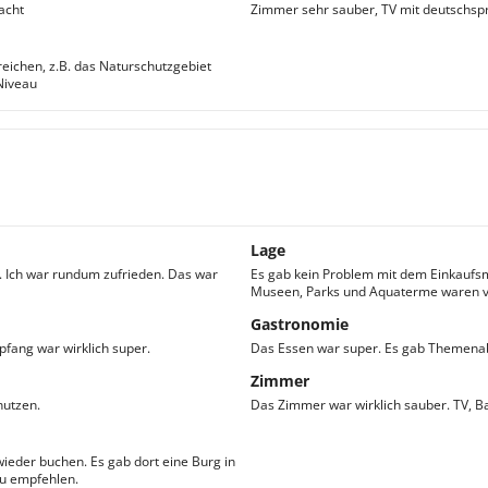
acht
Zimmer sehr sauber, TV mit deutschsp
reichen, z.B. das Naturschutzgebiet
Niveau
Lage
. Ich war rundum zufrieden. Das war
Es gab kein Problem mit dem Einkaufs
Museen, Parks und Aquaterme waren 
Gastronomie
fang war wirklich super.
Das Essen war super. Es gab Themenab
Zimmer
nutzen.
Das Zimmer war wirklich sauber. TV, B
wieder buchen. Es gab dort eine Burg in
zu empfehlen.