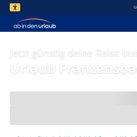
U
Jetzt günstig deine Reise bu
Urlaub Franzensb