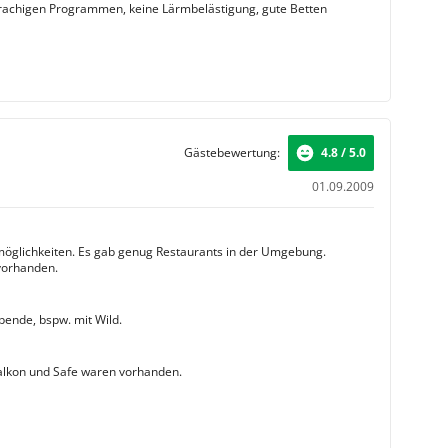
rachigen Programmen, keine Lärmbelästigung, gute Betten
Gästebewertung:
4.8 / 5.0
01.09.2009
möglichkeiten. Es gab genug Restaurants in der Umgebung.
vorhanden.
ende, bspw. mit Wild.
alkon und Safe waren vorhanden.