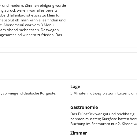
ber und modern. Zimmerreinigung wurde
ng zurück waren, war alles bereits
er.Hallenbad ist etwas zu klein für
absolut ok  man kann alles finden und
ucht. Abendmenü war vom 3 Menü
ht am Abend mehr essen. Deswegen
gesamt sind wir sehr zufrieden. Das
Lage
, vorwiegend deutsche Kurgäste,
5 Minuten Fußweg bis zum Kurzentrum
Gastronomie
Das Frühstück war gut und reichhaltig. 
nehmen mussten; Kurgäste hatten Vorra
Buchung im Restaurant nur 2. Klasse w
Zimmer