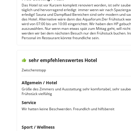
Das Hotel ist vor Kurzem komplett renoviert worden, ist sehr sau
täglich und hervorragend erledigt  immer wenn wir nach Spazierga
erledigt! Sauna und Dampfbad Bereichen sind sehr modern und saub
das Hotel. Alternative wäre dann das Aquaforum.Der Frühstuck war 
wird von 07:00 bis um 10:00 eingerichtet. Wir haben den HP geb
auszuwählen. Nur wenn man etwas spät zum Mittag geht, will nic
werden wir bei dem nächsten Besuch nur den Frühstuck buchen. Ins
Personal im Restaurant könnte freundliche sein.
sehr empfehlenswertes Hotel
Zwischenstopp
Allgemein / Hotel
Größe des Zimmers und Ausstattung sehr komfortabel, sehr sauber
Frühstück vielfältig
Service
Wir hatten keine Beschwerden. Freundlich und hilfsbereit
Sport / Wellness