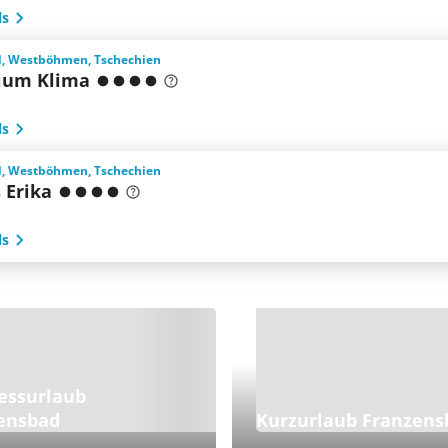
ls
, Westböhmen, Tschechien
ium Klima
ls
, Westböhmen, Tschechien
 Erika
ls
essurlaub
ensbad
Kurzurlaub Franzens