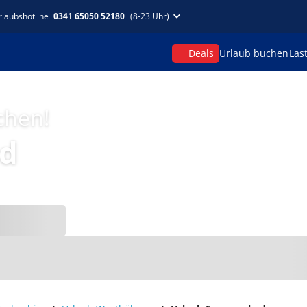
rlaubshotline
0341 65050 52180
(8-23 Uhr)
Deals
Urlaub buchen
Las
chen!
ad