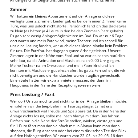
Kindergesichter zeigte uns, dass es auch hier an nichts fehlte.
Zimmer
Wir hatten ein kleines Appartement auf der Anlage und diese
verfügte über 2 Zimmer. Leider gab es bei dem einen Zimmer keine
Türe, was uns jedoch nicht störte. Persönlich fand ich das Bad etwas
zu klein (es hätten ja 4 Leute in den beiden Zimmern Platz gehabt).
Es gab sehr wenig Ablagemöglichkeiten im Bad. Da wir nur 6 Tage
dort waren und mein Patenkind, meine Tochter und ich schnell für
uns eine Lösung fanden, war auch dieses kleine Manko kein Problem
für uns. Die Putzfrau hat dagegen ganze Arbeit geleistet. Unsere
Zimmer lagen in der Nähe vom Pool und so war es nachts natürlich
sehr laut, da die Animation und Musik bis nach 0. 00 Uhr gingen.
Meine Tochter nahm Ohrstöpsel und mein Patenkind und ich
konnten mit Musik sehr gut einschlafen. Es gab 2 Fernseher, die wir
nicht benötigten und die Handtücher wurden täglich gewechselt.
Einen Safe hätten wir extra anmieten müssen, der dann im
Haupthaus in der Nähe der Rezeption gewesen wäre.
Preis Leistung / Fazit
Wer dort Urlaub möchte und nicht nur in der Anlage bleiben möchte,
empfehlen wir die Jeep-Safari ins Taurusgebirge. Es hat uns
unwahrscheinlich viel Freude und Spaß bereitet. Da in der Nähe der
Anlage nichts los ist, sollte mal nach Alanya mit dem Bus fahren.
Einfach nur in die Nähe der Straße stellen, winken, einsteigen und
für 1 Euro fährt man dann einfach mit. In Alanya kann man dann
shoppen, die Burg ansehen oder bei einem türkischen Tee den Blick
auf den Hafen genießen. Wir waren vom 22. 05. bis 29. 05. 16 dort