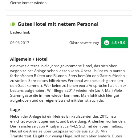
Gerne immer wieder.
Gutes Hotel mit nettem Personal
Badeurlaub
06.06.2017
Gästebewertung:
4.5 / 5.0
Allgemein / Hotel
ein etwas älteres in die Jahre gekommene Hotel, das sich aber
wegen seiner Anlage sehen lassen kann. Überall blüht es in bunten
farbenfrohen Blüten und Blumen. Stets bemüht den Gast zufrieden
zu stellen. Sehr nettes hilfreiches Personal welches sich gerne um
den Gast kümmert. Wer keine zu hohen extra Ansprüche hat ist hier
bestens aufgehoben. Wir fliegen 2017 wieder hin (zu 7. Mal) Viele
Stammgäste die immer wieder kommen. Man fühlt sich hier gut
aufgehoben und der eigene Strand mit Bar ist auch da.
Lage
Neben der Anlage ist ein kleines Einkaufscenter das 2015 neu
errichtet wurde. Supermarkt und Bekleidung, Andenken vorhanden.
Die Transferzeit von Antalya ist ca 4-4,5 Std. mit dem Sammelbus.
Neu ist die Anreise über Gazipasa von da aus zur 30 Min
Transferzeit. Es gibt nur wenig Flüge, soll sich aber ändern. Gutes