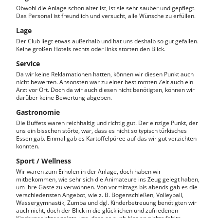
Obwohl die Anlage schon älter ist, ist sie sehr sauber und gepflegt.
Das Personal ist freundlich und versucht, alle Wünsche zu erfüllen.
Lage
Der Club liegt etwas außerhalb und hat uns deshalb so gut gefallen.
Keine großen Hotels rechts oder links störten den Blick.
Service
Da wir keine Reklamationen hatten, können wir diesen Punkt auch
nicht bewerten. Ansonsten war zu einer bestimmten Zeit auch ein
Arzt vor Ort. Doch da wir auch diesen nicht benötigten, können wir
darüber keine Bewertung abgeben.
Gastronomie
Die Buffets waren reichhaltig und richtig gut. Der einzige Punkt, der
uns ein bisschen störte, war, dass es nicht so typisch türkisches
Essen gab. Einmal gab es Kartoffelpüree auf das wir gut verzichten
konnten.
Sport / Wellness
Wir waren zum Erholen in der Anlage, doch haben wir
mitbekommen, wie sehr sich die Animateure ins Zeug gelegt haben,
um ihre Gäste zu verwöhnen. Von vormittags bis abends gab es die
verschiedensten Angebot, wie z. B. Bogenschießen, Volleyball,
Wassergymnastik, Zumba und dgl. Kinderbetreuung benötigten wir
auch nicht, doch der Blick in die glücklichen und zufriedenen