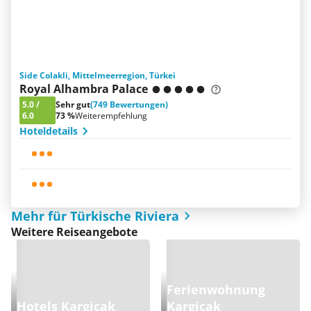
Side Colakli, Mittelmeerregion, Türkei
Royal Alhambra Palace
5.0
/
Sehr gut
(749 Bewertungen)
6.0
73 %
Weiterempfehlung
Hoteldetails
Mehr für Türkische Riviera
Weitere Reiseangebote
Ferienwohnung
Hotels Kargicak
Kargicak