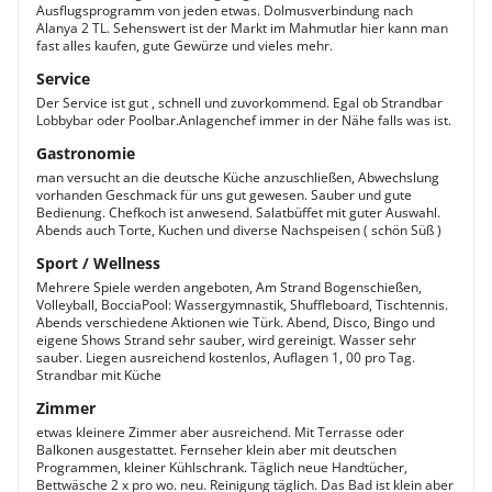
Ausflugsprogramm von jeden etwas. Dolmusverbindung nach
Alanya 2 TL. Sehenswert ist der Markt im Mahmutlar hier kann man
fast alles kaufen, gute Gewürze und vieles mehr.
Service
Der Service ist gut , schnell und zuvorkommend. Egal ob Strandbar
Lobbybar oder Poolbar.Anlagenchef immer in der Nähe falls was ist.
Gastronomie
man versucht an die deutsche Küche anzuschließen, Abwechslung
vorhanden Geschmack für uns gut gewesen. Sauber und gute
Bedienung. Chefkoch ist anwesend. Salatbüffet mit guter Auswahl.
Abends auch Torte, Kuchen und diverse Nachspeisen ( schön Süß )
Sport / Wellness
Mehrere Spiele werden angeboten, Am Strand Bogenschießen,
Volleyball, BocciaPool: Wassergymnastik, Shuffleboard, Tischtennis.
Abends verschiedene Aktionen wie Türk. Abend, Disco, Bingo und
eigene Shows Strand sehr sauber, wird gereinigt. Wasser sehr
sauber. Liegen ausreichend kostenlos, Auflagen 1, 00 pro Tag.
Strandbar mit Küche
Zimmer
etwas kleinere Zimmer aber ausreichend. Mit Terrasse oder
Balkonen ausgestattet. Fernseher klein aber mit deutschen
Programmen, kleiner Kühlschrank. Täglich neue Handtücher,
Bettwäsche 2 x pro wo. neu. Reinigung täglich. Das Bad ist klein aber