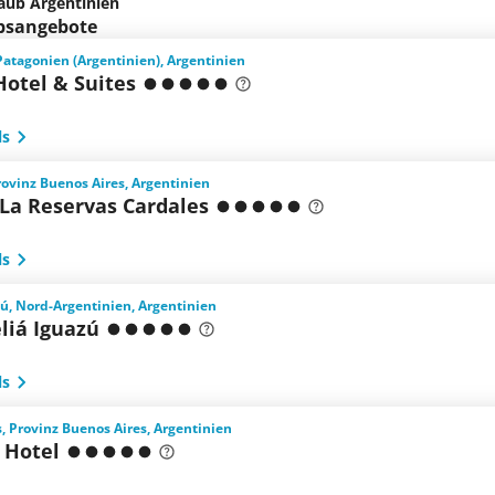
aub Argentinien
ubsangebote
 Patagonien (Argentinien), Argentinien
Hotel & Suites
ls
ovinz Buenos Aires, Argentinien
- La Reservas Cardales
ls
ú, Nord-Argentinien, Argentinien
liá Iguazú
ls
, Provinz Buenos Aires, Argentinien
 Hotel