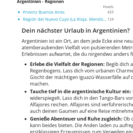
Argentinien - Regionen
Hotels
Provinz Buenos Aires
425
Región del Nuevo Cuyo (La Rioja, Mendoza, San Juan, San Luis)
124
Dein nächster Urlaub in Argentinien?
Argentinien ist ein Ort, an dem jede Ecke eine ne
atemberaubenden Vielfalt von pulsierenden Metro
Erlebnissen aufwartet, die du nirgendwo anders fi
Erlebe die Vielfalt der Regionen:
Begib dich a
Regenbogens. Lass dich vom urbanen Charme B
Gischt der mächtigen Iguazú-Wasserfälle auf d
machen.
Tauche tief in die argentinische Kultur ein:
widerspiegelt. Lass dich in den Tango-Bars vo
Alfajores reichen. Alfajores sind verführeris
auch deinen Gaumen auf eine Reise mitnehm
Genieße Abenteuer und Ruhe zugleich:
Ob d
kann beides bieten. Die Anden laden zu aufr
erstklassigen Erzeugnissen zum Verweilen ein