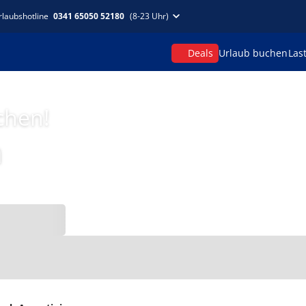
rlaubshotline
0341 65050 52180
(8-23 Uhr)
Deals
Urlaub buchen
Las
chen!
n