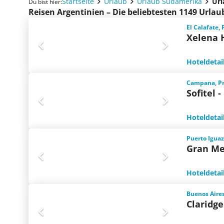
Startseite
Urlaub
Urlaub Südamerika
Url
Du bist hier:
Reisen Argentinien – Die beliebtesten 1149 Urla
El Calafate,
Xelena 
Hoteldetai
Campana, Pr
Sofitel 
Hoteldetai
Puerto Iguaz
Gran Me
Hoteldetai
Buenos Aires
Claridge