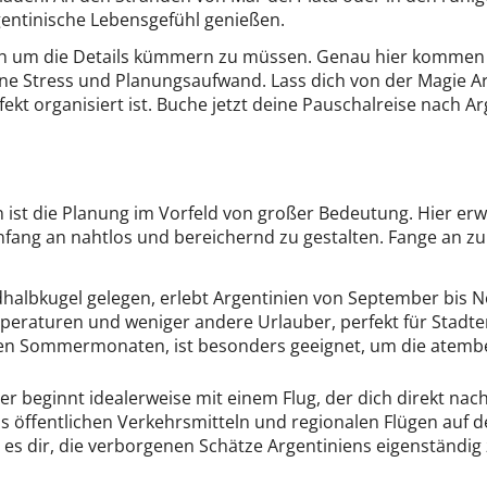
entinische Lebensgefühl genießen.
e dich um die Details kümmern zu müssen. Genau hier komme
ohne Stress und Planungsaufwand. Lass dich von der Magie 
ekt organisiert ist. Buche jetzt deine Pauschalreise nach Ar
 ist die Planung im Vorfeld von großer Bedeutung. Hier erwa
ang an nahtlos und bereichernd zu gestalten. Fange an zu p
halbkugel gelegen, erlebt Argentinien von September bis No
eraturen und weniger andere Urlauber, perfekt für Stadt
 den Sommermonaten, ist besonders geeignet, um die atem
r beginnt idealerweise mit einem Flug, der dich direkt nac
aus öffentlichen Verkehrsmitteln und regionalen Flügen au
 es dir, die verborgenen Schätze Argentiniens eigenständi