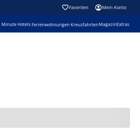
Favoriten
Mein Konto
t Minute
Hotels
Magazin
Extras
Ferienwohnungen
Kreuzfahrten