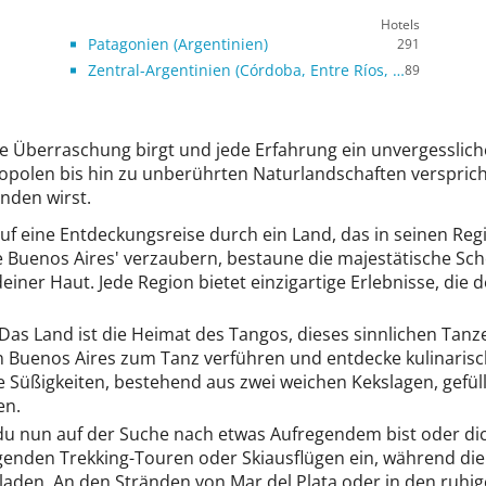
Hotels
Patagonien (Argentinien)
291
Zentral-Argentinien (Córdoba, Entre Ríos, Santa Fe)
89
ue Überraschung birgt und jede Erfahrung ein unvergessliche
polen bis hin zu unberührten Naturlandschaften verspricht 
nden wirst.
uf eine Entdeckungsreise durch ein Land, das in seinen Regio
uenos Aires' verzaubern, bestaune die majestätische Schö
einer Haut. Jede Region bietet einzigartige Erlebnisse, die 
Das Land ist die Heimat des Tangos, dieses sinnlichen Tanz
n Buenos Aires zum Tanz verführen und entdecke kulinarische
che Süßigkeiten, bestehend aus zwei weichen Kekslagen, gefü
en.
u nun auf der Suche nach etwas Aufregendem bist oder dic
egenden Trekking-Touren oder Skiausflügen ein, während di
laden. An den Stränden von Mar del Plata oder in den ruh