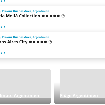
ls
, Provinz Buenos Aires, Argentinien
ia Meliá Collection
ls
, Provinz Buenos Aires, Argentinien
os Aires City
ls
Minute Argentinien
Flüge Argentinien