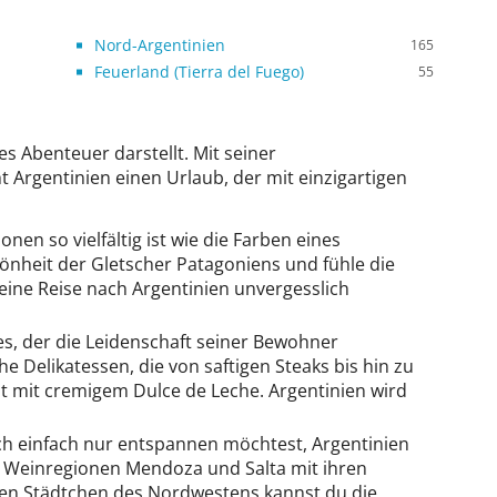
Nord-Argentinien
165
Feuerland (Tierra del Fuego)
55
s Abenteuer darstellt. Mit seiner
Argentinien einen Urlaub, der mit einzigartigen
nen so vielfältig ist wie die Farben eines
nheit der Gletscher Patagoniens und fühle die
deine Reise nach Argentinien unvergesslich
es, der die Leidenschaft seiner Bewohner
 Delikatessen, die von saftigen Steaks bis hin zu
llt mit cremigem Dulce de Leche. Argentinien wird
h einfach nur entspannen möchtest, Argentinien
e Weinregionen Mendoza und Salta mit ihren
igen Städtchen des Nordwestens kannst du die