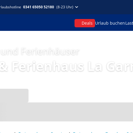
rlaubshotline
0341 65050 52180
(8-23 Uhr)
Deals
Urlaub buchen
Las
 und Ferienhäuser
 Ferienhaus La Gar