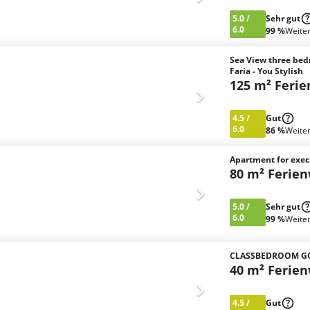
5.0
/
Sehr gut
6.0
99 %
Weite
Sea View three bed
Faria - You Stylish
125 m² Feri
4.5
/
Gut
6.0
86 %
Weite
Apartment for execu
80 m² Ferie
5.0
/
Sehr gut
6.0
99 %
Weite
CLASSBEDROOM GO
40 m² Ferie
4.5
/
Gut