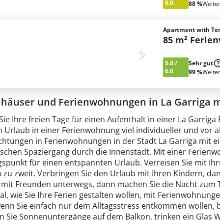
6.0
88 %
Weite
Apartment with Ter
85 m² Ferie
5.0
/
Sehr gut
6.0
99 %
Weite
nhäuser und Ferienwohnungen in La Garriga 
Sie Ihre freien Tage für einen Aufenthalt in einer La Garr
n Urlaub in einer Ferienwohnung viel individueller und vor 
htungen in Ferienwohnungen in der Stadt La Garriga mit e
schen Spaziergang durch die Innenstadt. Mit einer Ferienw
spunkt für einen entspannten Urlaub. Verreisen Sie mit Ihr
 zu zweit. Verbringen Sie den Urlaub mit Ihren Kindern, da
e mit Freunden unterwegs, dann machen Sie die Nacht zum 
l, wie Sie Ihre Ferien gestalten wollen, mit Ferienwohnungen
wenn Sie einfach nur dem Alltagsstress entkommen wollen, 
n Sie Sonnenuntergänge auf dem Balkon, trinken ein Glas 