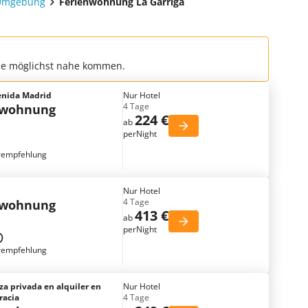
 Umgebung
Ferienwohnung La Garriga
che möglichst nahe kommen.
enida Madrid
Nur Hotel
4 Tage
nwohnung
224 €
ab
perNight
rempfehlung
Nur Hotel
4 Tage
nwohnung
413 €
ab
perNight
rempfehlung
aza privada en alquiler en
Nur Hotel
racia
4 Tage