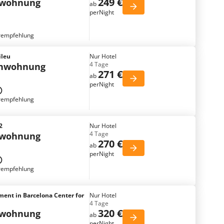
249 €
nwohnung
ab
perNight
rempfehlung
ileu
Nur Hotel
4 Tage
enwohnung
271 €
ab
perNight
rempfehlung
2
Nur Hotel
4 Tage
nwohnung
270 €
ab
perNight
rempfehlung
ment in Barcelona Center for
Nur Hotel
4 Tage
320 €
nwohnung
ab
perNight