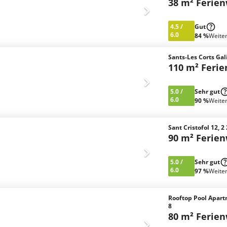
38 m² Ferie
4.5
/
Gut
6.0
84 %
Weite
Sants-Les Corts Gal
110 m² Feri
5.0
/
Sehr gut
6.0
90 %
Weite
Sant Cristofol 12, 2 
90 m² Ferie
5.0
/
Sehr gut
6.0
97 %
Weite
Rooftop Pool Apart
8
80 m² Ferie