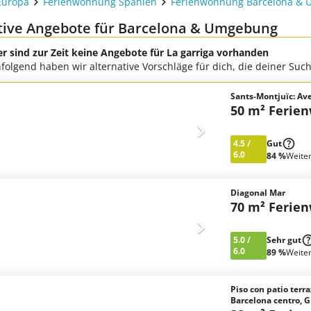
Europa
Ferienwohnung Spanien
Ferienwohnung Barcelona &
tive Angebote für Barcelona & Umgebung
er sind zur Zeit keine Angebote für La garriga vorhanden
folgend haben wir alternative Vorschläge für dich, die deiner Su
Sants-Montjuïc: Av
50 m² Ferie
4.5
/
Gut
6.0
84 %
Weite
Diagonal Mar
70 m² Ferie
5.0
/
Sehr gut
6.0
89 %
Weite
Piso con patio terr
Barcelona centro, G