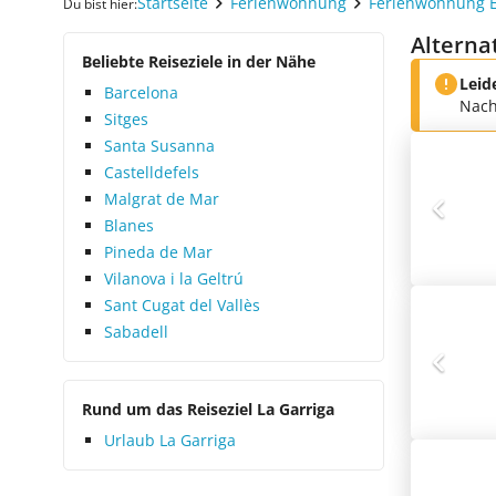
Startseite
Ferienwohnung
Ferienwohnung 
Du bist hier:
Alterna
Beliebte Reiseziele in der Nähe
Leid
Barcelona
Nach
Sitges
Santa Susanna
Castelldefels
Malgrat de Mar
Blanes
Pineda de Mar
Vilanova i la Geltrú
Sant Cugat del Vallès
Sabadell
Rund um das Reiseziel La Garriga
Urlaub La Garriga