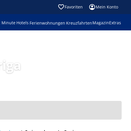
Favoriten
Mein Konto
t Minute
Hotels
Magazin
Extras
Ferienwohnungen
Kreuzfahrten
riga