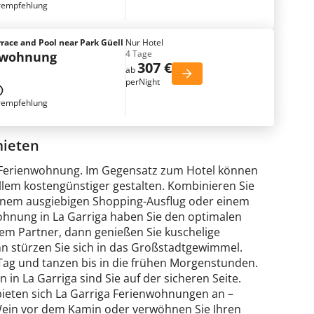
rempfehlung
race and Pool near Park Güell
Nur Hotel
4 Tage
nwohnung
307 €
ab
perNight
rempfehlung
mieten
iga Ferienwohnung. Im Gegensatz zum Hotel können
allem kostengünstiger gestalten. Kombinieren Sie
inem ausgiebigen Shopping-Ausflug oder einem
ohnung in La Garriga haben Sie den optimalen
em Partner, dann genießen Sie kuschelige
nn stürzen Sie sich in das Großstadtgewimmel.
Tag und tanzen bis in die frühen Morgenstunden.
 in La Garriga sind Sie auf der sicheren Seite.
bieten sich La Garriga Ferienwohnungen an –
Wein vor dem Kamin oder verwöhnen Sie Ihren