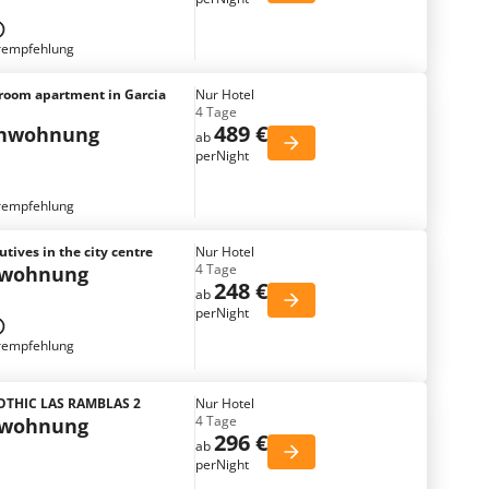
rempfehlung
room apartment in Garcia
Nur Hotel
4 Tage
489 €
enwohnung
ab
perNight
rempfehlung
tives in the city centre
Nur Hotel
4 Tage
nwohnung
248 €
ab
perNight
rempfehlung
THIC LAS RAMBLAS 2
Nur Hotel
4 Tage
nwohnung
296 €
ab
perNight