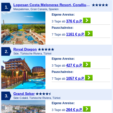
Lopesan Costa Meloneras Resort, Corallium Spa & Casino
1.
Maspalomas, Gran Canaria, Spanien
Eigene Anreise:
376 € p.P.
3 Tage ab
Pauschalreise:
1161 € p.P.
7 Tage ab
Royal Dragon
2.
Side, Türkische Riviera, Türkei
Eigene Anreise:
427 € p.P.
3 Tage ab
Pauschalreise:
1057 € p.P.
7 Tage ab
Grand Seker
3.
Side-Colakli, Türkische Riviera, Türkei
Eigene Anreise:
264 € p.P.
3 Tage ab