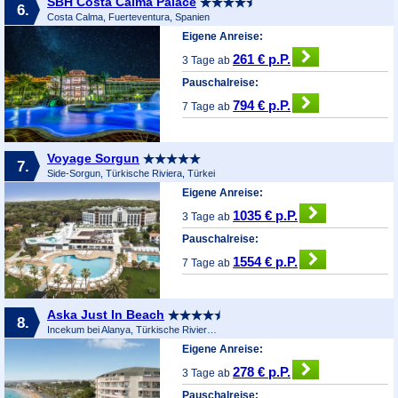
SBH Costa Calma Palace
6.
Costa Calma, Fuerteventura, Spanien
Eigene Anreise:
261 € p.P.
3 Tage ab
Pauschalreise:
794 € p.P.
7 Tage ab
Voyage Sorgun
7.
Side-Sorgun, Türkische Riviera, Türkei
Eigene Anreise:
1035 € p.P.
3 Tage ab
Pauschalreise:
1554 € p.P.
7 Tage ab
Aska Just In Beach
8.
Incekum bei Alanya, Türkische Riviera, Türkei
Eigene Anreise:
278 € p.P.
3 Tage ab
Pauschalreise: