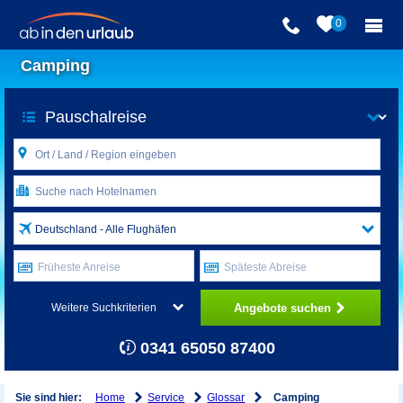
0
Camping
Deutschland - Alle Flughäfen
Früheste Anreise
Späteste Abreise
Angebote suchen
Weitere Suchkriterien
0341 65050 87400
Home
Service
Glossar
Sie sind hier:
Camping