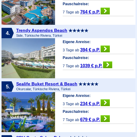
Pauschalreise:
764 € p.P.
7 Tage ab
Trendy Aspendos Beach
4.
Side, Türkische Riviera, Türkei
Eigene Anreise:
394 € p.P.
3 Tage ab
Pauschalreise:
1039 € p.P.
7 Tage ab
Sealife Buket Resort & Beach
5.
Okurcalar, Türkische Riviera, Türkei
Eigene Anreise:
234 € p.P.
3 Tage ab
Pauschalreise:
679 € p.P.
7 Tage ab