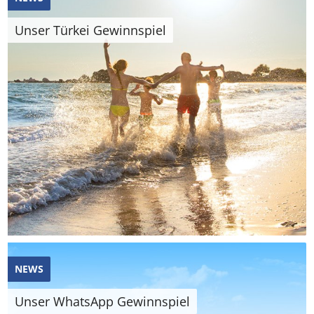
Unser Türkei Gewinnspiel
NEWS
Unser WhatsApp Gewinnspiel