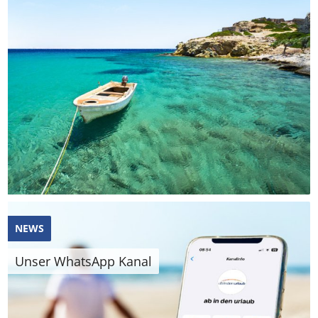
NEWS
Unser WhatsApp Kanal