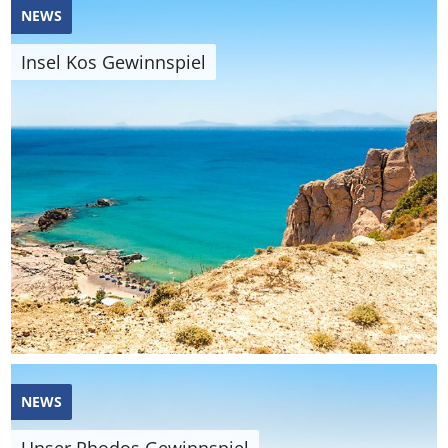
NEWS
Insel Kos Gewinnspiel
NEWS