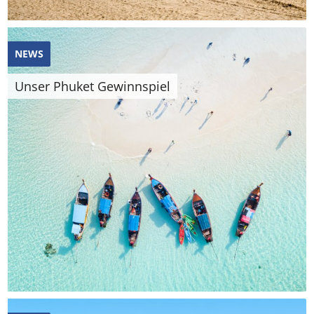
NEWS
Unser Phuket Gewinnspiel