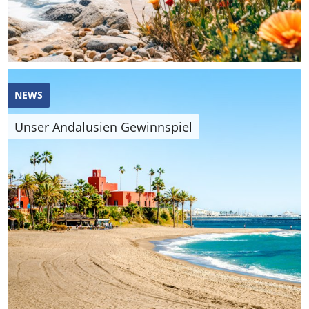
NEWS
Unser Andalusien Gewinnspiel