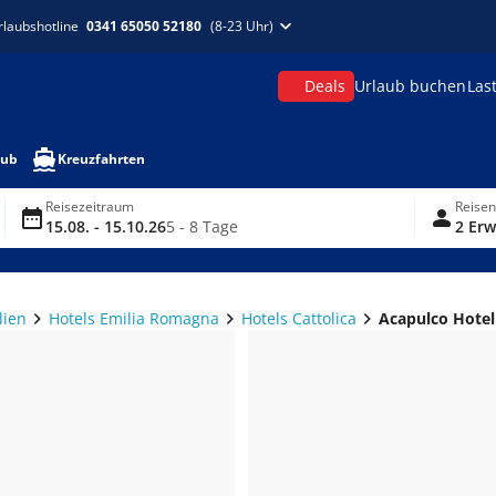
rlaubshotline
0341 65050 52180
(8-23 Uhr)
Deals
Urlaub buchen
Las
aub
Kreuzfahrten
Reisezeitraum
Reise
15.08. - 15.10.26
5 - 8 Tage
2 Erw
lien
Hotels Emilia Romagna
Hotels Cattolica
Acapulco Hotel