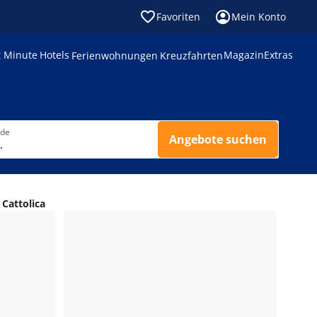
Favoriten
Mein Konto
t Minute
Hotels
Magazin
Extras
Ferienwohnungen
Kreuzfahrten
nde
Angebote suchen
.
 Cattolica