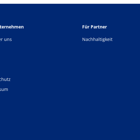
nternehmen
Für Partner
er uns
Nachhaltigkeit
chutz
ssum