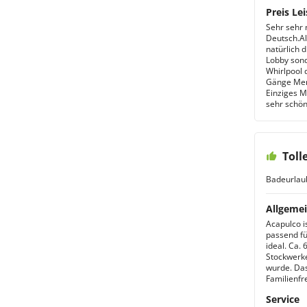
Preis Lei
Sehr sehr 
Deutsch.Al
natürlich d
Lobby sond
Whirlpool 
Gänge Menü
Einziges M
sehr schön
Toll
Badeurlau
Allgemei
Acapulco i
passend fü
ideal. Ca. 
Stockwerke
wurde. Das
Familienfr
Service