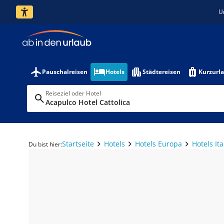
U
Pauschalreisen
Hotels
Städtereisen
Kurzurl
Reiseziel oder Hotel
Acapulco Hotel Cattolica
Startseite
Hotels
Hotels Europa
Hotels Ita
Du bist hier: