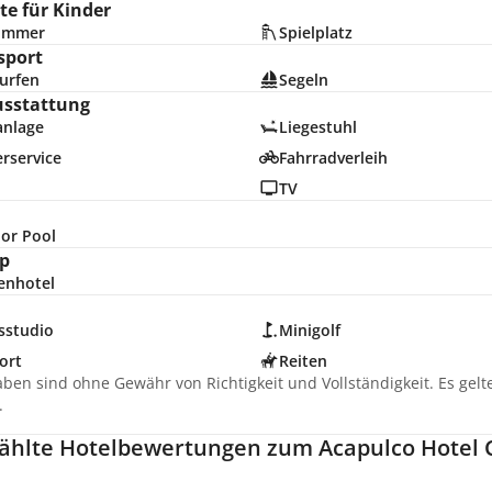
e für Kinder
zimmer
Spielplatz
sport
urfen
Segeln
usstattung
anlage
Liegestuhl
rservice
Fahrradverleih
TV
or Pool
p
enhotel
sstudio
Minigolf
ort
Reiten
aben sind ohne Gewähr von Richtigkeit und Vollständigkeit. Es gel
.
hlte Hotelbewertungen zum Acapulco Hotel C