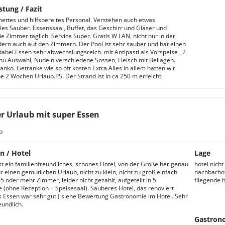
stung / Fazit
nettes und hilfsbereites Personal. Verstehen auch etwas
les Sauber. Essenssaal, Buffet, das Geschirr und Gläser und
ie Zimmer täglich. Service Super. Gratis W LAN, nicht nur in der
ern auch auf den Zimmern. Der Pool ist sehr sauber und hat einen
dabei.Essen sehr abwechslungsreich. mit Antipasti als Vorspeise , 2
 Auswahl, Nudeln verschiedene Sossen, Fleisch mit Beilagen.
anko. Getränke wie so oft kosten Extra.Alles in allem hatten wir
e 2 Wochen Urlaub.PS. Der Strand ist in ca 250 m erreicht.
er Urlaub mit super Essen
b
n / Hotel
Lage
st ein familienfreundliches, schönes Hotel, von der Größe her genau
hotel nich
r einen gemütlichen Urlaub, nicht zu klein, nicht zu groß,einfach
nachbarhot
65 oder mehr Zimmer, leider nicht gezählt, aufgeteilt in 5
fliegende 
 (ohne Rezeption + Speisesaal). Sauberes Hotel, das renoviert
 Essen war sehr gut ( siehe Bewertung Gastronomie im Hotel. Sehr
eundlich.
Gastron