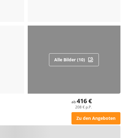
Alle Bilder (10)
416 €
ab
208 € p.P.
Zu den Angeboten