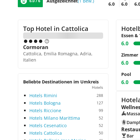
Ausgezeichnet
(1 Bew.)
6.0 / 6
6.0
6.0
6.
Top Hotel in
Cattolica
Hotel
Essen & 
6.0
Cormoran
Cattolica, Emilia Romagna, Adria,
Zimmer
Italien
6.0
Pool
Beliebte Destinationen im Umkreis
6.0
Hotels
Hotels Rimini
288
Hotela
Hotels Bologna
127
Wellne
Hotels Riccione
99
Massa
Hotels Milano Marittima
52
Damp
Hotels Cesenatico
52
Restau
Hotels Cattolica
50
Bar