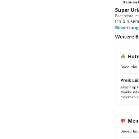
Damian 
Super Ur
Paar
reiste i
Ich bin seh
Bewertung
Weitere B
Hote
Badeurlau
Preis Lei
Alles Top 
Manko ist 
meckern a
Mein
Badeurlau