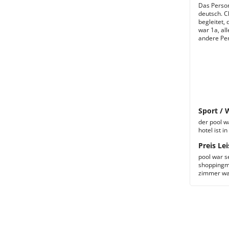
Das Persona
deutsch. C
begleitet,
war 1a, al
andere Per
Sport / 
der pool wa
hotel ist 
Preis Lei
pool war s
shoppingmö
zimmer war