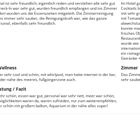
l ist sehr freundlich, eigentlich reden und verstehen alle sehr gut
Im Hotel g
heck-In war sehr gut, wurden freundlich empfangen und ins Zimmer
Cocktails 
 dort wurden uns die Essenszeiten mitgeteilt. Die Zimmerreinigung
mit sehr g
les immer sehr sauber, die Reinigungskraft war, wie das ganze
mit Tomate
sonal, ebenfalls sehr freundlich.
abwechslun
konnte ma
frisches O
Restaurant
wurde wie 
internation
ein romagn
Getränke +
Wellness
Zimmer
r sehr cool und schön, mit whirlpool, man hatte internet in der bar,
Das Zimmer
in der nähe des meeres, fußgängerzone auch.
sehr saube
stung / Fazit
ehr schön, essen war gut, personal war sehr nett, meer war schön,
glichkeiten waren da, waren zufrieden, nur zum weiterempfehlen,
 schön mit großem balkon, Aquarium in der nähe alles super!