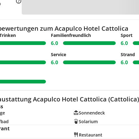
Zu
0
bewertungen zum Acapulco Hotel Cattolica
Trinken
Familienfreundlich
Sport
6.0
6.0
Service
Strand
6.0
6.0
ustattung Acapulco Hotel Cattolica (Cattolica)
ss
ge
Sonnendeck
fbad
Solarium
rant
Restaurant