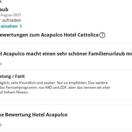
P.
laub
m August 2025
r zufrieden
 ansehen
ewertungen zum Acapulco Hotel Cattolica
l Acapulco macht einen sehr schöner Familienurlaub m
b
stung / Fazit
täglich, sehr freundlich und sauber. Nur zu empfehlen. Das weitere
das Fernsehprogramm. nur ARD und ZDF. aber das nennen wir eher
uf hohem Niveau.
e Bewertung Hotel Acapulco
b