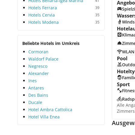
Hotels Bellaria-Igea Marina
41
Angebot
Hotels Ferrara
39
Spiel
Hotels Cervia
35
Wasser
Winds
Hotels Modena
35
Hotela
Klima
Beliebte Hotels im Umkreis
Zimme
Cormoran
WLAN
Pool
Waldorf Palace
Outdo
Negresco
Hotelty
Alexander
Famili
Ines
Sport
Antares
Fitnes
Des Bains
Radsp
Ducale
Alle Ang
Hotel Ambra Cattolica
Zimmers
Hotel Villa Enea
Ausgewä