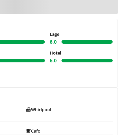
r Karte
Lage
6.0
Hotel
6.0
Whirlpool
Cafe