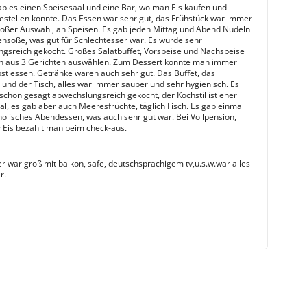
ab es einen Speisesaal und eine Bar, wo man Eis kaufen und
bestellen konnte. Das Essen war sehr gut, das Frühstück war immer
roßer Auswahl, an Speisen. Es gab jeden Mittag und Abend Nudeln
nsoße, was gut für Schlechtesser war. Es wurde sehr
gsreich gekocht. Großes Salatbuffet, Vorspeise und Nachspeise
n aus 3 Gerichten auswählen. Zum Dessert konnte man immer
bst essen. Getränke waren auch sehr gut. Das Buffet, das
 und der Tisch, alles war immer sauber und sehr hygienisch. Es
schon gesagt abwechslungsreich gekocht, der Kochstil ist eher
al, es gab aber auch Meeresfrüchte, täglich Fisch. Es gab einmal
olisches Abendessen, was auch sehr gut war. Bei Vollpension,
 Eis bezahlt man beim check-aus.
 war groß mit balkon, safe, deutschsprachigem tv,u.s.w.war alles
r.