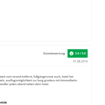
Gästebewertung:
5.0 / 5.0
01.08.2014
t weit vom strand entfernt, fußgängerzone auch, hotel hat
els, ausflugsmöglichkeit zur burg gradara mit bimmelbahn.
händler jeden abend neben dem hotel.
omie