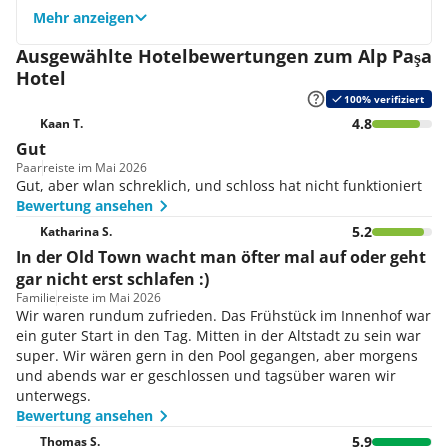
stehen Bademäntel und Hausschuhe bei Anreise bereit.
Mehr anzeigen
24-h-Sicherheitsdienst
Regency Suite
Auch ein Sicherheisservice ist rund um die Uhr
Eine warme Atmosphäre erwartet Sie bereits bei der
Ausgewählte Hotelbewertungen zum Alp Paşa
zuständig.
Ankunft in der Regency Suite. Die Wände wurden mit
Hotel
Steinen versehen und Stoffe aus Seide sowie türkische
100% verifiziert
Elemente schmücken die Unterkunft. Für Luxus und
4.8
Komfort sorgt das Bad mit Jacuzzi, in dem Sie sich
Kaan T.
entspannen können. Einen Tee oder Kaffee genießen Sie
Gut
aus Ihrer privaten Maschine und die Kitchenette bietet
Paar
reiste im Mai 2026
sich zum Zubereiten verschiedener Speisen an.
Gut, aber wlan schreklich, und schloss hat nicht funktioniert
Dublex Villa
Bewertung ansehen
Auf einer Wohnfläche von 130 m² überzeugt die Dublex
5.2
Katharina S.
Villa des Boutique-Hotels Alp Pasa auf ganzer Linie. Die
In der Old Town wacht man öfter mal auf oder geht
Villa befindet sich in einem anderen Gebäude und sorgt
gar nicht erst schlafen :)
mit ihren Ausstattungsmerkmalen für einen
Familie
reiste im Mai 2026
Wohlfühlaufenthalt. Das minimalistische Design und der
Wir waren rundum zufrieden. Das Frühstück im Innenhof war
private Garten sind das Highlight dieser Kategorie. Das
ein guter Start in den Tag. Mitten in der Altstadt zu sein war
Badezimmer wartet mit Dusche, Bademänteln,
super. Wir wären gern in den Pool gegangen, aber morgens
Hausschuhen und Föhn auf.
und abends war er geschlossen und tagsüber waren wir
unterwegs.
Bewertung ansehen
5.9
Thomas S.