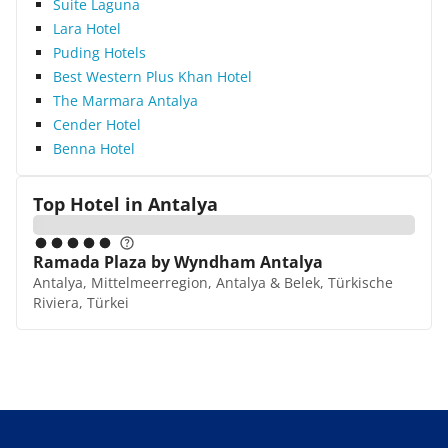
Suite Laguna
Empfehlen kann ich außerdem einen Ausflug zu
den antiken Städten Perge und Aspendos. Über
Lara Hotel
1500 Jahre alte Ruinen und das Theater sind
Puding Hotels
wirklich sehenswert. Fazit: Ein günstiges Hotel
Best Western Plus Khan Hotel
mitten in der Altstadt von Antalya. Ideal für Gäste,
The Marmara Antalya
die tagsüber viel unterwegs sind und eine zentral
Cender Hotel
gelegene Übernachtungsmöglichkeit suchen.
Benna Hotel
Top Hotel in
Antalya
Ramada Plaza by Wyndham Antalya
Antalya, Mittelmeerregion, Antalya & Belek, Türkische
Riviera, Türkei