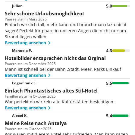
5.0
Julian
Sehr schöne Urlaubsmöglichkeot
Paar
reiste im März 2026
Einfach wirklich toll, mehr kann und brauch man dazu nicht
sagen! Perfekt für paare in unseren Augen die nicht nur am
Strand liegen wollen
Bewertung ansehen
4.3
Manuela P.
Hotelbilder entsprechen nicht das Orginal
Paar
reiste im Dezember 2025
Mann ist schnell bei der Bahn ,Stadt, Meer, Parks Einkauf
Bewertung ansehen
5.5
EdgarFrank E.
Einfach Phantastisches altes Stil-Hotel
Familie
reiste im Oktober 2025
War perfekt da wir rein alte Kulturstätten besichtigen.
Bewertung ansehen
5.4
Alexei K.
Meine Reise nach Antalya
Paar
reiste im Oktober 2025
Wir waren mit diesem Hotel sehr zufrieden. Man kann sagen,