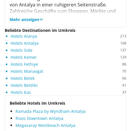
von Antalya in einer ruhigeren Seitenstraße.
Zahlreiche Geschäfte zum Shoppen, Märkte und
Unterhaltungsmöglichkeiten wie Bars und
Mehr anzeigen
Diskotheken befinden sich in der Nähe. In Antalya
gibt es mehrere Strände, ein kleinerer Strand liegt
Beliebte Destinationen im Umkreis
Hotels Alanya
nur 5 Gehminuten vom Hotel entfernt. Aus diesem
213
Grund haben wir den hoteleigenen Pool kaum
Hotels Antalya
168
genutzt. Er ist für eine kurze Abkühlung gut, zum
Hotels Side
137
Schwimmen jedoch zu klein. Frühstück und
Hotels Kemer
129
Abendessen waren reichhaltig und
Hotels Fethiye
86
abwechslungsreich. Leider waren die Getränke im
Hotels Manavgat
70
Hotel sehr teuer. Wer möchte, kann sich im
Hotels Belek
66
türkischen Bad oder bei einer Massage (gegen
Hotels Beldibi
41
Gebühr) verwöhnen lassen. Im Hotel wird
Hotels Kas
37
tagsüber keine Animation geboten. Abends gibt es
jedoch manchmal Livemusik. Wer tagsüber viel
Beliebte Hotels im Umkreis
unterwegs ist, findet in diesem Hotel eine
Ramada Plaza by Wyndham Antalya
gemütliche und preiswerte
Rixos Downtown Antalya
Übernachtungsmöglichkeit. Die Stadt Antalya mit
Megasaray Westbeach Antalya
ihrer schönen Altstadt ist absolut sehenswert.