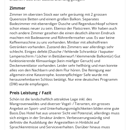
Zimmer
Zimmer im obersten Stock war sehr geräumig mit 2 grossen
Queensize Betten und einem großen Balkon. Separates
Badezimmer mit ebenerdiger Dusche und Regenduschkopf schient
schon etwas neuer zu sein. Ebenso der Flatscreen. Wir haben auch
noch andere Zimmer gesehen die einen deutlich älteren Eindruck
machten mit Badewanne und Röhrenfernseher usw. Es war keine
Kaffeemaschine zu uns vorhanden. Minibar mit alkoholfreien
Getränken vorhanden. Zustand des Zimmers war allerdings sehr
schlecht. Einiges defekt (Dusche / fehlende Schranktür / kaputter
Lampenschirm / Löcher in Bettüberwurf / klemmende Balkontür) Gut
funktionierende Klimaanlage (kein miefiger Geruch) und
Deckenventilator vorhanden. Leider sehr hellhörig und man konnte
alles von den Nachbarn und dem Flur hören. Die Reinigung war
allgemein eine Katastrophe. kostenpflichtiger Safe wurde mit
herausnehmbaren Schloss betätigt. Nur eine deutsches Programm
(DW) wurde empfangen.
Preis Leistung / Fazit
Schön ist die landschaftlich attraktive Lage inkl. des
Mangrovenwaldes und diverser Vogel- / Tierarten, ein grosses
Angebot an Sport- und Unterhaltungsmöglichkeiten bilden eine gute
Basis.Das Hotel hat aus unserer Sicht viel Potenzial, allerdings muss
sich einiges in der Struktur ändern. Verbesserungswürdig sind
definitiv die Ausbildung der Angestellten in Hinblickt auf
Sprachkenntnisse und Serviceverhalten. Darüber hinaus muss