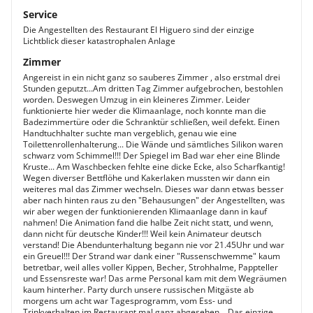
Service
Die Angestellten des Restaurant El Higuero sind der einzige
Lichtblick dieser katastrophalen Anlage
Zimmer
Angereist in ein nicht ganz so sauberes Zimmer , also erstmal drei
Stunden geputzt...Am dritten Tag Zimmer aufgebrochen, bestohlen
worden. Deswegen Umzug in ein kleineres Zimmer. Leider
funktionierte hier weder die Klimaanlage, noch konnte man die
Badezimmertüre oder die Schranktür schließen, weil defekt. Einen
Handtuchhalter suchte man vergeblich, genau wie eine
Toilettenrollenhalterung... Die Wände und sämtliches Silikon waren
schwarz vom Schimmel!!! Der Spiegel im Bad war eher eine Blinde
Kruste... Am Waschbecken fehlte eine dicke Ecke, also Scharfkantig!
Wegen diverser Bettflöhe und Kakerlaken mussten wir dann ein
weiteres mal das Zimmer wechseln. Dieses war dann etwas besser
aber nach hinten raus zu den "Behausungen" der Angestellten, was
wir aber wegen der funktionierenden Klimaanlage dann in kauf
nahmen! Die Animation fand die halbe Zeit nicht statt, und wenn,
dann nicht für deutsche Kinder!!! Weil kein Animateur deutsch
verstand! Die Abendunterhaltung begann nie vor 21.45Uhr und war
ein Greuel!!! Der Strand war dank einer "Russenschwemme" kaum
betretbar, weil alles voller Kippen, Becher, Strohhalme, Pappteller
und Essensreste war! Das arme Personal kam mit dem Wegräumen
kaum hinterher. Party durch unsere russischen Mitgäste ab
morgens um acht war Tagesprogramm, vom Ess- und
Trinkverhalten im Restaurant mal ganz abgesehen... Das einzige