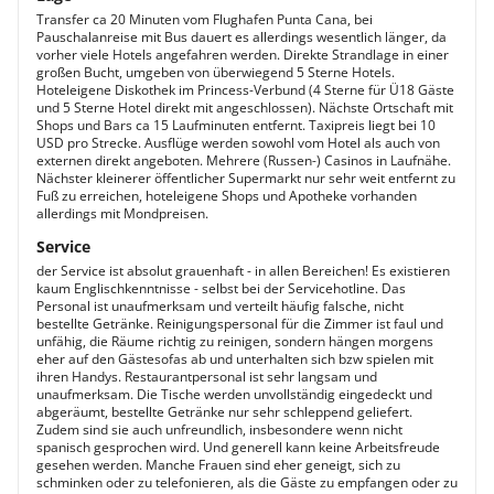
Transfer ca 20 Minuten vom Flughafen Punta Cana, bei
Pauschalanreise mit Bus dauert es allerdings wesentlich länger, da
vorher viele Hotels angefahren werden. Direkte Strandlage in einer
großen Bucht, umgeben von überwiegend 5 Sterne Hotels.
Hoteleigene Diskothek im Princess-Verbund (4 Sterne für Ü18 Gäste
und 5 Sterne Hotel direkt mit angeschlossen). Nächste Ortschaft mit
Shops und Bars ca 15 Laufminuten entfernt. Taxipreis liegt bei 10
USD pro Strecke. Ausflüge werden sowohl vom Hotel als auch von
externen direkt angeboten. Mehrere (Russen-) Casinos in Laufnähe.
Nächster kleinerer öffentlicher Supermarkt nur sehr weit entfernt zu
Fuß zu erreichen, hoteleigene Shops und Apotheke vorhanden
allerdings mit Mondpreisen.
Service
der Service ist absolut grauenhaft - in allen Bereichen! Es existieren
kaum Englischkenntnisse - selbst bei der Servicehotline. Das
Personal ist unaufmerksam und verteilt häufig falsche, nicht
bestellte Getränke. Reinigungspersonal für die Zimmer ist faul und
unfähig, die Räume richtig zu reinigen, sondern hängen morgens
eher auf den Gästesofas ab und unterhalten sich bzw spielen mit
ihren Handys. Restaurantpersonal ist sehr langsam und
unaufmerksam. Die Tische werden unvollständig eingedeckt und
abgeräumt, bestellte Getränke nur sehr schleppend geliefert.
Zudem sind sie auch unfreundlich, insbesondere wenn nicht
spanisch gesprochen wird. Und generell kann keine Arbeitsfreude
gesehen werden. Manche Frauen sind eher geneigt, sich zu
schminken oder zu telefonieren, als die Gäste zu empfangen oder zu