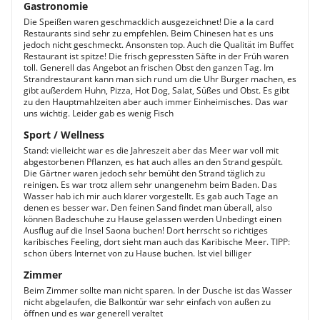
Gastronomie
Die Speißen waren geschmacklich ausgezeichnet! Die a la card
Restaurants sind sehr zu empfehlen. Beim Chinesen hat es uns
jedoch nicht geschmeckt. Ansonsten top. Auch die Qualität im Buffet
Restaurant ist spitze! Die frisch gepressten Säfte in der Früh waren
toll. Generell das Angebot an frischen Obst den ganzen Tag. Im
Strandrestaurant kann man sich rund um die Uhr Burger machen, es
gibt außerdem Huhn, Pizza, Hot Dog, Salat, Süßes und Obst. Es gibt
zu den Hauptmahlzeiten aber auch immer Einheimisches. Das war
uns wichtig. Leider gab es wenig Fisch
Sport / Wellness
Stand: vielleicht war es die Jahreszeit aber das Meer war voll mit
abgestorbenen Pflanzen, es hat auch alles an den Strand gespült.
Die Gärtner waren jedoch sehr bemüht den Strand täglich zu
reinigen. Es war trotz allem sehr unangenehm beim Baden. Das
Wasser hab ich mir auch klarer vorgestellt. Es gab auch Tage an
denen es besser war. Den feinen Sand findet man überall, also
können Badeschuhe zu Hause gelassen werden Unbedingt einen
Ausflug auf die Insel Saona buchen! Dort herrscht so richtiges
karibisches Feeling, dort sieht man auch das Karibische Meer. TIPP:
schon übers Internet von zu Hause buchen. Ist viel billiger
Zimmer
Beim Zimmer sollte man nicht sparen. In der Dusche ist das Wasser
nicht abgelaufen, die Balkontür war sehr einfach von außen zu
öffnen und es war generell veraltet