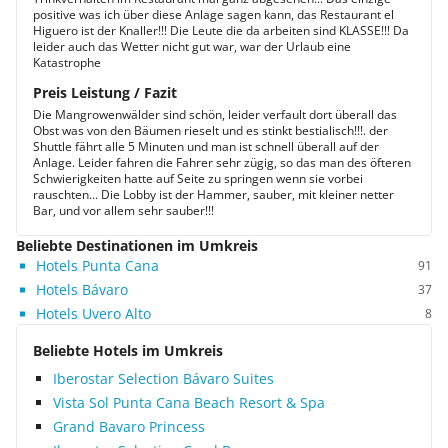
positive was ich über diese Anlage sagen kann, das Restaurant el
Higuero ist der Knaller!!! Die Leute die da arbeiten sind KLASSE!!! Da
leider auch das Wetter nicht gut war, war der Urlaub eine
Katastrophe
Preis Leistung / Fazit
Die Mangrowenwälder sind schön, leider verfault dort überall das
Obst was von den Bäumen rieselt und es stinkt bestialisch!!!. der
Shuttle fährt alle 5 Minuten und man ist schnell überall auf der
Anlage. Leider fahren die Fahrer sehr zügig, so das man des öfteren
Schwierigkeiten hatte auf Seite zu springen wenn sie vorbei
rauschten... Die Lobby ist der Hammer, sauber, mit kleiner netter
Bar, und vor allem sehr sauber!!!
Beliebte Destinationen im Umkreis
Hotels Punta Cana
91
Hotels Bávaro
37
Hotels Uvero Alto
8
Beliebte Hotels im Umkreis
Iberostar Selection Bávaro Suites
Vista Sol Punta Cana Beach Resort & Spa
Grand Bavaro Princess