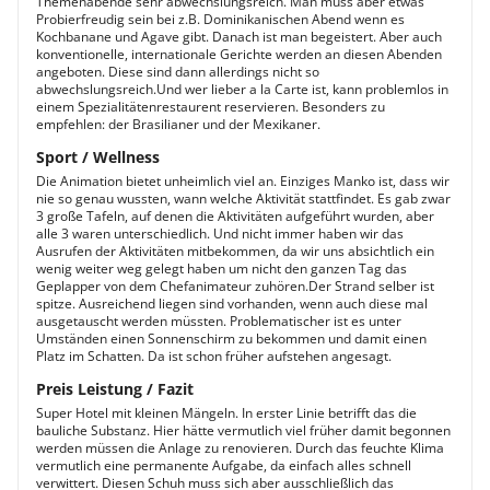
Themenabende sehr abwechslungsreich. Man muss aber etwas
Probierfreudig sein bei z.B. Dominikanischen Abend wenn es
Kochbanane und Agave gibt. Danach ist man begeistert. Aber auch
konventionelle, internationale Gerichte werden an diesen Abenden
angeboten. Diese sind dann allerdings nicht so
abwechslungsreich.Und wer lieber a la Carte ist, kann problemlos in
einem Spezialitätenrestaurent reservieren. Besonders zu
empfehlen: der Brasilianer und der Mexikaner.
Sport / Wellness
Die Animation bietet unheimlich viel an. Einziges Manko ist, dass wir
nie so genau wussten, wann welche Aktivität stattfindet. Es gab zwar
3 große Tafeln, auf denen die Aktivitäten aufgeführt wurden, aber
alle 3 waren unterschiedlich. Und nicht immer haben wir das
Ausrufen der Aktivitäten mitbekommen, da wir uns absichtlich ein
wenig weiter weg gelegt haben um nicht den ganzen Tag das
Geplapper von dem Chefanimateur zuhören.Der Strand selber ist
spitze. Ausreichend liegen sind vorhanden, wenn auch diese mal
ausgetauscht werden müssten. Problematischer ist es unter
Umständen einen Sonnenschirm zu bekommen und damit einen
Platz im Schatten. Da ist schon früher aufstehen angesagt.
Preis Leistung / Fazit
Super Hotel mit kleinen Mängeln. In erster Linie betrifft das die
bauliche Substanz. Hier hätte vermutlich viel früher damit begonnen
werden müssen die Anlage zu renovieren. Durch das feuchte Klima
vermutlich eine permanente Aufgabe, da einfach alles schnell
verwittert. Diesen Schuh muss sich aber ausschließlich das