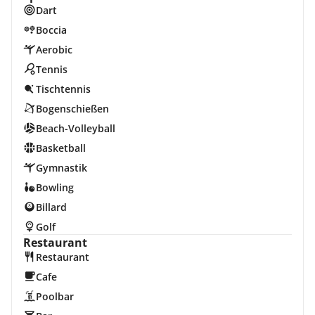
Dart
Boccia
Aerobic
Tennis
Tischtennis
Bogenschießen
Beach-Volleyball
Basketball
Gymnastik
Bowling
Billard
Golf
Restaurant
Restaurant
Cafe
Poolbar