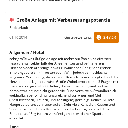
das Hotel auch von den Dominikanern genutzt.
Große Anlage mit Verbesserungspotential
Badeurlaub
01.10.2014
Gästebewertung:
2.4 / 5.0
Allgemein / Hotel
sehr große weitläufige Anlage mit mehreren Pools und diversen
Restaurants. Leider läßt der Allgemeinzustand bei näherem
Hinsehen doch allerdings etwas zu wünschen übrig.Sehr großer
Empfangsbereich mit kostenlosem Wifi, jedoch sehr schlechte
langsame Verbindung, da auch der Bereich immer belegt ist und das
Netz sehr stark genutzt wird. Große Wohnkomplexe mit 3 Etagen mit
mehr als insgesamt 500 Betten, die sehr hellhörig sind und bei
Komplettbelegung nicht gerade viel Ruhe vermitteln. Strandbereich
weitläufig, aber wird nur unzureichend von Algen und Müll
(Plastikbechern, -Tellern, und sonstigem) gereinigt. Reines AI Hotel.
Hauptrestaurant sehr überlaufen. Sehr viele Kanadier, Russen und
Südamerikaner. Kaum Deutsche. Es ist schwierig, sich mit dem
Personal auf Englisch zu verständigen, es wird eher Spanisch
erwartet.
Lage