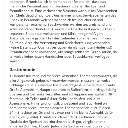
bedienen. Grundsätzlich kann man aber feststellen, dass das
männliche Personal (auch im Restaurant!) eher fleißiger und
freundlicher ist. Eine verbesserte Situation war nur bei Anwesenheit
der Chefs deutlich sichtbar. Ausnahme ist das Serviceverhalten des
Check-in Personals welches wesentlich freundlicher ist und
kompetenter erscheint. Beschwerden werden unzureichend und
schleppend bearbeitet - z.B. wurde die Dusche erst nach 13 Tagen
repariert. Shuttlebus vorhanden und fährt in regelmäßigen
Abständen eine großen Teil des Geländes auf einer bestimmten
Route ab. Ärztliche Vertretung und Kinderbetreuung vorhanden
(keine Details zur Qualität verfügbar da nicht genutzt (kinderlos))
Strandtuchservice vorhanden, allerdings schlechte Organisation, da
teilweise keine neuen Handtücher oder Tauschkarten verfügbar
waren.
Gastronomie
1 Hauptrestaurant und mehrere kostenlose Themenrestaurants, die
allerdings vorab gebucht / reserviert werden müssen - teilweise
Schlange stehen. 2 weitere kostenpflichtige A-la-carte Restaurants.
Große Auswahl im Hauptrestaurant in Buffetform, allerdings häufig
Speisen und Getränke vergriffen und schleppend nachgefüllt. Oft
fehlten auch Teller und Gläser. Sehr überlaufen und laute
Atmosphäre. Hintergrundmusik unpassend und laut. Hotel war
bemüht mehrere unterschiedliche Themenabende aufzuführen.
24h- Snackbar am Strand hat zwar nur eine kleine Auswahl, dafür
aber gute Qualität. Grundsätzlich war der Geschmack und die
Qualität der Speisen überdurchschnittlich gut, verglichen mit
anderen Dom Rep Hotels. Jedoch die Sauberkeit der Stühle und