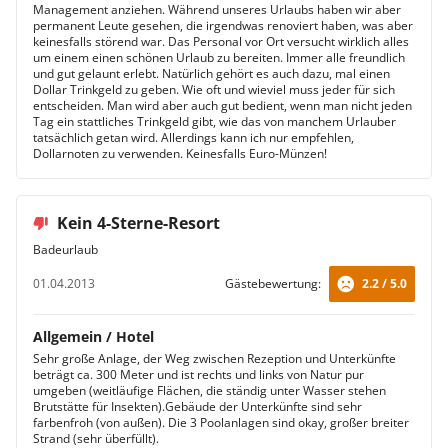
Management anziehen. Während unseres Urlaubs haben wir aber
permanent Leute gesehen, die irgendwas renoviert haben, was aber
keinesfalls störend war. Das Personal vor Ort versucht wirklich alles
um einem einen schönen Urlaub zu bereiten. Immer alle freundlich
und gut gelaunt erlebt. Natürlich gehört es auch dazu, mal einen
Dollar Trinkgeld zu geben. Wie oft und wieviel muss jeder für sich
entscheiden. Man wird aber auch gut bedient, wenn man nicht jeden
Tag ein stattliches Trinkgeld gibt, wie das von manchem Urlauber
tatsächlich getan wird. Allerdings kann ich nur empfehlen,
Dollarnoten zu verwenden. Keinesfalls Euro-Münzen!
Kein 4-Sterne-Resort
Badeurlaub
01.04.2013
Gästebewertung:
2.2 / 5.0
Allgemein / Hotel
Sehr große Anlage, der Weg zwischen Rezeption und Unterkünfte
beträgt ca. 300 Meter und ist rechts und links von Natur pur
umgeben (weitläufige Flächen, die ständig unter Wasser stehen 
Brutstätte für Insekten).Gebäude der Unterkünfte sind sehr
farbenfroh (von außen). Die 3 Poolanlagen sind okay, großer breiter
Strand (sehr überfüllt).