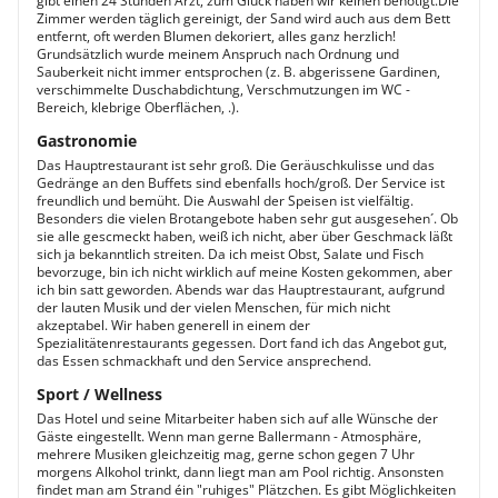
gibt einen 24 Stunden Arzt, zum Glück haben wir keinen benötigt.Die
Zimmer werden täglich gereinigt, der Sand wird auch aus dem Bett
entfernt, oft werden Blumen dekoriert, alles ganz herzlich!
Grundsätzlich wurde meinem Anspruch nach Ordnung und
Sauberkeit nicht immer entsprochen (z. B. abgerissene Gardinen,
verschimmelte Duschabdichtung, Verschmutzungen im WC -
Bereich, klebrige Oberflächen, .).
Gastronomie
Das Hauptrestaurant ist sehr groß. Die Geräuschkulisse und das
Gedränge an den Buffets sind ebenfalls hoch/groß. Der Service ist
freundlich und bemüht. Die Auswahl der Speisen ist vielfältig.
Besonders die vielen Brotangebote haben sehr gut ausgesehen´. Ob
sie alle gescmeckt haben, weiß ich nicht, aber über Geschmack läßt
sich ja bekanntlich streiten. Da ich meist Obst, Salate und Fisch
bevorzuge, bin ich nicht wirklich auf meine Kosten gekommen, aber
ich bin satt geworden. Abends war das Hauptrestaurant, aufgrund
der lauten Musik und der vielen Menschen, für mich nicht
akzeptabel. Wir haben generell in einem der
Spezialitätenrestaurants gegessen. Dort fand ich das Angebot gut,
das Essen schmackhaft und den Service ansprechend.
Sport / Wellness
Das Hotel und seine Mitarbeiter haben sich auf alle Wünsche der
Gäste eingestellt. Wenn man gerne Ballermann - Atmosphäre,
mehrere Musiken gleichzeitig mag, gerne schon gegen 7 Uhr
morgens Alkohol trinkt, dann liegt man am Pool richtig. Ansonsten
findet man am Strand éin "ruhiges" Plätzchen. Es gibt Möglichkeiten