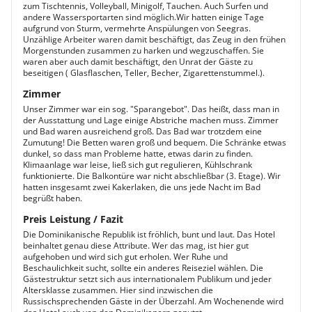
zum Tischtennis, Volleyball, Minigolf, Tauchen. Auch Surfen und
andere Wassersportarten sind möglich.Wir hatten einige Tage
aufgrund von Sturm, vermehrte Anspülungen von Seegras.
Unzählige Arbeiter waren damit beschäftigt, das Zeug in den frühen
Morgenstunden zusammen zu harken und wegzuschaffen. Sie
waren aber auch damit beschäftigt, den Unrat der Gäste zu
beseitigen ( Glasflaschen, Teller, Becher, Zigarettenstummel.).
Zimmer
Unser Zimmer war ein sog. "Sparangebot". Das heißt, dass man in
der Ausstattung und Lage einige Abstriche machen muss. Zimmer
und Bad waren ausreichend groß. Das Bad war trotzdem eine
Zumutung! Die Betten waren groß und bequem. Die Schränke etwas
dunkel, so dass man Probleme hatte, etwas darin zu finden.
Klimaanlage war leise, ließ sich gut regulieren, Kühlschrank
funktionierte. Die Balkontüre war nicht abschließbar (3. Etage). Wir
hatten insgesamt zwei Kakerlaken, die uns jede Nacht im Bad
begrüßt haben.
Preis Leistung / Fazit
Die Dominikanische Republik ist fröhlich, bunt und laut. Das Hotel
beinhaltet genau diese Attribute. Wer das mag, ist hier gut
aufgehoben und wird sich gut erholen. Wer Ruhe und
Beschaulichkeit sucht, sollte ein anderes Reiseziel wählen. Die
Gästestruktur setzt sich aus internationalem Publikum und jeder
Altersklasse zusammen. Hier sind inzwischen die
Russischsprechenden Gäste in der Überzahl. Am Wochenende wird