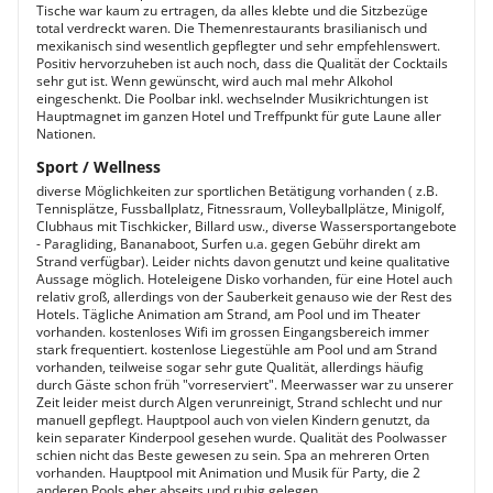
Tische war kaum zu ertragen, da alles klebte und die Sitzbezüge
total verdreckt waren. Die Themenrestaurants brasilianisch und
mexikanisch sind wesentlich gepflegter und sehr empfehlenswert.
Positiv hervorzuheben ist auch noch, dass die Qualität der Cocktails
sehr gut ist. Wenn gewünscht, wird auch mal mehr Alkohol
eingeschenkt. Die Poolbar inkl. wechselnder Musikrichtungen ist
Hauptmagnet im ganzen Hotel und Treffpunkt für gute Laune aller
Nationen.
Sport / Wellness
diverse Möglichkeiten zur sportlichen Betätigung vorhanden ( z.B.
Tennisplätze, Fussballplatz, Fitnessraum, Volleyballplätze, Minigolf,
Clubhaus mit Tischkicker, Billard usw., diverse Wassersportangebote
- Paragliding, Bananaboot, Surfen u.a. gegen Gebühr direkt am
Strand verfügbar). Leider nichts davon genutzt und keine qualitative
Aussage möglich. Hoteleigene Disko vorhanden, für eine Hotel auch
relativ groß, allerdings von der Sauberkeit genauso wie der Rest des
Hotels. Tägliche Animation am Strand, am Pool und im Theater
vorhanden. kostenloses Wifi im grossen Eingangsbereich immer
stark frequentiert. kostenlose Liegestühle am Pool und am Strand
vorhanden, teilweise sogar sehr gute Qualität, allerdings häufig
durch Gäste schon früh "vorreserviert". Meerwasser war zu unserer
Zeit leider meist durch Algen verunreinigt, Strand schlecht und nur
manuell gepflegt. Hauptpool auch von vielen Kindern genutzt, da
kein separater Kinderpool gesehen wurde. Qualität des Poolwasser
schien nicht das Beste gewesen zu sein. Spa an mehreren Orten
vorhanden. Hauptpool mit Animation und Musik für Party, die 2
anderen Pools eher abseits und ruhig gelegen.