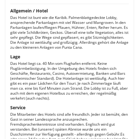
Allgemein / Hotel
Das Hotel ist bunt wie die Karibik. Palmenblattgedeckte Lobby,
ansprechende Parkanlagen mit viel Wasser und Mangroven. In den
Parkanlagen laufen/fliegen Pfauen, Hühner, Enten, Reiher herum. Es
gibt viele Schildkröten, Geckos. Überall eine tolle Vegetation, alles ist
sehr gepflegt. Die Wege sind gepflasert, es gibt Sitzmöglichkeiten.
Die Anlage ist weitläufig und großzügig. Allerdings gehört die Anlage
zu den kleineren Anlagen von Punta Cana.
Lage
Das Hotel liegt ca. 40 Min vom Flughafen entfernt. Keine
Fluglärmbelästigung. In der Umgebung des Hotels finden sich
Geschäfte, Restaurants, Casino, Autovermietung, Banken und Bars
(einheimischer Standard). Die Hotelanlage ist weitläufig. Auch hier
gibt es ein paar Lädchen für den Touri. Je nach Zimmerlage läuft
man ca. eine bis fünf Minuten zum Strand. Die Lobby ist zu Fuß, aber
auch mit dem eigenen Hotelbus zu erreichen, der regelmäßig
verkehrt (auch nachts).
Service
Die Mitarbeiter des Hotels sind alle freundlich. Jeder ist bemüht, den
Gast in seiner Landessprache anzusprechen.
Fremdsprachenkenntnisse sind vorhanden. Englisch wird gut
verstanden. Bei (unserer) späten Abreise wurde uns ein
Duschzimmer zur Verfügung gestellt - allerdings gegen Gebühr.Es