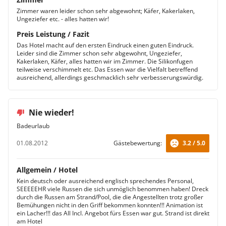
Zimmer waren leider schon sehr abgewohnt; Käfer, Kakerlaken,
Ungeziefer etc. - alles hatten wir!
Preis Leistung / Fazit
Das Hotel macht auf den ersten Eindruck einen guten Eindruck.
Leider sind die Zimmer schon sehr abgewohnt, Ungeziefer,
Kakerlaken, Käfer, alles hatten wir im Zimmer. Die Silikonfugen
teilweise verschimmelt etc. Das Essen war die Vielfalt betreffend
ausreichend, allerdings geschmacklich sehr verbesserungswürdig.
Nie wieder!
Badeurlaub
01.08.2012
Gästebewertung:
3.2 / 5.0
Allgemein / Hotel
Kein deutsch oder ausreichend englisch sprechendes Personal,
SEEEEEHR viele Russen die sich unmöglich benommen haben! Dreck
durch die Russen am Strand/Pool, die die Angestellten trotz großer
Bemühungen nicht in den Griff bekommen konnten!!! Animation ist
ein Lacher!!! das All Incl. Angebot fürs Essen war gut. Strand ist direkt
am Hotel