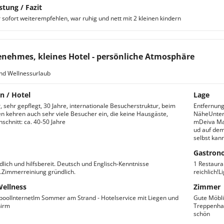
stung / Fazit
 sofort weiterempfehlen, war ruhig und nett mit 2 kleinen kindern
nehmes, kleines Hotel - persönliche Atmosphäre
nd Wellnessurlaub
n / Hotel
Lage
 sehr gepflegt, 30 Jahre, internationale Besucherstruktur, beim
Entfernung
 kehren auch sehr viele Besucher ein, die keine Hausgäste,
NäheUnterh
schnitt: ca. 40-50 Jahre
mDeiva Mar
ud auf dem
selbst kan
Gastron
dlich und hilfsbereit. Deutsch und Englisch-Kenntnisse
1 Restaura
Zimmerreiniung gründlich.
reichlich!
Wellness
Zimmer
olInternetIm Sommer am Strand - Hotelservice mit Liegen und
Gute Möbli
irm
Treppenhau
schön