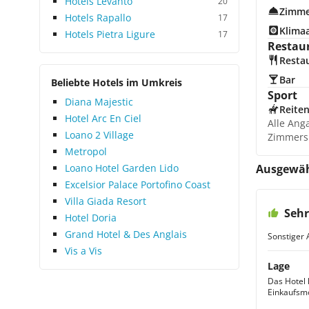
Hotels Levanto
20
Zimme
Hotels Rapallo
17
Klima
Hotels Pietra Ligure
17
Restau
Resta
Bar
Beliebte Hotels im Umkreis
Sport
Diana Majestic
Reite
Hotel Arc En Ciel
Alle Ang
Loano 2 Village
Zimmers
Metropol
Loano Hotel Garden Lido
Ausgewäh
Excelsior Palace Portofino Coast
Villa Giada Resort
Sehr
Hotel Doria
Grand Hotel & Des Anglais
Sonstiger 
Vis a Vis
Lage
Das Hotel 
Einkaufsmö