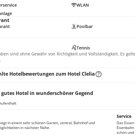
rservice
WLAN
anlage
rant
urant
Poolbar
n
Tennis
aben sind ohne Gewähr von Richtigkeit und Vollständigkeit. Es gel
.
lte Hotelbewertungen zum Hotel Clelia
 gutes Hotel in wunderschöner Gegend
Aufenthalt
Service
liegt in einem sehr schönen Garten, zentral, Bahnhof und
Das Essen 
glichkeiten in nächster Nähe.
Eisenbahn 
schön und 