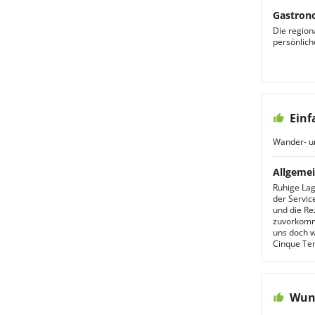
Gastron
Die region
persönlic
Einf
Wander- u
Allgemei
Ruhige Lag
der Servic
und die Re
zuvorkomme
uns doch w
Cinque Ter
Wund