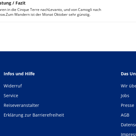
stung / Fazit
en in die Cinque Terre nachLevanto, und von Camogli nach
usw.Zum Wandern ist der Monat Oktober sehr günstig.
Infos und Hilfe
Das U
Widerruf
Wir üb
Service
Jobs
Reiseveranstalter
Presse
Erklärung zur Barrierefreiheit
AGB
Datens
Impre