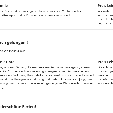
omie
Preis Lei
ale Küche ist hervorragend. Geschmack und Vielfalt und die
Wir wählte
he Atmosphäre des Personals sehr zuvorkommend.
war die Lag
aber durch
Ligurische
ach gelungen !
nd Wellnessurlaub
n / Hotel
Preis Lei
e, schöner Garten, die mediterrane Küche hervorragend, ebenso
Die ruhige
e.Die Zimmer sind sauber und gut ausgestattet. Der Service rund
uns sehr g
zeption - Parkplatz, Bahnfahrkartenverkauf usw. - ist freundlich und
Service um
nd. Die Hotelgäste sind ruhig und meist nicht mehr so jung, was
Bahnfahrka
ichtig war. Insgesamt war es ein gelungener Wanderurlaub an der
wunderschö
re!
erschöne Ferien!