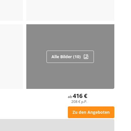
Alle Bilder (10)
416 €
ab
208 € p.P.
Zu den Angeboten