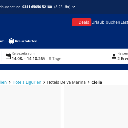
rlaubshotline
0341 65050 52180
(8-23 Uhr)
Deals
Urlaub buchen
Las
aub
Kreuzfahrten
Reisezeitraum
Reise
14.08. - 14.10.26
5 - 8 Tage
2 Erw
lien
Hotels Ligurien
Hotels Deiva Marina
Clelia