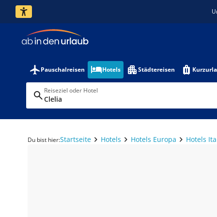
U
Pauschalreisen
Hotels
Städtereisen
Kurzurl
Reiseziel oder Hotel
Clelia
Startseite
Hotels
Hotels Europa
Hotels Ita
Du bist hier: