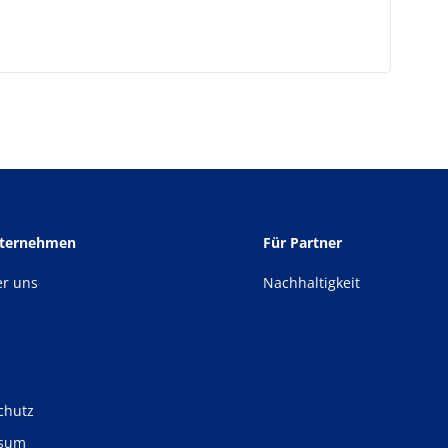
nternehmen
Für Partner
er uns
Nachhaltigkeit
chutz
ssum