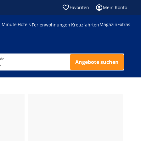
Favoriten
Mein Konto
t Minute
Hotels
Magazin
Extras
Ferienwohnungen
Kreuzfahrten
nde
Angebote suchen
.