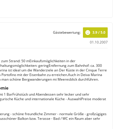
Gästebewertung:
3.9 / 5.0
01.10.2007
 zum Strand: 50 mEinkaufsmöglichkeiten in der
altungsmöglichkeiten: geringEntfernung zum Bahnhof: ca. 300
ina ist ideal um die Wanderziele an Der Küste in der Cinque Terre
 Portofino mit der Eisenbahn zu erreichen.Auch in Deiva Marina
n man schöne Bergwanderungen mi Meeresblick durchführen.
omie
nt 1 BarFrühstück und Abendessen sehr lecker und sehr
Ligurische Küche und internationale Küche - AuswahlPreise moderat
erung - schöne freundliche Zimmer - normale Größe - großzügiges
sschöner Balkon bzw. Terasse - Bad / WC ein Raum aber sehr