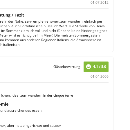
01.07.2012
stung / Fazit
re in der Nähe, sehr empfehlenswert zum wandern, einfach per
eichen. Auch Portofino ist ein Besuch Wert. Die Strände von Deiva
, im Sommer ziemlich voll und nicht für sehr kleine Kinder geeignet
Meter wird es richtig tief im Meer) Die meisten Sommergäste in
na kommen aus anderen Regionen Italiens, die Atmosphere ist
h italienisch!
Gästebewertung:
4.1 / 5.0
01.04.2009
rfchen, ideal zum wandern in der cinque terre
omie
 und ausreichendes essen.
mer, aber nett eingerichtet und sauber