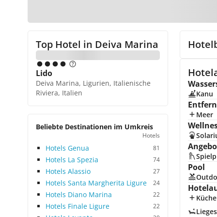
Top Hotel in
Deiva Marina
Hotel
Hotela
Lido
Deiva Marina, Ligurien, Italienische
Wasser
Riviera, Italien
Kanu
Entfer
Meer
Wellne
Beliebte Destinationen im Umkreis
Solar
Hotels
Angebot
Hotels Genua
81
Spielp
Hotels La Spezia
74
Pool
Hotels Alassio
27
Outdo
Hotels Santa Margherita Ligure
24
Hotela
Hotels Diano Marina
22
Küche
Hotels Finale Ligure
22
Lieges