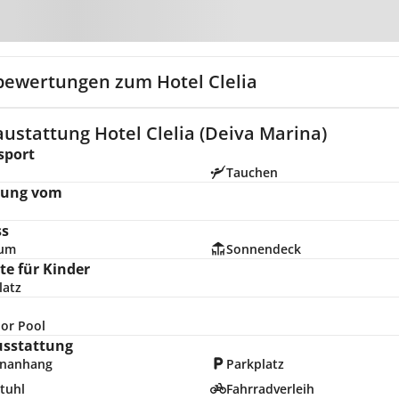
Zur Karte
bewertungen zum Hotel Clelia
ustattung Hotel Clelia (Deiva Marina)
sport
Tauchen
nung vom
ss
ium
Sonnendeck
e für Kinder
latz
or Pool
usstattung
nanhang
Parkplatz
tuhl
Fahrradverleih