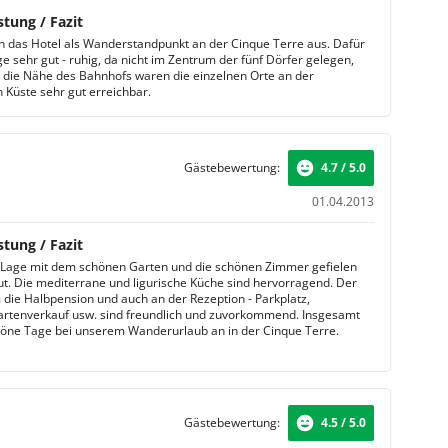
stung / Fazit
n das Hotel als Wanderstandpunkt an der Cinque Terre aus. Dafür
e sehr gut - ruhig, da nicht im Zentrum der fünf Dörfer gelegen,
 die Nähe des Bahnhofs waren die einzelnen Orte an der
n Küste sehr gut erreichbar.
Gästebewertung:
4.7 / 5.0
01.04.2013
stung / Fazit
 Lage mit dem schönen Garten und die schönen Zimmer gefielen
ut. Die mediterrane und ligurische Küche sind hervorragend. Der
 die Halbpension und auch an der Rezeption - Parkplatz,
rtenverkauf usw. sind freundlich und zuvorkommend. Insgesamt
ne Tage bei unserem Wanderurlaub an in der Cinque Terre.
Gästebewertung:
4.5 / 5.0