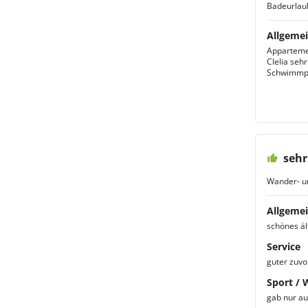
Badeurlau
Allgemei
Apparteme
Clelia seh
Schwimmpoo
sehr
Wander- u
Allgemei
schönes ält
Service
guter zuvo
Sport / 
gab nur au