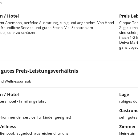
b
n / Hotel
Preis Lei
nt Anemona, perfekte Austattung, ruhig und angenehm. Von Hotel
Cinque Ter
r freundliche Service und gutes Essen. Viel Schatten am
Zug zu err
l, sehr zu schätzen!
sind schön
(nach 1-2 
Deiva Mari
ganz tipysc
 gutes Preis-Leistungsverhältnis
nd Wellnessurlaub
n / Hotel
Lage
ers hotel - familiär geführt
ruhiges dö
Gastron
rkommender service, für kinder geeignet!
sehr gutes
Wellness
Zimmer
ßenpool. ist gedoch ausreichend für uns.
kleine zim