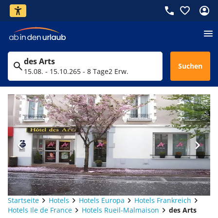
des Arts
Suchen
15.08. - 15.10.26
5 - 8 Tage
2 Erw.
Startseite
Hotels
Hotels Europa
Hotels Frankreich
Hotels Ile de France
Hotels Rueil-Malmaison
des Arts