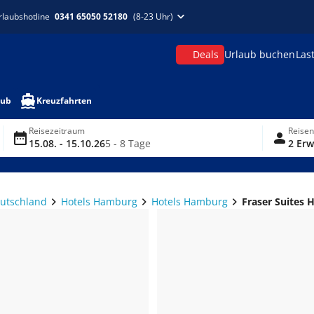
rlaubshotline
0341 65050 52180
(8-23 Uhr)
Deals
Urlaub buchen
Las
aub
Kreuzfahrten
Reisezeitraum
Reise
15.08. - 15.10.26
5 - 8 Tage
2 Erw
eutschland
Hotels Hamburg
Hotels Hamburg
Fraser Suites