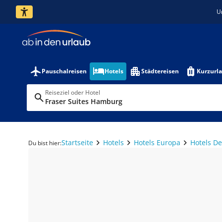
U
Pauschalreisen
Hotels
Städtereisen
Kurzurl
Reiseziel oder Hotel
Fraser Suites Hamburg
Startseite
Hotels
Hotels Europa
Hotels D
Du bist hier: