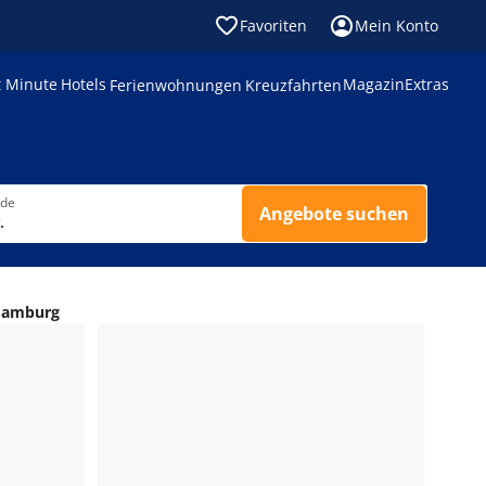
Favoriten
Mein Konto
t Minute
Hotels
Magazin
Extras
Ferienwohnungen
Kreuzfahrten
nde
Angebote suchen
.
 Hamburg