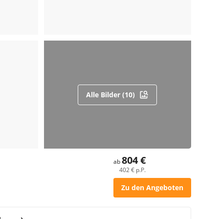
Alle Bilder (10)
804 €
ab
402 € p.P.
Zu den Angeboten