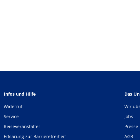
Infos und Hilfe
Das U
Widerruf
Wir üb
Service
Jobs
Reiseveranstalter
Presse
Erklärung zur Barrierefreiheit
AGB