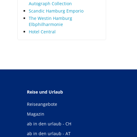
Autograph Collection
Scandic Hamburg Emporio
The Westin Hamburg
Elbphilharmonie
Hotel Central
Reise und Urlaub
Reiseangebote
Magazin
ab in den urlaub - CH
ab in den urlaub - AT