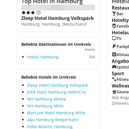
Top Hotel in
Hamburg
Hotel
Restau
Bar
Zleep Hotel Hamburg Volkspark
Hotelty
Hamburg, Hamburg, Deutschland
Famili
Hotela
TV
Beliebte Destinationen im Umkreis
Parkp
Hotels
Klima
Hotels Hamburg
304
Angebot
Spiel
Sport
Beliebte Hotels im Umkreis
Fitnes
Zleep Hotel Hamburg Volkspark
Wellne
Sauna
JUFA Hotel Hamburg HafenCity
Alle Ang
NH Hamburg Altona
Zimmers
NH Hamburg Mitte
Mercure Hotel Hamburg Mitte
a&o Hamburg Reeperbahn
Hotel Atlantic Hamburg,