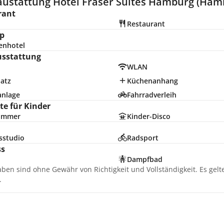
austattung Hotel Fraser Suites Hamburg (Ham
rant
Restaurant
p
enhotel
usstattung
WLAN
latz
Küchenanhang
anlage
Fahrradverleih
e für Kinder
zimmer
Kinder-Disco
sstudio
Radsport
ss
Dampfbad
aben sind ohne Gewähr von Richtigkeit und Vollständigkeit. Es gel
.