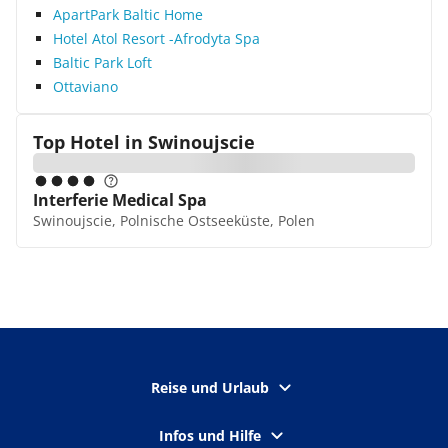
ApartPark Baltic Home
Hotel Atol Resort -Afrodyta Spa
Baltic Park Loft
Ottaviano
Top Hotel in
Swinoujscie
Interferie Medical Spa
Swinoujscie, Polnische Ostseeküste, Polen
Reise und Urlaub
Infos und Hilfe