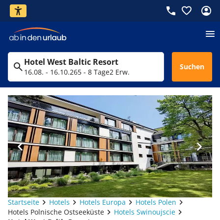
Hotel West Baltic Resort
Suchen
16.08. - 16.10.26
5 - 8 Tage
2 Erw.
Startseite
Hotels
Hotels Europa
Hotels Polen
Hotels Polnische Ostseeküste
Hotels Swinoujscie