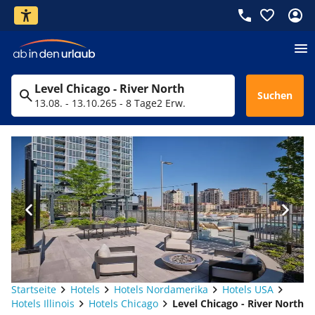
Level Chicago - River North
Suchen
13.08. - 13.10.26
5 - 8 Tage
2 Erw.
Startseite
Hotels
Hotels Nordamerika
Hotels USA
Hotels Illinois
Hotels Chicago
Level Chicago - River North