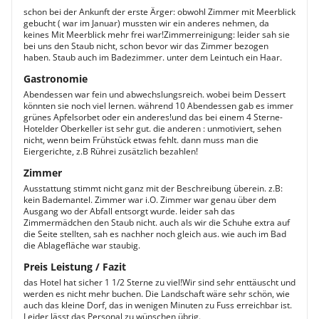
schon bei der Ankunft der erste Ärger: obwohl Zimmer mit Meerblick
gebucht ( war im Januar) mussten wir ein anderes nehmen, da
keines Mit Meerblick mehr frei war!Zimmerreinigung: leider sah sie
bei uns den Staub nicht, schon bevor wir das Zimmer bezogen
haben. Staub auch im Badezimmer. unter dem Leintuch ein Haar.
Gastronomie
Abendessen war fein und abwechslungsreich. wobei beim Dessert
könnten sie noch viel lernen. während 10 Abendessen gab es immer
grünes Apfelsorbet oder ein anderes!und das bei einem 4 Sterne-
Hotelder Oberkeller ist sehr gut. die anderen : unmotiviert, sehen
nicht, wenn beim Frühstück etwas fehlt. dann muss man die
Eiergerichte, z.B Rührei zusätzlich bezahlen!
Zimmer
Ausstattung stimmt nicht ganz mit der Beschreibung überein. z.B:
kein Bademantel. Zimmer war i.O. Zimmer war genau über dem
Ausgang wo der Abfall entsorgt wurde. leider sah das
Zimmermädchen den Staub nicht. auch als wir die Schuhe extra auf
die Seite stellten, sah es nachher noch gleich aus. wie auch im Bad
die Ablagefläche war staubig.
Preis Leistung / Fazit
das Hotel hat sicher 1 1/2 Sterne zu viel!Wir sind sehr enttäuscht und
werden es nicht mehr buchen. Die Landschaft wäre sehr schön, wie
auch das kleine Dorf, das in wenigen Minuten zu Fuss erreichbar ist.
Leider lässt das Personal zu wünschen übrig.