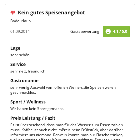
Kein gutes Speisenangebot
Badeurlaub
01.09.2014
Gästebewertung:
4.1 / 5.0
Lage
sehr schön
Service
sehr nett, freundlich
Gastronomie
sehr wenig Auswahl vom offenen Weinen,,die Speisen waren
geschmacklos.
Sport / Wellness
Wir haben kein Sport gemacht.
Preis Leistung / Fazit
Es ist überraschend, dass man für das Wasser zum Essen zahlen
muss, Kaffee ist auch nicht imPreis beim Frühstück, aber darüber
informiert uns niemand. Rotwein konnte man nur Flasche trinken,
weil der einzige offener Wein war sehr schlimm. Service wusste