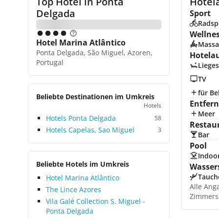
Top Hotel in
Ponta
Hotela
Delgada
Sport
Radsp
Wellne
Hotel Marina Atlântico
Massa
Ponta Delgada, São Miguel, Azoren,
Hotela
Portugal
Lieges
TV
für Be
Beliebte Destinationen im Umkreis
Entfer
Hotels
Meer
Hotels Ponta Delgada
58
Restau
Hotels Capelas, Sao Miguel
3
Bar
Pool
Indoo
Beliebte Hotels im Umkreis
Wasser
Tauch
Hotel Marina Atlântico
Alle Ang
The Lince Azores
Zimmers
Vila Galé Collection S. Miguel -
Ponta Delgada