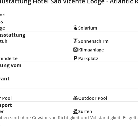
ustattung Hotel Sao Vicente Lodge - Atlantic 
ort
ss
ge
Solarium
usstattung
tuhl
Sonnenschirm
Klimaanlage
hinderte
Parkplatz
nung vom
rant
r Pool
Outdoor Pool
sport
en
Surfen
aben sind ohne Gewähr von Richtigkeit und Vollständigkeit. Es gel
.