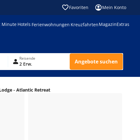
Favoriten
Mein Konto
t Minute
Hotels
Magazin
Extras
Ferienwohnungen
Kreuzfahrten
Reisende
Angebote suchen
2 Erw.
Lodge - Atlantic Retreat