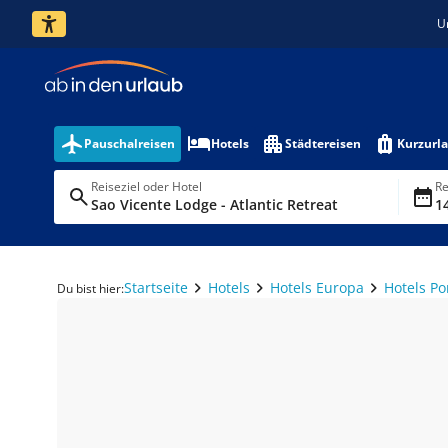
U
Pauschalreisen
Hotels
Städtereisen
Kurzurl
Reiseziel oder Hotel
Re
Sao Vicente Lodge - Atlantic Retreat
14
Startseite
Hotels
Hotels Europa
Hotels Po
Du bist hier: