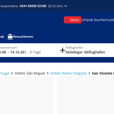
rlaubshotline
0341 65050 52180
(8-23 Uhr)
Deals
Urlaub buchen
Las
aub
Kreuzfahrten
isezeitraum
Abflughafen
.08. - 14.10.26
5 - 8 Tage
beliebiger Abflughafen
rtugal
Hotels São Miguel
Hotels Ponta Delgada
Sao Vicente 