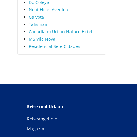
Do Colegio
Neat Hotel Avenida
Gaivota
Talisman
Canadiano Urban Nature Hotel
MS Vila Nova
Residencial Sete Cidades
Reise und Urlaub
Reiseangebote
Magazin