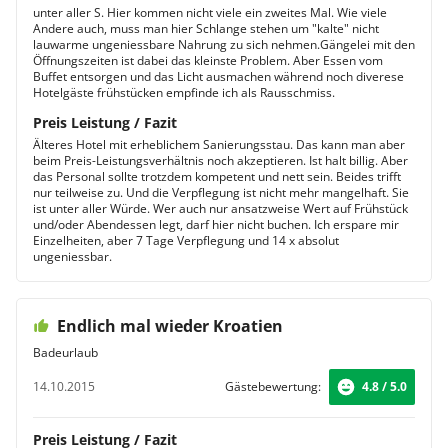
unter aller S. Hier kommen nicht viele ein zweites Mal. Wie viele
Andere auch, muss man hier Schlange stehen um "kalte" nicht
lauwarme ungeniessbare Nahrung zu sich nehmen.Gängelei mit den
Öffnungszeiten ist dabei das kleinste Problem. Aber Essen vom
Buffet entsorgen und das Licht ausmachen während noch diverese
Hotelgäste frühstücken empfinde ich als Rausschmiss.
Preis Leistung / Fazit
Älteres Hotel mit erheblichem Sanierungsstau. Das kann man aber
beim Preis-Leistungsverhältnis noch akzeptieren. Ist halt billig. Aber
das Personal sollte trotzdem kompetent und nett sein. Beides trifft
nur teilweise zu. Und die Verpflegung ist nicht mehr mangelhaft. Sie
ist unter aller Würde. Wer auch nur ansatzweise Wert auf Frühstück
und/oder Abendessen legt, darf hier nicht buchen. Ich erspare mir
Einzelheiten, aber 7 Tage Verpflegung und 14 x absolut
ungeniessbar.
Endlich mal wieder Kroatien
Badeurlaub
14.10.2015
Gästebewertung:
4.8 / 5.0
Preis Leistung / Fazit