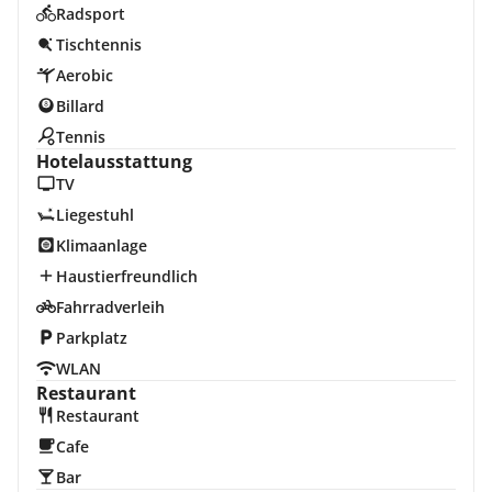
Radsport
Tischtennis
Aerobic
Billard
Tennis
Hotelausstattung
TV
Liegestuhl
Klimaanlage
Haustierfreundlich
Fahrradverleih
Parkplatz
WLAN
Restaurant
Restaurant
Cafe
Bar