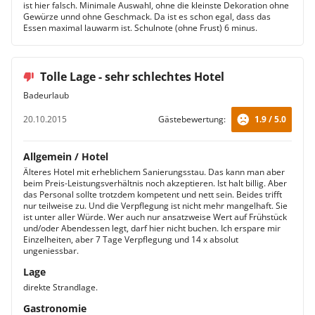
ist hier falsch. Minimale Auswahl, ohne die kleinste Dekoration ohne
Gewürze unnd ohne Geschmack. Da ist es schon egal, dass das
Essen maximal lauwarm ist. Schulnote (ohne Frust) 6 minus.
Tolle Lage - sehr schlechtes Hotel
Badeurlaub
20.10.2015
Gästebewertung:
1.9 / 5.0
Allgemein / Hotel
Älteres Hotel mit erheblichem Sanierungsstau. Das kann man aber
beim Preis-Leistungsverhältnis noch akzeptieren. Ist halt billig. Aber
das Personal sollte trotzdem kompetent und nett sein. Beides trifft
nur teilweise zu. Und die Verpflegung ist nicht mehr mangelhaft. Sie
ist unter aller Würde. Wer auch nur ansatzweise Wert auf Frühstück
und/oder Abendessen legt, darf hier nicht buchen. Ich erspare mir
Einzelheiten, aber 7 Tage Verpflegung und 14 x absolut
ungeniessbar.
Lage
direkte Strandlage.
Gastronomie