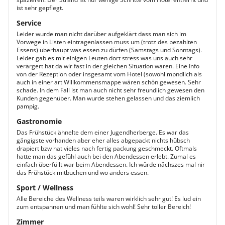
ist sehr gepflegt.
Service
Leider wurde man nicht darüber aufgeklärt dass man sich im
Vorwege in Listen eintragenlassen muss um (trotz des bezahlten
Essens) überhaupt was essen zu dürfen (Samstags und Sonntags).
Leider gab es mit einigen Leuten dort stress was uns auch sehr
verärgert hat da wir fast in der gleichen Situation waren. Eine Info
von der Rezeption oder insgesamt vom Hotel (sowohl mpndlich als
auch in einer art Willkommensmappe wären schön gewesen. Sehr
schade. In dem Fall ist man auch nicht sehr freundlich gewesen den
Kunden gegenüber. Man wurde stehen gelassen und das ziemlich
pampig.
Gastronomie
Das Frühstück ähnelte dem einer Jugendherberge. Es war das
gängigste vorhanden aber eher alles abgepackt nichts hübsch
drapiert bzw hat vieles nach fertig packung geschmeckt. Oftmals
hatte man das gefühl auch bei den Abendessen erlebt. Zumal es
einfach überfüllt war beim Abendessen. Ich würde nächszes mal nir
das Frühstück mitbuchen und wo anders essen.
Sport / Wellness
Alle Bereiche des Wellness teils waren wirklich sehr gut! Es lud ein
zum entspannen und man fühlte sich wohl! Sehr toller Bereich!
Zimmer