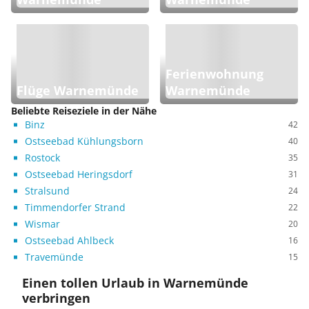
Ferienwohnung
Flüge Warnemünde
Warnemünde
Beliebte Reiseziele in der Nähe
Binz
42
Ostseebad Kühlungsborn
40
Rostock
35
Ostseebad Heringsdorf
31
Stralsund
24
Timmendorfer Strand
22
Wismar
20
Ostseebad Ahlbeck
16
Travemünde
15
Einen tollen Urlaub in Warnemünde
verbringen