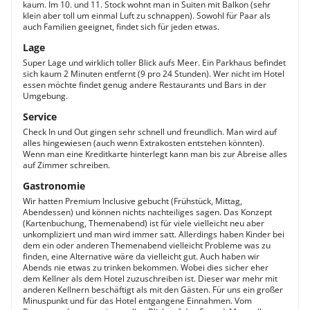
kaum. Im 10. und 11. Stock wohnt man in Suiten mit Balkon (sehr
klein aber toll um einmal Luft zu schnappen). Sowohl für Paar als
auch Familien geeignet, findet sich für jeden etwas.
Lage
Super Lage und wirklich toller Blick aufs Meer. Ein Parkhaus befindet
sich kaum 2 Minuten entfernt (9 pro 24 Stunden). Wer nicht im Hotel
essen möchte findet genug andere Restaurants und Bars in der
Umgebung.
Service
Check In und Out gingen sehr schnell und freundlich. Man wird auf
alles hingewiesen (auch wenn Extrakosten entstehen könnten).
Wenn man eine Kreditkarte hinterlegt kann man bis zur Abreise alles
auf Zimmer schreiben.
Gastronomie
Wir hatten Premium Inclusive gebucht (Frühstück, Mittag,
Abendessen) und können nichts nachteiliges sagen. Das Konzept
(Kartenbuchung, Themenabend) ist für viele vielleicht neu aber
unkompliziert und man wird immer satt. Allerdings haben Kinder bei
dem ein oder anderen Themenabend vielleicht Probleme was zu
finden, eine Alternative wäre da vielleicht gut. Auch haben wir
Abends nie etwas zu trinken bekommen. Wobei dies sicher eher
dem Kellner als dem Hotel zuzuschreiben ist. Dieser war mehr mit
anderen Kellnern beschäftigt als mit den Gästen. Für uns ein großer
Minuspunkt und für das Hotel entgangene Einnahmen. Vom