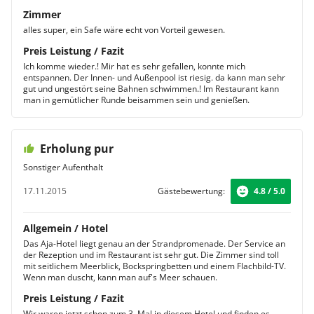
Zimmer
alles super, ein Safe wäre echt von Vorteil gewesen.
Preis Leistung / Fazit
Ich komme wieder.! Mir hat es sehr gefallen, konnte mich
entspannen. Der Innen- und Außenpool ist riesig. da kann man sehr
gut und ungestört seine Bahnen schwimmen.! Im Restaurant kann
man in gemütlicher Runde beisammen sein und genießen.
Erholung pur
Sonstiger Aufenthalt
17.11.2015
Gästebewertung:
4.8 / 5.0
Allgemein / Hotel
Das Aja-Hotel liegt genau an der Strandpromenade. Der Service an
der Rezeption und im Restaurant ist sehr gut. Die Zimmer sind toll
mit seitlichem Meerblick, Bockspringbetten und einem Flachbild-TV.
Wenn man duscht, kann man auf's Meer schauen.
Preis Leistung / Fazit
Wir waren jetzt schon zum 3. Mal in diesem Hotel und finden es