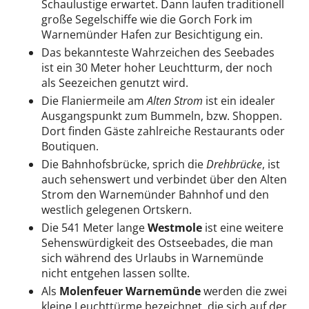
Schaulustige erwartet. Dann laufen traditionell
große Segelschiffe wie die Gorch Fork im
Warnemünder Hafen zur Besichtigung ein.
Das bekannteste Wahrzeichen des Seebades
ist ein 30 Meter hoher Leuchtturm, der noch
als Seezeichen genutzt wird.
Die Flaniermeile am
Alten Strom
ist ein idealer
Ausgangspunkt zum Bummeln, bzw. Shoppen.
Dort finden Gäste zahlreiche Restaurants oder
Boutiquen.
Die Bahnhofsbrücke, sprich die
Drehbrücke
, ist
auch sehenswert und verbindet über den Alten
Strom den Warnemünder Bahnhof und den
westlich gelegenen Ortskern.
Die 541 Meter lange
Westmole
ist eine weitere
Sehenswürdigkeit des Ostseebades, die man
sich während des Urlaubs in Warnemünde
nicht entgehen lassen sollte.
Als
Molenfeuer Warnemünde
werden die zwei
kleine Leuchttürme bezeichnet, die sich auf der