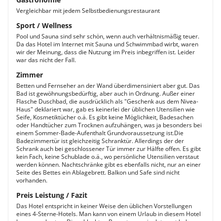
Vergleichbar mit jedem Selbstbedienungsrestaurant
Sport / Wellness
Pool und Sauna sind sehr schön, wenn auch verhältnismäßig teuer.
Da das Hotel im Internet mit Sauna und Schwimmbad wirbt, waren
wir der Meinung, dass die Nutzung im Preis inbegriffen ist. Leider
war das nicht der Fall.
Zimmer
Betten und Fernseher an der Wand überdimensiniert aber gut. Das
Bad ist gewöhnungsbedürftig, aber auch in Ordnung. Außer einer
Flasche Duschbad, die ausdrücklich als "Geschenk aus dem Nivea-
Haus" deklariert war, gab es keinerlei der üblichen Utensilien wie
Seife, Kosmetiktücher o.ä. Es gibt keine Möglichkeit, Badesachen
oder Handtücher zum Trocknen aufzuhängen, was ja besonders bei
einem Sommer-Bade-Aufenthalt Grundvoraussetzung ist.Die
Badezimmertür ist gleichzeitig Schranktür. Allerdings der der
Schrank auch bei geschlossener Tür immer zur Hälfte offen. Es gibt
kein Fach, keine Schublade o.ä., wo persönliche Utensilien verstaut
werden können. Nachtschränke gibt es ebenfalls nicht, nur an einer
Seite des Bettes ein Ablagebrett. Balkon und Safe sind nicht
vorhanden.
Preis Leistung / Fazit
Das Hotel entspricht in keiner Weise den üblichen Vorstellungen
eines 4-Sterne-Hotels. Man kann von einem Urlaub in diesem Hotel