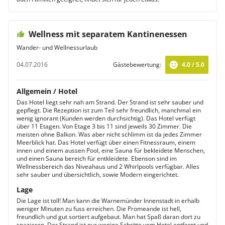
Wellness mit separatem Kantinenessen
Wander- und Wellnessurlaub
04.07.2016
Gästebewertung:
4.0 / 5.0
Allgemein / Hotel
Das Hotel liegt sehr nah am Strand. Der Strand ist sehr sauber und
gepflegt. Die Rezeption ist zum Teil sehr freundlich, manchmal ein
wenig ignorant (Kunden werden durchsichtig). Das Hotel verfügt
über 11 Etagen. Von Etage 3 bis 11 sind jeweils 30 Zimmer. Die
meisten ohne Balkon. Was aber nicht schlimm ist da jedes Zimmer
Meerblick hat. Das Hotel verfügt über einen Fitnessraum, einem
innen und einem aussen Pool, eine Sauna für bekleidete Menschen,
und einen Sauna bereich für entkleidete. Ebenson sind im
Wellnessbereich das Niveahaus und 2 Whirlpools verfügbar. Alles
sehr sauber und übersichtlich, sowie Modern eingerichtet.
Lage
Die Lage ist toll! Man kann die Warnemünder Innenstadt in erhalb
weniger Minuten zu fuss erreichen. Die Promeande ist hell,
freundlich und gut sortiert aufgebaut. Man hat Spaß daran dort zu
spazieren. Der Strand ist nur wenige Schritte vom Hotel entfernt und