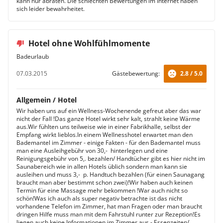
kann nur abraten. Die schlechten Bewertungen im Internet haben
sich leider bewahrheitet.
Hotel ohne Wohlfühlmomente
Badeurlaub
07.03.2015
Gästebewertung:
2.8 / 5.0
Allgemein / Hotel
Wir haben uns auf ein Wellness-Wochenende gefreut aber das war
nicht der Fall !Das ganze Hotel wirkt sehr kalt, strahlt keine Wärme
aus.Wir fühlten uns teilweise wie in einer Fabrikhalle, selbst der
Empfang wirkt lieblos.In einem Wellnesshotel erwartet man den
Bademantel im Zimmer - einige Fakten - für den Bademantel muss
man eine Ausleihgebühr von 30,-  hinterlegen und eine
Reinigungsgebühr von 5,. bezahlen/ Handtücher gibt es hier nicht im
Saunabereich wie in allen Hotels üblich sondern man kann sie
ausleihen und muss 3,-  p. Handtuch bezahlen (für einen Saunagang
braucht man aber bestimmt schon zwei)!Wir haben auch keinen
Termin für eine Massage mehr bekommen !War auch nicht so
schön!Was ich auch als super negativ betrachte ist das nicht
vorhandene Telefon im Zimmer, hat man Fragen oder man braucht
dringen Hilfe muss man mit dem Fahrstuhl runter zur Rezeption!Es
liegen auch keine Informationen im Zimmer aus - Essenzeiten/