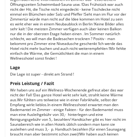
Öffnungszeiten Schwimmbad-Sauna usw. !Das Frühstück war auch
nicht der Hit, die Tische nicht eingedeckt - keine Tischdecke nicht
einmal ein Blümchen oder Salz und Pfeffer !Seht man im Flur vor der
Zimmertür würde man nicht auf die Idee kommen im Hotel zu sein
es wirkt eher wie in einem Neubaublock in Berlin !Keine Bilder alles
sehr kalt ! Die meisten Zimmer verfügen auch über keinen Balkon
nur die in der obersten Etage haben einen . Im Sommer natürlich
schlecht, wo will man die Badesachen trocknen ? Positiv - man
bekommt pro Zimmer eine Niveadusche geschenkt !Ich werde das
Hotel nicht mehr buchen und auch nicht weiterempfehlen !Mir fehlte
einfach die Wärme, die Gemütlichkeit die man in einem
Wellnesshotel sonst findet !
Lage
Die Lage ist super - direkt am Strand !
Preis Leistung / Fazit
Wir haben uns auf ein Wellness-Wochenende gefreut aber das war
nicht der Fall !Das ganze Hotel wirkt sehr kalt, strahlt keine Wärme
aus.Wir fühlten uns teilweise wie in einer Fabrikhalle, selbst der
Empfang wirkt lieblos.In einem Wellnesshotel erwartet man den
Bademantel im Zimmer - einige Fakten - für den Bademantel muss
man eine Ausleihgebühr von 30,-  hinterlegen und eine
Reinigungsgebühr von 5,. bezahlen/ Handtücher gibt es hier nicht im
Saunabereich wie in allen Hotels üblich sondern man kann sie
ausleihen und muss 3,-  p. Handtuch bezahlen (für einen Saunagang
braucht man aber bestimmt schon zwei)!Wir haben auch keinen