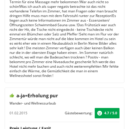
Termin für eine Massage mehr bekommen !War auch nicht so
schön!Was ich auch als super negativ betrachte ist das nicht
vorhandene Telefon im Zimmer, hat man Fragen oder man braucht
dringen Hilfe muss man mit dem Fahrstuhl runter zur Rezeption!Es
liegen auch keine Informationen im Zimmer aus - Essenzeiten/
Öffnungszeiten Schwimmbad-Sauna usw. !Das Frühstück war auch
nicht der Hit, die Tische nicht eingedeckt - keine Tischdecke nicht
einmal ein Blümchen oder Salz und Pfeffer !Seht man im Flur vor der
Zimmertür würde man nicht auf die Idee kommen im Hotel zu sein
es wirkt eher wie in einem Neubaublock in Berlin !Keine Bilder alles
sehr kalt ! Die meisten Zimmer verfügen auch über keinen Balkon
nur die in der obersten Etage haben einen . Im Sommer natürlich
schlecht, wo will man die Badesachen trocknen ? Positiv - man
bekommt pro Zimmer eine Niveadusche geschenkt !Ich werde das
Hotel nicht mehr buchen und auch nicht weiterempfehlen !Mir fehlte
einfach die Wärme, die Gemütlichkeit die man in einem
Wellnesshotel sonst findet !
a-ja=Erholung pur
Wander- und Wellnessurlaub
01.02.2015
Gästebewertung:
4.7 / 5.0
Preis Leistung / Fazit