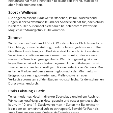
Restaurant hat man einen tollen Blick auf den Strand. Man sollte
aber Stoßzeiten meiden.
Sport / Wellness
Die angeschlossene Badewelt (Ostseebad) ist toll. Ausreichend
Liegen in der Schwimmhalle und der Spabereich hat für jeden etwas
zu bieten. Der Außenpool bietet auch bei schlechtem Wetter die
Möglichkeit Strandgefühl zu bekommen.
Zimmer
Wir hatten eine Suite im 11 Stock. Wunderschöner Blick, freundliche
Einrichtung, offene Gestaltung, modern. besser geht es kaum. Das
die offene Gestaltung vom Bad viele stört kann ich nicht verstehen.
So wirken auch die normalen Zimmer bestimmt größer als wenn
man extra Wände eingezogen hätte. Wer nicht gelenkig ist aber
lange Haare hat sollte sich einen eigenen Föhn mitbringen. Es ist
zwar einer vorhanden allerdings mit einer sehr kurzen Schnurr. Das
es keine Minibar auf den Zimmern gibt macht der Minimarkt im
Erdgeschoss recht gut wieder weg. Vielleicht wären aber
Verkaufsautomaten auf den Etagen nicht schlecht. für den schnellen
Durst zwischendurch.
Preis Leistung / Fazit
Tolles modernes Hotel in direkter Strandlage und tollem Ausblick.
Wir hatten kurzfristig ein Hotel gesucht und besser geht es sicher
kaum. Im 10. und 11. Stock wohnt man in Suiten mit Balkon (sehr
klein aber toll um einmal Luft zu schnappen). Sowohl für Paar als
auch Familien geeignet, findet sich für jeden etwas.