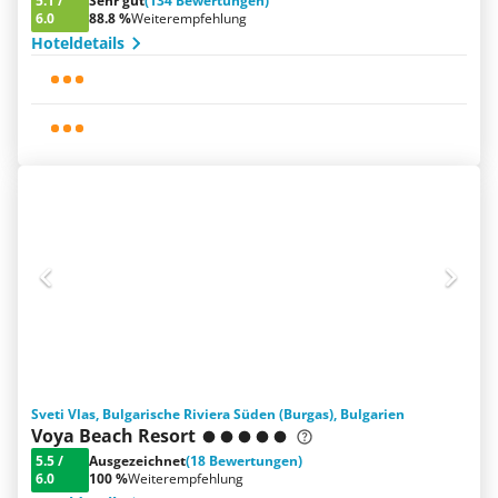
5.1
/
Sehr gut
(134 Bewertungen)
6.0
88.8 %
Weiterempfehlung
Hoteldetails
Sveti Vlas, Bulgarische Riviera Süden (Burgas), Bulgarien
Voya Beach Resort
5.5
/
Ausgezeichnet
(18 Bewertungen)
6.0
100 %
Weiterempfehlung