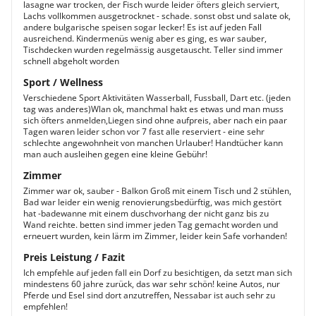
lasagne war trocken, der Fisch wurde leider öfters gleich serviert,
Lachs vollkommen ausgetrocknet - schade. sonst obst und salate ok,
andere bulgarische speisen sogar lecker! Es ist auf jeden Fall
ausreichend. Kindermenüs wenig aber es ging, es war sauber,
Tischdecken wurden regelmässig ausgetauscht. Teller sind immer
schnell abgeholt worden
Sport / Wellness
Verschiedene Sport Aktivitäten Wasserball, Fussball, Dart etc. (jeden
tag was anderes)Wlan ok, manchmal hakt es etwas und man muss
sich öfters anmelden,Liegen sind ohne aufpreis, aber nach ein paar
Tagen waren leider schon vor 7 fast alle reserviert - eine sehr
schlechte angewohnheit von manchen Urlauber! Handtücher kann
man auch ausleihen gegen eine kleine Gebühr!
Zimmer
Zimmer war ok, sauber - Balkon Groß mit einem Tisch und 2 stühlen,
Bad war leider ein wenig renovierungsbedürftig, was mich gestört
hat -badewanne mit einem duschvorhang der nicht ganz bis zu
Wand reichte. betten sind immer jeden Tag gemacht worden und
erneuert wurden, kein lärm im Zimmer, leider kein Safe vorhanden!
Preis Leistung / Fazit
Ich empfehle auf jeden fall ein Dorf zu besichtigen, da setzt man sich
mindestens 60 jahre zurück, das war sehr schön! keine Autos, nur
Pferde und Esel sind dort anzutreffen, Nessabar ist auch sehr zu
empfehlen!