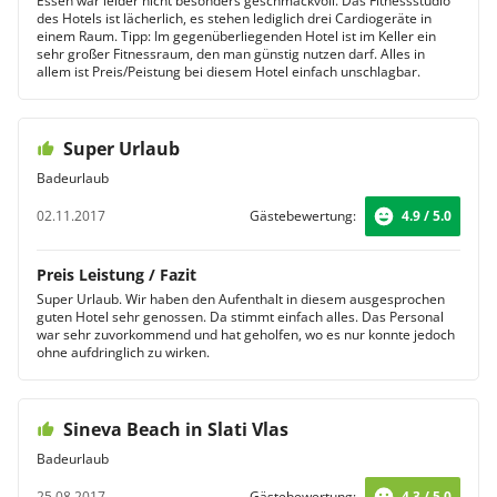
Essen war leider nicht besonders geschmackvoll. Das Fitnessstudio
des Hotels ist lächerlich, es stehen lediglich drei Cardiogeräte in
einem Raum. Tipp: Im gegenüberliegenden Hotel ist im Keller ein
sehr großer Fitnessraum, den man günstig nutzen darf. Alles in
allem ist Preis/Peistung bei diesem Hotel einfach unschlagbar.
Super Urlaub
Badeurlaub
02.11.2017
Gästebewertung:
4.9 / 5.0
Preis Leistung / Fazit
Super Urlaub. Wir haben den Aufenthalt in diesem ausgesprochen
guten Hotel sehr genossen. Da stimmt einfach alles. Das Personal
war sehr zuvorkommend und hat geholfen, wo es nur konnte jedoch
ohne aufdringlich zu wirken.
Sineva Beach in Slati Vlas
Badeurlaub
25.08.2017
Gästebewertung:
4.3 / 5.0