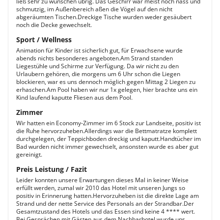
ließ sehr zu wünschen übrig. Das Geschirr war meist noch nass und
schmutzig, im Außenbereich aßen die Vögel auf den nicht
abgeräumten Tischen.Dreckige Tische wurden weder gesäubert
noch die Decke gewechselt.
Sport / Wellness
Animation für Kinder ist sicherlich gut, für Erwachsene wurde
abends nichts besonderes angeboten.Am Strand standen
Liegestühle und Schirme zur Verfügung. Da wir nicht zu den
Urlaubern gehören, die morgens um 6 Uhr schon die Liegen
blockieren, war es uns dennoch möglich gegen Mittag 2 Liegen zu
erhaschen.Am Pool haben wir nur 1x gelegen, hier brachte uns ein
Kind laufend kaputte Fliesen aus dem Pool.
Zimmer
Wir hatten ein Economy-Zimmer im 6 Stock zur Landseite, positiv ist
die Ruhe hervorzuheben.Allerdings war die Bettmatratze komplett
durchgelegen, der Teppichboden dreckig und kaputt.Handtücher im
Bad wurden nicht immer gewechselt, ansonsten wurde es aber gut
gereinigt.
Preis Leistung / Fazit
Leider konnten unsere Erwartungen dieses Mal in keiner Weise
erfüllt werden, zumal wir 2010 das Hotel mit unseren Jungs so
positiv in Erinnerung hatten.Hervorzuheben ist die direkte Lage am
Strand und der nette Service des Personals an der Strandbar.Der
Gesamtzustand des Hotels und das Essen sind keine 4 **** wert.
Bei Gesprächen mit Gästen aus dem Nachbarhotel wurde uns