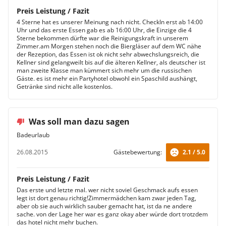
Preis Leistung / Fazit
4 Sterne hat es unserer Meinung nach nicht. CheckIn erst ab 14:00
Uhr und das erste Essen gab es ab 16:00 Uhr, die Einzige die 4
Sterne bekommen dürfte war die Reinigungskraft in unserem
Zimmer.am Morgen stehen noch die Biergläser auf dem WC nähe
der Rezeption, das Essen ist ok nicht sehr abwechslungsreich, die
Kellner sind gelangweilt bis auf die älteren Kellner, als deutscher ist
man zweite Klasse man kümmert sich mehr um die russischen
Gäste. es ist mehr ein Partyhotel obwohl ein Spaschild aushängt,
Getränke sind nicht alle kostenlos.
Was soll man dazu sagen
Badeurlaub
26.08.2015
Gästebewertung:
2.1 / 5.0
Preis Leistung / Fazit
Das erste und letzte mal. wer nicht soviel Geschmack aufs essen
legt ist dort genau richtig!Zimmermädchen kam zwar jeden Tag,
aber ob sie auch wirklich sauber gemacht hat, ist da ne andere
sache. von der Lage her war es ganz okay aber würde dort trotzdem
das hotel nicht mehr buchen.