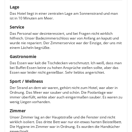
Lage
Das Hotel liegt in einer zentralen Lage am Sonnenstrand und man
ist in 10 Minuten am Meer.
Service
Das Personal war desinteressiert, und bei Fragen nicht wirklich
hilfreich. Unser Badezimmerschloss war von Anfang an kaputt und
wurde nie repariert. Der Zimmerservice war der Einzige, der uns mit
einem Lächeln begrüßte.
Gastronomie
Das Essen war kalt die Tischdecken verschmutzt. Ich weiß, dass man
bei Buffet-Essen keine zu hohen Ansprüche stellen sollte, aber das
Essen war leider nicht genießbar. Sehr lieblos angerichtet.
Sport / Wellness
Der Strand an dem wir waren, gehört nicht zum Hotel, war aber in
Ordnung. Das Meer war sauber und schön. Die Poolanlage war
immer überfüllt, wirkte aber auch einigermaßen sauber. Es waren zu
wenig Liegen vorhanden.
Zimmer
Unser Zimmer lag an der Hauptstraße und die Fenster sind nicht
wirklich isoliert. Das dritte Bett war nur ein etwas harten Beistellbett.
Die Hygiene im Zimmer war in Ordnung. Es wurden die Handtücher
gewechselt.