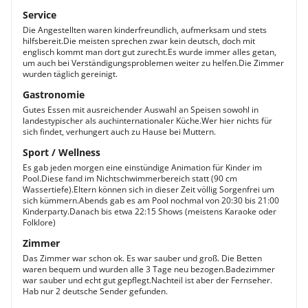
Service
Die Angestellten waren kinderfreundlich, aufmerksam und stets
hilfsbereit.Die meisten sprechen zwar kein deutsch, doch mit
englisch kommt man dort gut zurecht.Es wurde immer alles getan,
um auch bei Verständigungsproblemen weiter zu helfen.Die Zimmer
wurden täglich gereinigt.
Gastronomie
Gutes Essen mit ausreichender Auswahl an Speisen sowohl in
landestypischer als auchinternationaler Küche.Wer hier nichts für
sich findet, verhungert auch zu Hause bei Muttern.
Sport / Wellness
Es gab jeden morgen eine einstündige Animation für Kinder im
Pool.Diese fand im Nichtschwimmerbereich statt (90 cm
Wassertiefe).Eltern können sich in dieser Zeit völlig Sorgenfrei um
sich kümmern.Abends gab es am Pool nochmal von 20:30 bis 21:00
Kinderparty.Danach bis etwa 22:15 Shows (meistens Karaoke oder
Folklore)
Zimmer
Das Zimmer war schon ok. Es war sauber und groß. Die Betten
waren bequem und wurden alle 3 Tage neu bezogen.Badezimmer
war sauber und echt gut gepflegt.Nachteil ist aber der Fernseher.
Hab nur 2 deutsche Sender gefunden.