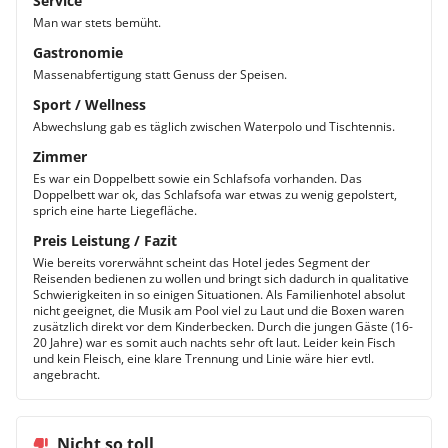
Service
Man war stets bemüht.
Gastronomie
Massenabfertigung statt Genuss der Speisen.
Sport / Wellness
Abwechslung gab es täglich zwischen Waterpolo und Tischtennis.
Zimmer
Es war ein Doppelbett sowie ein Schlafsofa vorhanden. Das
Doppelbett war ok, das Schlafsofa war etwas zu wenig gepolstert,
sprich eine harte Liegefläche.
Preis Leistung / Fazit
Wie bereits vorerwähnt scheint das Hotel jedes Segment der
Reisenden bedienen zu wollen und bringt sich dadurch in qualitative
Schwierigkeiten in so einigen Situationen. Als Familienhotel absolut
nicht geeignet, die Musik am Pool viel zu Laut und die Boxen waren
zusätzlich direkt vor dem Kinderbecken. Durch die jungen Gäste (16-
20 Jahre) war es somit auch nachts sehr oft laut. Leider kein Fisch
und kein Fleisch, eine klare Trennung und Linie wäre hier evtl.
angebracht.
Nicht so toll