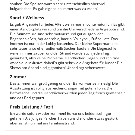
sauber. Die Speisen waren sehr unterschiedlich aber viel
bulgarisches. Es gab eigentlich immer was zu essen!
Sport / Wellness
Es gab Angebote für jedes Alter, wenn man möchte natürlich. Es gibt
einen Aerobicplatz wo rund um die Uhr verschiedene Angebote sind.
Die Animateure sind sehr motiviert und gut ausgebildet.
Bogenschießen, Aquaaerobic, boccia, Volleyball, Fußball etc. Das
Internet ist nur in der Lobby kostenlos. Der kleine Supermarkt ist
sehr teuer, also eher außerhalb Sachen kaufen. Die Liegestühle
waren immer sauber und der Strand wurde auch jeden Tag
gesäubert, also keine Probleme. Handtücher, Liegen und schirme
waren alle inklusive dabeiEs gibt sehr viele Angebote für Kinder.Die
Shows am Abend sind gigantisch! Unbedingt sehenswert!
Zimmer
Das Zimmer war groß genug und der Balkon war sehr riesig! Die
Ausstattung ist völlig ausreichend, sogar mit gutem Föhn. Die
Bettwäsche und die Handtücher wurden jeden Tag frisch gewechselt
und das Bad geputzt.
Preis Leistung / Fazit
ich würde sofort wieder kommen! Es hat uns beiden sehr gut
gefallen. Als junges Pärchen haben uns die Kinder etwas gestört,
aber es ist nun mal ein Familienstrand.