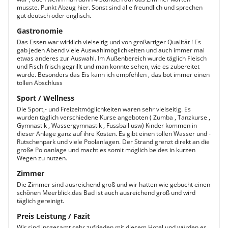
musste. Punkt Abzug hier. Sonst sind alle freundlich und sprechen
gut deutsch oder englisch.
Gastronomie
Das Essen war wirklich vielseitig und von großartiger Qualität ! Es
gab jeden Abend viele Auswahlmöglichkeiten und auch immer mal
etwas anderes zur Auswahl. Im Außenbereich wurde täglich Fleisch
und Fisch frisch gegrillt und man konnte sehen, wie es zubereitet
wurde. Besonders das Eis kann ich empfehlen , das bot immer einen
tollen Abschluss
Sport / Wellness
Die Sport,- und Freizeitmöglichkeiten waren sehr vielseitig. Es
wurden täglich verschiedene Kurse angeboten ( Zumba , Tanzkurse ,
Gymnastik , Wassergymnastik , Fussball usw) Kinder kommen in
dieser Anlage ganz auf ihre Kosten. Es gibt einen tollen Wasser und -
Rutschenpark und viele Poolanlagen. Der Strand grenzt direkt an die
große Poloanlage und macht es somit möglich beides in kurzen
Wegen zu nutzen.
Zimmer
Die Zimmer sind ausreichend groß und wir hatten wie gebucht einen
schönen Meerblick.das Bad ist auch ausreichend groß und wird
täglich gereinigt.
Preis Leistung / Fazit
Wir sind insgesamt sehr zufrieden mit diesem Hotel und würden es