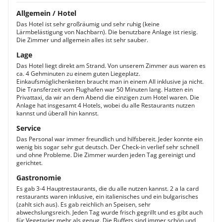
Allgemein / Hotel
Das Hotel ist sehr großräumig und sehr ruhig (keine
Lärmbelästigung von Nachbarn). Die benutzbare Anlage ist riesig.
Die Zimmer und allgemein alles ist sehr sauber.
Lage
Das Hotel liegt direkt am Strand. Von unserem Zimmer aus waren es
ca. 4 Gehminuten zu einem guten Liegeplatz.
Einkaufsmöglichenkeiten braucht man in einem All inklusive ja nicht.
Die Transferzeit vom Flughafen war 50 Minuten lang. Hatten ein
Privattaxi, da wir an dem Abend die einzigen zum Hotel waren. Die
Anlage hat insgesamt 4 Hotels, wobei du alle Restaurants nutzen
kannst und überall hin kannst.
Service
Das Personal war immer freundlich und hilfsbereit. Jeder konnte ein
wenig bis sogar sehr gut deutsch. Der Check-in verlief sehr schnell
und ohne Probleme. Die Zimmer wurden jeden Tag gereinigt und
gerichtet.
Gastronomie
Es gab 3-4 Hauptrestaurants, die du alle nutzen kannst. 2 a la card
restaurants waren inklusive, ein italienisches und ein bulgarisches
(zahlt sich aus). Es gab reichlich an Speisen, sehr
abwechslungsreich. Jeden Tag wurde frisch gegrillt und es gibt auch
für Vegetarier mehr als genug. Die Buffets sind immer schön und