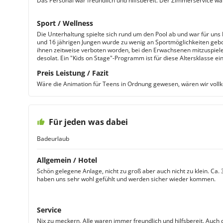
Das Personal war freundlich und hilfsbereit. Der Zimmerservice wa
Sport / Wellness
Die Unterhaltung spielte sich rund um den Pool ab und war für uns 
und 16 jährigen Jungen wurde zu wenig an Sportmöglichkeiten gebot
ihnen zeitweise verboten worden, bei den Erwachsenen mitzuspiele
desolat. Ein "Kids on Stage"-Programm ist für diese Altersklasse ein
Preis Leistung / Fazit
Wäre die Animation für Teens in Ordnung gewesen, wären wir vol
Für jeden was dabei
Badeurlaub
Allgemein / Hotel
Schön gelegene Anlage, nicht zu groß aber auch nicht zu klein. Ca.
haben uns sehr wohl gefühlt und werden sicher wieder kommen.
Service
Nix zu meckern, Alle waren immer freundlich und hilfsbereit. Auch 