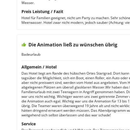
Wasser.
Preis Leistung / Fazit
Hotel für Familien geeignet, nicht um Party zu machen. Sehr sch
Meerwasser. Hotel zwar nicht modern, jedoch sauber (Achtung: vie
Die Animation ließ zu wünschen übrig
Badeurlaub
Allgemein / Hotel
Das Hotel liegt am Rande des hübschen Ortes Starigrad. Dort ka
tagsüber die Möglichkeit, sich ein Boot, einen Roller, ein Auto oder
aber nicht preiswert sind, werden vom Hotel aus angeboten. Vom Hot
abgelegenen Plätzen am überall glasklaren Wasser.Wir haben das H
Familienurlaub mit zwei Teenagern in Angriff genommen haben. D
war uns nicht wichtig. Wichtiger waren uns zwei getrennte Zimmer 
die Animation auch egal. Wichtig war uns die Animation für 13 bis 
übrig. Die Teamer waren überwiegend 19 Jahre alt und nicht wirklich
hätten dringend erneuert werden müssen. Das Abendprogramm war
weitgehend sich selbst überlassen und das war schade!
Service