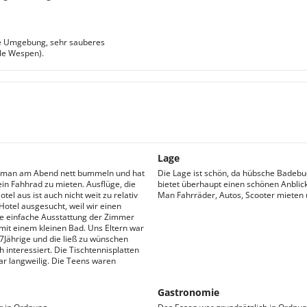
öne Umgebung, sehr sauberes
le Wespen).
Lage
nn man am Abend nett bummeln und hat
Die Lage ist schön, da hübsche Badebuc
 ein Fahhrad zu mieten. Ausflüge, die
bietet überhaupt einen schönen Anblic
el aus ist auch nicht weit zu relativ
Man Fahrräder, Autos, Scooter mieten 
otel ausgesucht, weil wir einen
ie einfache Ausstattung der Zimmer
mit einem kleinen Bad. Uns Eltern war
17Jährige und die ließ zu wünschen
 interessiert. Die Tischtennisplatten
 langweilig. Die Teens waren
Gastronomie