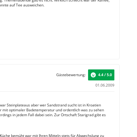
g. Themenabende gab es nicht. Wirklich schlecht war der Kaffee,
onnte auf Tee ausweichen.
Gästebewertung:
4.4 / 5.0
01.06.2009
ar Steinplateaus aber wer Sandstrand sucht ist in Kroatien
ser mit optimaler Badetemperatur und ordentlich was zu sehen
rdings in jedem Fall dabei sein. Zur Ortschaft Starigrad gibt es
Küche bemüht war mit Ihren Mitteln stets für Abwechslung zu