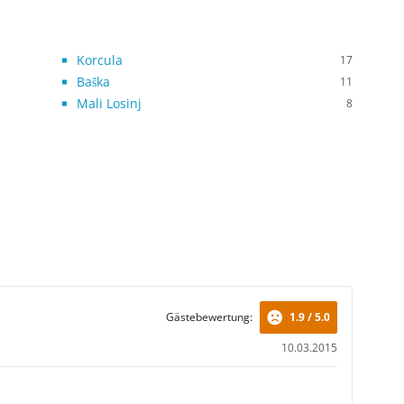
Korcula
17
Baška
11
Mali Losinj
8
Gästebewertung:
1.9 / 5.0
10.03.2015