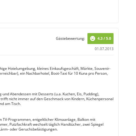
Gästebewertung:
4.3 / 5.0
01.07.2013
uhige Hotelumgebung, kleines Einkaufsgeschäft, Märkte, Souvenir-
rreichbar), ein Nachbarhotel, Boot-Taxi für 10 Kuna pro Person,
-und Abendessen mit Desserts (u.a. Kuchen, Eis, Pudding),
 trifft nicht immer auf den Geschmack von Kindern, Küchenpersonal
und am Tisch.
 TV-Programmen, entgeltlicher Klimaanlage, Balkon mit
mmer, Putzfachkraft wechselt täglich Handtücher, zwei Spiegel
 Lärm- oder Geruchsbelästigungen.