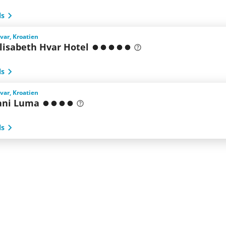
ls
Hvar, Kroatien
lisabeth Hvar Hotel
ls
Hvar, Kroatien
ani Luma
ls