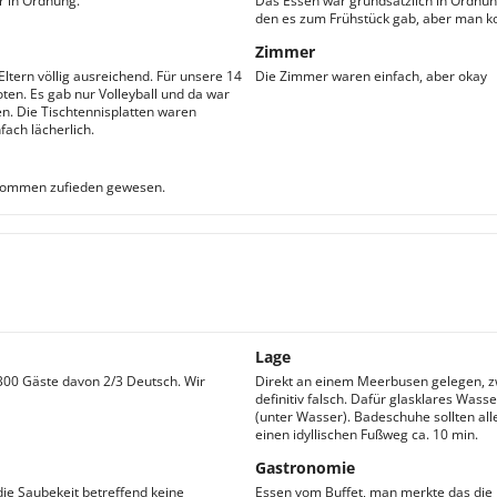
r in Ordnung.
Das Essen war grundsätzlich in Ordnun
den es zum Frühstück gab, aber man k
Zimmer
Eltern völlig ausreichend. Für unsere 14
Die Zimmer waren einfach, aber okay
en. Es gab nur Volleyball und da war
n. Die Tischtennisplatten waren
fach lächerlich.
lkommen zufieden gewesen.
Lage
 300 Gäste davon 2/3 Deutsch. Wir
Direkt an einem Meerbusen gelegen, zw
definitiv falsch. Dafür glasklares Was
(unter Wasser). Badeschuhe sollten alle
einen idyllischen Fußweg ca. 10 min.
Gastronomie
die Saubekeit betreffend keine
Essen vom Buffet, man merkte das die 