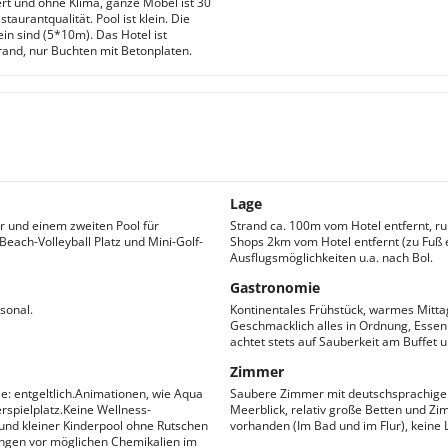
rt und ohne Klima, ganze Möbel ist 30
taurantqualität. Pool ist klein. Die
ein sind (5*10m). Das Hotel ist
trand, nur Buchten mit Betonplaten.
Lage
er und einem zweiten Pool für
Strand ca. 100m vom Hotel entfernt, r
each-Volleyball Platz und Mini-Golf-
Shops 2km vom Hotel entfernt (zu Fuß e
Ausflugsmöglichkeiten u.a. nach Bol.
Gastronomie
sonal.
Kontinentales Frühstück, warmes Mittag
Geschmacklich alles in Ordnung, Essen
achtet stets auf Sauberkeit am Buffet 
Zimmer
e: entgeltlich.Animationen, wie Aqua
Saubere Zimmer mit deutschsprachigen
erspielplatz.Keine Wellness-
Meerblick, relativ große Betten und Zi
und kleiner Kinderpool ohne Rutschen
vorhanden (Im Bad und im Flur), keine
ungen vor möglichen Chemikalien im