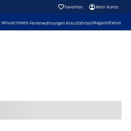
Favoriten
Mein Konto
t Minute
Hotels
Magazin
Extras
Ferienwohnungen
Kreuzfahrten