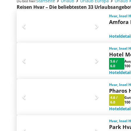
Startseite
Urlaub
Urlaub Europa
Urlaub 
Du bist hier:
Reisen Hvar – Die beliebtesten 33 Urlaubsangebo
Hvar, Insel 
Amfora 
Hoteldetai
Hvar, Insel 
Hotel M
5.6
/
Aus
6.0
100
Hoteldetai
Hvar, Insel 
Pharos H
4.6
/
Gut
6.0
100
Hoteldetai
Hvar, Insel 
Park Hv