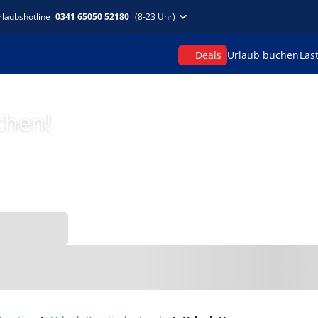
rlaubshotline
0341 65050 52180
(8-23 Uhr)
Deals
Urlaub buchen
Las
chen!