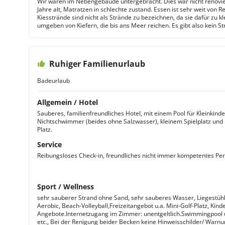
Wir waren im Nebengebäude untergebracht. Dies war nicht renovie
Jahre alt, Matratzen in schlechte zustand. Essen ist sehr weit von Res
Kiesstrände sind nicht als Strände zu bezeichnen, da sie dafür zu kl
umgeben von Kiefern, die bis ans Meer reichen. Es gibt also kein S
Ruhiger Familienurlaub
Badeurlaub
Allgemein / Hotel
Sauberes, familienfreundliches Hotel, mit einem Pool für Kleinkind
Nichtschwimmer (beides ohne Salzwasser), kleinem Spielplatz und B
Platz.
Service
Reibungsloses Check-in, freundliches nicht immer kompetentes Per
Sport / Wellness
sehr sauberer Strand ohne Sand, sehr sauberes Wasser, Liegestühl
Aerobic, Beach-Volleyball,Freizeitangebot u.a. Mini-Golf-Platz, Kind
Angebote.Internetzugang im Zimmer: unentgeltlich.Swimmingpool 
etc., Bei der Renigung beider Becken keine Hinweisschilder/ Warn