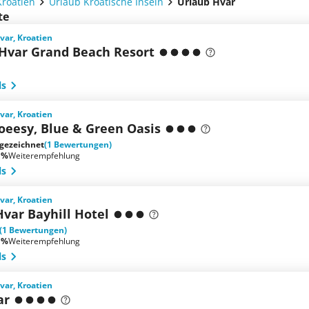
Kroatien
Urlaub Kroatische Inseln
Urlaub Hvar
te
Hvar, Kroatien
Hvar Grand Beach Resort
ls
Hvar, Kroatien
oeesy, Blue & Green Oasis
gezeichnet
(1 Bewertungen)
 %
Weiterempfehlung
ls
Hvar, Kroatien
var Bayhill Hotel
(1 Bewertungen)
 %
Weiterempfehlung
ls
Hvar, Kroatien
ar