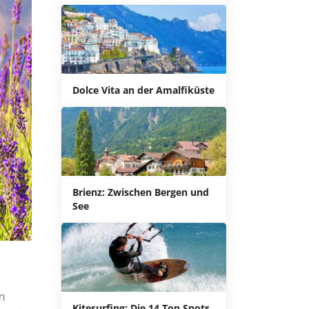
Dolce Vita an der Amalfiküste
Brienz: Zwischen Bergen und
See
n
Kitesurfing: Die 14 Top Spots