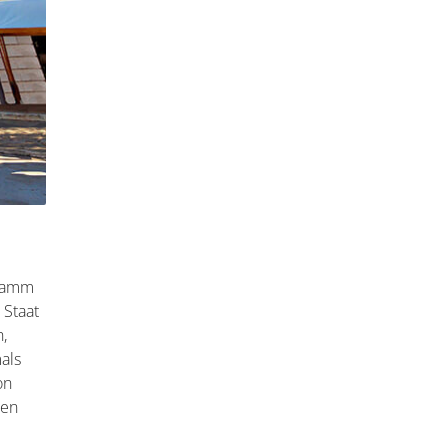
Stamm
 Staat
h,
als
on
nen