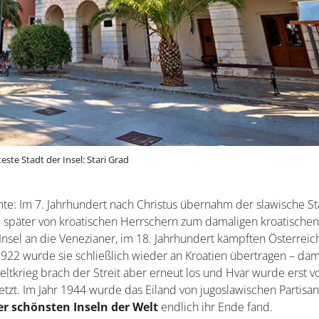
teste Stadt der Insel: Stari Grad
hte: Im 7. Jahrhundert nach Christus übernahm der slawische 
re später von kroatischen Herrschern zum damaligen kroatischen
Insel an die Venezianer, im 18. Jahrhundert kämpften Österreic
1922 wurde sie schließlich wieder an Kroatien übertragen – dam
ltkrieg brach der Streit aber erneut los und Hvar wurde erst v
etzt. Im Jahr 1944 wurde das Eiland von jugoslawischen Partisa
r schönsten Inseln der Welt
endlich ihr Ende fand.