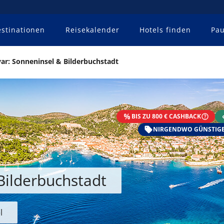
stinationen
Reisekalender
Hotels finden
Pau
ar: Sonneninsel & Bilderbuchstadt
BIS ZU 800 € CASHBACK
NIRGENDWO GÜNSTIGE
Bilderbuchstadt
l