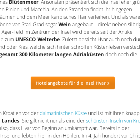
enes
Blütenmeer
. Ansonsten präsentiert sich die Insel eher gr
n Pinien und Macchia. An den Stränden findet ihr hingegen
umen und dem Meer karibisches Flair verleihen. Und als wär
Ebene von Stari Grad sogar
Wein
angebaut – direkt neben silbri
Ager-Feld im Zentrum der Insel wird bereits seit der Antike
ile zum
UNESCO-Welterbe
. Zuletzt besticht Hvar auch noch du
d oder Kies, welche sich hinter schroffen Küstenfelsen verstec
sgesamt 300 Kilometer langen Adriaküsten
doch noch die
Hotelangebote für die Insel Hvar
n Kroatien vor der
dalmatinischen Küste
und ist mit ihren knap
s Landes
. Sie gilt nicht nur als eine der
schönsten Inseln von Kr
lso, dass Hvar von Beginn an umkämpft war. Bereits in der
 Insel und lebten hier in den Höhlen. Im 4. Jahrhundert vor Chri