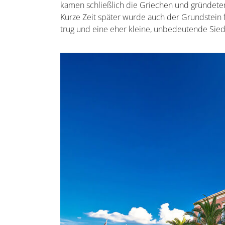
kamen schließlich die Griechen und gründeten
Kurze Zeit später wurde auch der Grundstein
trug und eine eher kleine, unbedeutende Sied