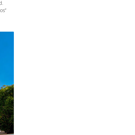
d.
os“