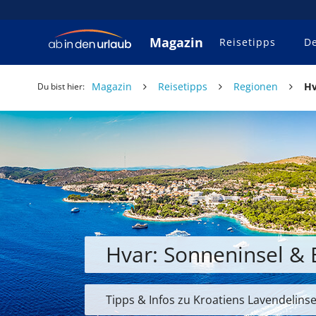
Magazin
Reisetipps
De
Magazin
Reisetipps
Regionen
Hv
Du bist hier:
Hvar: Sonneninsel & 
Tipps & Infos zu Kroatiens Lavendelinse