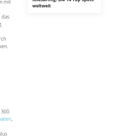
ün mit
weltweit
e das
g
rch
ken.
p 300
oatien
,
stus