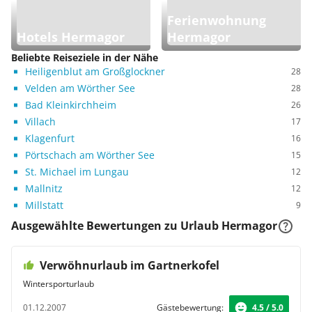
Ferienwohnung
Hotels Hermagor
Hermagor
Beliebte Reiseziele in der Nähe
Heiligenblut am Großglockner
28
Velden am Wörther See
28
Bad Kleinkirchheim
26
Villach
17
Klagenfurt
16
Pörtschach am Wörther See
15
St. Michael im Lungau
12
Mallnitz
12
Millstatt
9
Ausgewählte Bewertungen zu Urlaub Hermagor
Verwöhnurlaub im Gartnerkofel
Wintersporturlaub
01.12.2007
Gästebewertung:
4.5 / 5.0