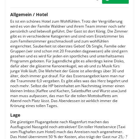
Allgemein / Hotel
Es ist ein schönes Hotel zum Wohlfühlen. Trotz der Vergrößerung
wird es von der Familie Waldner und ihrem Team immer noch sehr
persönlich und liebevoll geführt. Der Gast ist dort König. Die Zimmer
gibt es in verschiedene Katogerien und sind vom Einzelzimmer bis
zum Familienzimmer geschmackvoll und zum wohlfühlen
eingerichtet. Sauberkeit ist oberstes Gebot! Ob Single, Familie oder
Gruppen (wir sind schon mit 20 Freunden dagewesen) alle sind gern
gesehen und es wird für jeden ein sportliches und unterhaltsames
Programm geboten. Für Jugendliche gibt es allerdings keine Disko,
dafür aber die gläserne Kanonenkugel, wo ab und zu Musik fürs
junge Volk läuft. Die Mehrheit der Gäste ist allerdings über 30 und
älter, doch immer gut drauf. Für das Essensangebot kann man nur
die Traumnote 6,0 vergeben. Es gibt alles was das Herz begehrt und
noch mehr. Selbst die HP beinnhaltet am Nachmittag immer einen
kleinen Imbiss (Kaffee und Kuchen, Salattbuffet und Wurst usw.)und
man muss aufpassen, das man für die tollen Mottobuffetts am
Abend noch Platz lässt. Das Abendessen ist wirklich immer die
Krönung eines tollen Tages.
Lage
Die günstigen Flugangebote nach Klagenfurt machen das
Ausflugsziel Nassgeld noch attraktiver! Ein toller Hotelservice (Taxi
vom Flughafen zum Hotel) mach das Anreisen noch angenehmer.
Das Hotel übernimmt 50 % der Kosten, also trägt der Gast nur 25,- ?