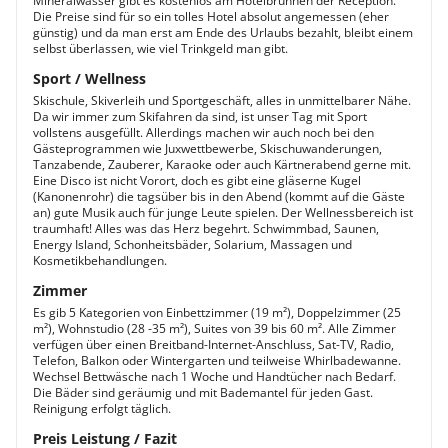
Mineralwasser gibt es kostenlos am Hotelbrunnen der Reception.
Die Preise sind für so ein tolles Hotel absolut angemessen (eher
günstig) und da man erst am Ende des Urlaubs bezahlt, bleibt einem
selbst überlassen, wie viel Trinkgeld man gibt.
Sport / Wellness
Skischule, Skiverleih und Sportgeschäft, alles in unmittelbarer Nähe.
Da wir immer zum Skifahren da sind, ist unser Tag mit Sport
vollstens ausgefüllt. Allerdings machen wir auch noch bei den
Gästeprogrammen wie Juxwettbewerbe, Skischuwanderungen,
Tanzabende, Zauberer, Karaoke oder auch Kärtnerabend gerne mit.
Eine Disco ist nicht Vorort, doch es gibt eine gläserne Kugel
(Kanonenrohr) die tagsüber bis in den Abend (kommt auf die Gäste
an) gute Musik auch für junge Leute spielen. Der Wellnessbereich ist
traumhaft! Alles was das Herz begehrt. Schwimmbad, Saunen,
Energy Island, Schonheitsbäder, Solarium, Massagen und
Kosmetikbehandlungen.
Zimmer
Es gib 5 Kategorien von Einbettzimmer (19 m²), Doppelzimmer (25
m²), Wohnstudio (28 -35 m²), Suites von 39 bis 60 m². Alle Zimmer
verfügen über einen Breitband-Internet-Anschluss, Sat-TV, Radio,
Telefon, Balkon oder Wintergarten und teilweise Whirlbadewanne.
Wechsel Bettwäsche nach 1 Woche und Handtücher nach Bedarf.
Die Bäder sind geräumig und mit Bademantel für jeden Gast.
Reinigung erfolgt täglich.
Preis Leistung / Fazit