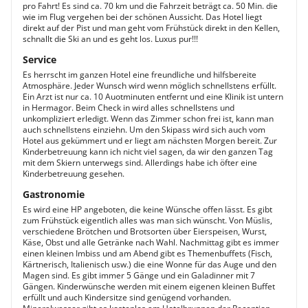
pro Fahrt! Es sind ca. 70 km und die Fahrzeit beträgt ca. 50 Min. die
wie im Flug vergehen bei der schönen Aussicht. Das Hotel liegt
direkt auf der Pist und man geht vom Frühstück direkt in den Kellen,
schnallt die Ski an und es geht los. Luxus pur!!!
Service
Es herrscht im ganzen Hotel eine freundliche und hilfsbereite
Atmosphäre. Jeder Wunsch wird wenn möglich schnellstens erfüllt.
Ein Arzt ist nur ca. 10 Auotminuten entfernt und eine Klinik ist untern
in Hermagor. Beim Check in wird alles schnellstens und
unkompliziert erledigt. Wenn das Zimmer schon frei ist, kann man
auch schnellstens einziehn. Um den Skipass wird sich auch vom
Hotel aus gekümmert und er liegt am nächsten Morgen bereit. Zur
Kinderbetreuung kann ich nicht viel sagen, da wir den ganzen Tag
mit dem Skiern unterwegs sind. Allerdings habe ich öfter eine
Kinderbetreuung gesehen.
Gastronomie
Es wird eine HP angeboten, die keine Wünsche offen lässt. Es gibt
zum Frühstück eigentlich alles was man sich wünscht. Von Müslis,
verschiedene Brötchen und Brotsorten über Eierspeisen, Wurst,
Käse, Obst und alle Getränke nach Wahl. Nachmittag gibt es immer
einen kleinen Imbiss und am Abend gibt es Themenbuffets (Fisch,
Kärtnerisch, Italienisch usw.) die eine Wonne für das Auge und den
Magen sind. Es gibt immer 5 Gänge und ein Galadinner mit 7
Gängen. Kinderwünsche werden mit einem eigenen kleinen Buffet
erfüllt und auch Kindersitze sind genügend vorhanden.