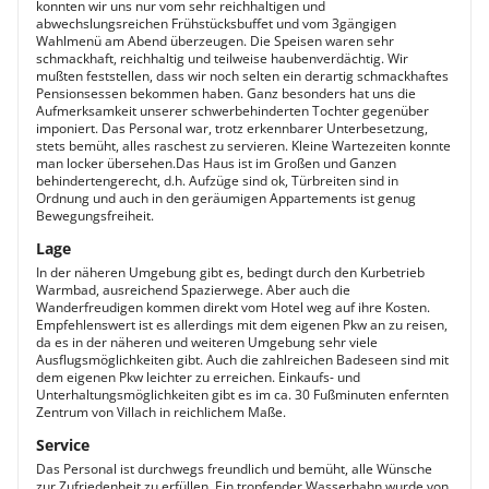
konnten wir uns nur vom sehr reichhaltigen und
abwechslungsreichen Frühstücksbuffet und vom 3gängigen
Wahlmenü am Abend überzeugen. Die Speisen waren sehr
schmackhaft, reichhaltig und teilweise haubenverdächtig. Wir
mußten feststellen, dass wir noch selten ein derartig schmackhaftes
Pensionsessen bekommen haben. Ganz besonders hat uns die
Aufmerksamkeit unserer schwerbehinderten Tochter gegenüber
imponiert. Das Personal war, trotz erkennbarer Unterbesetzung,
stets bemüht, alles raschest zu servieren. Kleine Wartezeiten konnte
man locker übersehen.Das Haus ist im Großen und Ganzen
behindertengerecht, d.h. Aufzüge sind ok, Türbreiten sind in
Ordnung und auch in den geräumigen Appartements ist genug
Bewegungsfreiheit.
Lage
In der näheren Umgebung gibt es, bedingt durch den Kurbetrieb
Warmbad, ausreichend Spazierwege. Aber auch die
Wanderfreudigen kommen direkt vom Hotel weg auf ihre Kosten.
Empfehlenswert ist es allerdings mit dem eigenen Pkw an zu reisen,
da es in der näheren und weiteren Umgebung sehr viele
Ausflugsmöglichkeiten gibt. Auch die zahlreichen Badeseen sind mit
dem eigenen Pkw leichter zu erreichen. Einkaufs- und
Unterhaltungsmöglichkeiten gibt es im ca. 30 Fußminuten enfernten
Zentrum von Villach in reichlichem Maße.
Service
Das Personal ist durchwegs freundlich und bemüht, alle Wünsche
zur Zufriedenheit zu erfüllen. Ein tropfender Wasserhahn wurde von