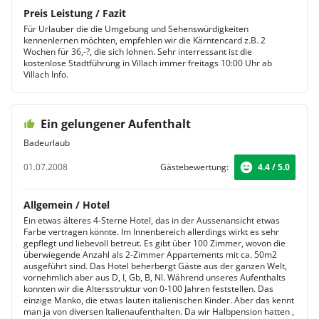
Preis Leistung / Fazit
Für Urlauber die die Umgebung und Sehenswürdigkeiten
kennenlernen möchten, empfehlen wir die Kärntencard z.B. 2
Wochen für 36,-?, die sich lohnen. Sehr interressant ist die
kostenlose Stadtführung in Villach immer freitags 10:00 Uhr ab
Villach Info.
Ein gelungener Aufenthalt
Badeurlaub
01.07.2008
Gästebewertung:
4.4 / 5.0
Allgemein / Hotel
Ein etwas älteres 4-Sterne Hotel, das in der Aussenansicht etwas
Farbe vertragen könnte. Im Innenbereich allerdings wirkt es sehr
gepflegt und liebevoll betreut. Es gibt über 100 Zimmer, wovon die
überwiegende Anzahl als 2-Zimmer Appartements mit ca. 50m2
ausgeführt sind. Das Hotel beherbergt Gäste aus der ganzen Welt,
vornehmlich aber aus D, I, Gb, B, Nl. Während unseres Aufenthalts
konnten wir die Altersstruktur von 0-100 Jahren feststellen. Das
einzige Manko, die etwas lauten italienischen Kinder. Aber das kennt
man ja von diversen Italienaufenthalten. Da wir Halbpension hatten ,