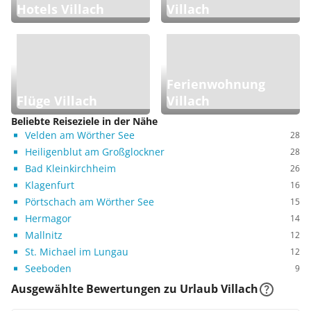
Hotels Villach
Villach
Ferienwohnung
Flüge Villach
Villach
Beliebte Reiseziele in der Nähe
Velden am Wörther See
28
Heiligenblut am Großglockner
28
Bad Kleinkirchheim
26
Klagenfurt
16
Pörtschach am Wörther See
15
Hermagor
14
Mallnitz
12
St. Michael im Lungau
12
Seeboden
9
Ausgewählte Bewertungen zu Urlaub Villach