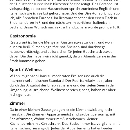
der Haustechnik innerhalb kürzester Zeit beseitigt. Das Personal ist
vielsprachig, selbst der Hausmeister spricht zumindest Englisch und
Italienisch wie ich selbst gehört habe. Und der Direktor spricht glaub
ich, alle Sprachen Europas. Im Restaurant hat er den einen Tisch in
E, den anderen in F, und den nächsten im perfekten Italienisch
bedient. Unser Wunsch nach extra Handtüchern wurde promt erfüllt.
Gastronomie
Restaurant ist für die Menge an Gästen etwas zu klein, und wohl
auch zu heiß. Klimaanlage täte not. Speisen sind durchwegs
haubenverdächtig, und es ist sicher für jeden Geschmack etwas
dabei. Die Bar haben wir nicht genutzt, da wir Abends gerne in der
Stadt bummeln gehen.
Sport / Wellness
W-Lan im ganzen Haus zu moderaten Preisen und auch die
Internetinsel sind schon Standard. Der Pool ist relativ klein, aber
durch das Angebot der Erlebnistherme und der vielen Seen in der
Umgebung, ausreichend. Wellnessbereich gibt es, haben wir aber
nicht genutzt.
Zimmer
Da in einer kleinen Gasse gelegen ist die Lärmentwicklung nicht
messbar. Die Zimmer (Appartements) sind sauber, geräumig, mit
Schlafzimmer, Wohnzimmer mit Ausziehcouch, kleiner
Küchenbereich mit Kühlschrank. Das Badezimmer ist, verglichen mit
italienischen, riesengroß. Jedes der Appartements hat entweder