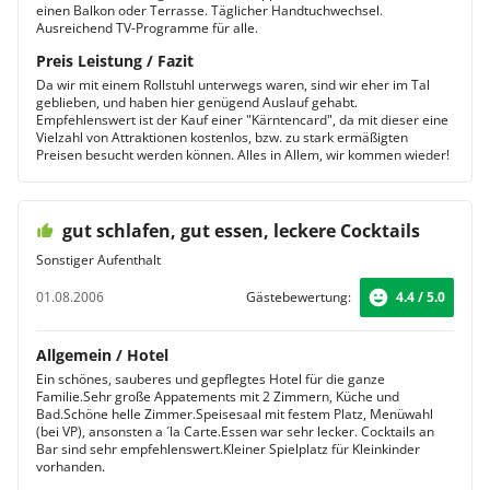
einen Balkon oder Terrasse. Täglicher Handtuchwechsel.
Ausreichend TV-Programme für alle.
Preis Leistung / Fazit
Da wir mit einem Rollstuhl unterwegs waren, sind wir eher im Tal
geblieben, und haben hier genügend Auslauf gehabt.
Empfehlenswert ist der Kauf einer "Kärntencard", da mit dieser eine
Vielzahl von Attraktionen kostenlos, bzw. zu stark ermäßigten
Preisen besucht werden können. Alles in Allem, wir kommen wieder!
gut schlafen, gut essen, leckere Cocktails
Sonstiger Aufenthalt
01.08.2006
Gästebewertung:
4.4 / 5.0
Allgemein / Hotel
Ein schönes, sauberes und gepflegtes Hotel für die ganze
Familie.Sehr große Appatements mit 2 Zimmern, Küche und
Bad.Schöne helle Zimmer.Speisesaal mit festem Platz, Menüwahl
(bei VP), ansonsten a ´la Carte.Essen war sehr lecker. Cocktails an
Bar sind sehr empfehlenswert.Kleiner Spielplatz für Kleinkinder
vorhanden.