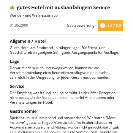
gutes Hotel mit ausbaufähigem Service
Wander- und Wellnessurlaub
01.05.2009
Gästebewertung:
3.7 / 5.0
Allgemein / Hotel
Gutes Hotel am Stadtrand, in ruhiger Lage. Für Privat- und
Geschäftsreisen geeignet.Sehr guter Ausgangspunkt für Ausflüge.
Lage
Da wir mit dem Auto unterwegs waren, können wir die
Verkehrsanbindung nicht beurteilen.Ausflugsziele sind sehr
zahlreich in der Umgebung für jeden Geschmack vorhanden.
Service
Der Empfang war freundlich und bemüht. Leider öfter Rezeption
nicht besetzt.In der Vorsaison leider keinerlei Animationen oder
Veranstaltungen im Hotel.
Gastronomie
Speiseraum ist ausreichend und ansprechend. Wir hatten "More
Inclusive" gebucht. Es gab Frühstücksbuffet in überschaubarer
Auswahl,aber ausreichend.Mittags wurde nicht gekocht, dafür gab
es auf Wunsch ein Lunchpaket ( belegte Semmel,Müsliriegel,Obst