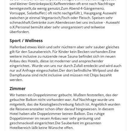
und kleiner Getränkepack).Kaffeetrinken oft erst nach Nachfrage
bereitgestellt,da wenig genutzt.Zum Abend 4-Gängemenü.
Vorsuppe, Salatbuffet ( oft nicht nachgefüllt ), Hauptgang Auswahl
zwischen je einmal Vegetarisch,Fisch oder Fleisch. Speisen sehr
schmackhaft.Getränke zum Abendessen bei uns inclusive - Auswahl
o.K.Personal bemüht aber sehr unorganisiert und teilweise
überfordert.
Sport / Wellness
Hallenbad etwas klein und sehr nüchtern aber sehr sauber gleiches
gilt für den Saunabereich. Für Kinder kein Becken vorhanden.Eine
weitere inclusive zu nutzende neue Sauna befindet sich im neuen
Anbau des Hotels, diese ist moderner und ansprechender
eingerichtet.. Wurde von uns nur durch Zufall entdeckt und wird auch
nur auf Anfrage eingeschaltet.Der dort befindliche Wirlpool und die
Dampfsauna sind nicht inclusive und müssen mit Chips bezahlt
werden.
Zimmer
Wir hatten ein Doppelzimmer gebucht. Mußten feststellen, das der
gebuchte Balkon nicht vorhanden war. Auf Nachfrage wurde uns
mitgeteilt, das die Katalogbeschreibung falsch ist. Angeblich wurden
die Reiseveranstalter schon öfter darauf hingewiesen. In diesem
Hotel haben alle Doppelzimmer keinen Balkon. Das ruhige
Doppelzimmer im neuen Anbau war sehr geräumig und
geschmackvoll eingerichtet.Die Sauberkeit im gesamten
Hotelbereich läßt keine Wünsche offen.