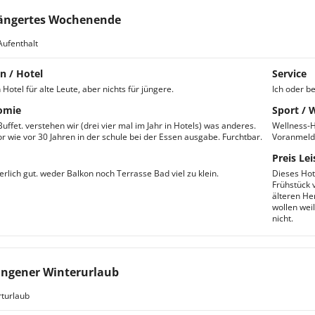
ängertes Wochenende
Aufenthalt
n / Hotel
Service
n Hotel für alte Leute, aber nichts für jüngere.
Ich oder b
omie
Sport / 
Buffet. verstehen wir (drei vier mal im Jahr in Hotels) was anderes.
Wellness-H
r wie vor 30 Jahren in der schule bei der Essen ausgabe. Furchtbar.
Voranmeldu
Preis Lei
erlich gut. weder Balkon noch Terrasse Bad viel zu klein.
Dieses Hot
Frühstück 
älteren He
wollen wei
nicht.
ngener Winterurlaub
turlaub