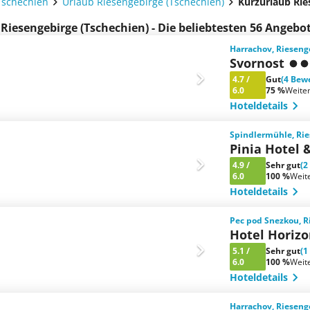
Tschechien
Urlaub Riesengebirge (Tschechien)
Kurzurlaub Rie
 Riesengebirge (Tschechien) - Die beliebtesten 56 Angebo
Harrachov, Rieseng
Svornost
4.7
/
Gut
(4 Bew
6.0
75 %
Weite
Hoteldetails
Spindlermühle, Rie
Pinia Hotel 
4.9
/
Sehr gut
(2
6.0
100 %
Weit
Hoteldetails
Pec pod Snezkou, R
Hotel Horizo
5.1
/
Sehr gut
(1
6.0
100 %
Weit
Hoteldetails
Harrachov, Rieseng