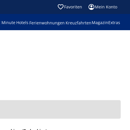
Favoriten
Mein Konto
t Minute
Hotels
Magazin
Extras
Ferienwohnungen
Kreuzfahrten