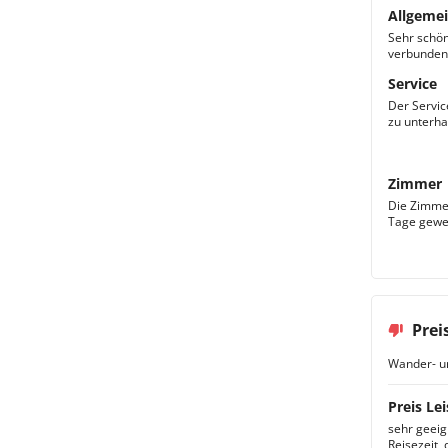
Allgemei
Sehr schön
verbunden 
Service
Der Servic
zu unterha
Zimmer
Die Zimmer
Tage gewec
Prei
Wander- u
Preis Lei
sehr geeig
Reisezeit,