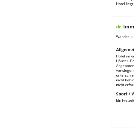
Hotel lieg
Imme
Wander- u
Allgemei
Hotel im or
Häuser. Be
Angeboten
vorwiegend
unterschie
nicht behi
nicht erfor
Sport / 
Ein Freizei