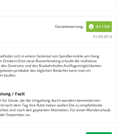
Gästebewertung:
4.1 / 5.0
01.09.2013
befindet sich in einem Seitental von Spindlermühle am Hang
m Ortskern.Eine neue Busverbindung erlaubt die mühelose
 des Zentrums und des Busbahnhofes.Ausflugsmöglichkeiten
eboten.produkte des täglichen Bedarfes kann man im
m kaufen.
stung / Fazit
l für Gäste, die die Umgebung durch wandern kennenlernen
d nach dem Tag ihre Ruhe haben wollen.Die zu empfehlende
richtet sich nach den geplanten Aktivitäten. Für einen Wanderurlaub
h der September an.