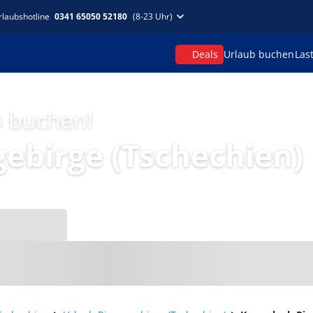
rlaubshotline
0341 65050 52180
(8-23 Uhr)
Deals
Urlaub buchen
Las
p buchen!
ebirge (Tschechien)