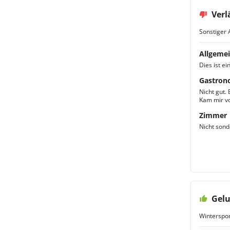
Verl
Sonstiger 
Allgemei
Dies ist ei
Gastron
Nicht gut. 
Kam mir vo
Zimmer
Nicht sond
Gelu
Winterspor