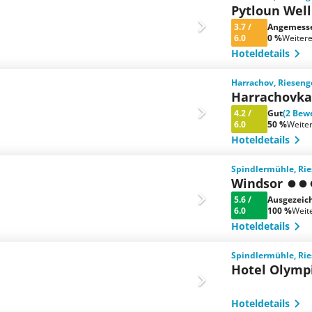
Pytloun Wel
3.7
/
Angemess
6.0
0 %
Weiter
Hoteldetails
Harrachov, Rieseng
Harrachovka
4.2
/
Gut
(2 Bew
6.0
50 %
Weite
Hoteldetails
Spindlermühle, Rie
Windsor
5.6
/
Ausgezeic
6.0
100 %
Weit
Hoteldetails
Spindlermühle, Rie
Hotel Olymp
Hoteldetails