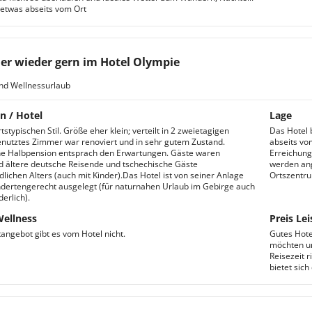
t etwas abseits vom Ort
r wieder gern im Hotel Olympie
nd Wellnessurlaub
n / Hotel
Lage
tstypischen Stil. Größe eher klein; verteilt in 2 zweietagigen
Das Hotel 
nutztes Zimmer war renoviert und in sehr gutem Zustand.
abseits vo
e Halbpension entsprach den Erwartungen. Gäste waren
Erreichung
 ältere deutsche Reisende und tschechische Gäste
werden ang
dlichen Alters (auch mit Kinder).Das Hotel ist von seiner Anlage
Ortszentru
ndertengerecht ausgelegt (für naturnahen Urlaub im Gebirge auch
derlich).
Wellness
Preis Lei
tangebot gibt es vom Hotel nicht.
Gutes Hote
möchten un
Reisezeit 
bietet sic