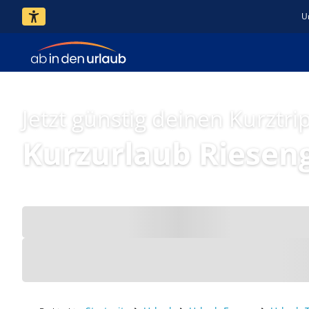
U
Jetzt günstig deinen Kurztri
Kurzurlaub Rieseng