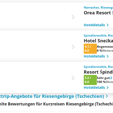
Harrachov, Rieseng
Orea Resort 
Hoteldetails
Spindlermühle, Rie
Hotel Snežk
4.1
/
Angemess
6.0
0 %
Weiter
Hoteldetails
Spindlermühle, Rie
Resort Špind
5.2
/
Sehr gut
(2
6.0
100 %
Weit
Hoteldetails
ztrip-Angebote für Riesengebirge (Tschechien)
te Bewertungen für Kurzreisen Riesengebirge (Tschech