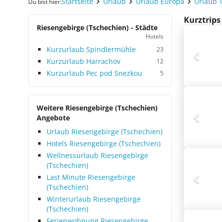
Startseite
Urlaub
Urlaub Europa
Urlaub 
Du bist hier:
Kurztrips
Riesengebirge (Tschechien) - Städte
Hotels
Kurzurlaub Spindlermühle
23
Kurzurlaub Harrachov
12
Kurzurlaub Pec pod Snezkou
5
Weitere Riesengebirge (Tschechien)
Angebote
Urlaub Riesengebirge (Tschechien)
Hotels Riesengebirge (Tschechien)
Wellnessurlaub Riesengebirge
(Tschechien)
Last Minute Riesengebirge
(Tschechien)
Winterurlaub Riesengebirge
(Tschechien)
Ferienwohnung Riesengebirge