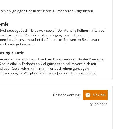
 Vrchlabi gelegen und in der Nähe zu mehreren Skigebieten.
omie
 Frühstück gebucht. Dies war soweit i.O. Manche Kellner hatten bei
nsturm so ihre Probleme. Abends gingen wir dann in
nen Lokalen essen wobei die à-la-carte-Speisen im Restaurant
auch sehr gut waren.
stung / Fazit
 einen wunderschönen Urlaub im Hotel Gendorf. Da die Preise für
 Skiausleihe in Tschechien viel günstiger sind im vergleich mit
d oder Österreich, kann man hier auch einen günstigen
ub verbringen. Wir planen nächstes Jahr wieder zu kommen.
Gästebewertung:
3.2 / 5.0
01.09.2013