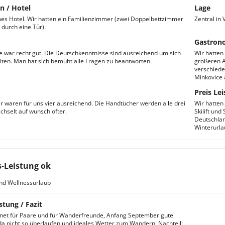
n / Hotel
Lage
es Hotel. Wir hatten ein Familienzimmer (zwei Doppelbettzimmer
Zentral in
durch eine Tür).
Gastron
e war recht gut. Die Deutschkenntnisse sind ausreichend um sich
Wir hatten
lten. Man hat sich bemüht alle Fragen zu beantworten.
größeren A
verschiede
Minkovice 
Preis Lei
 waren für uns vier ausreichend. Die Handtücher werden alle drei
Wir hatten
hselt auf wunsch öfter.
Skilift und
Deutschlan
Winterurla
s-Leistung ok
nd Wellnessurlaub
stung / Fazit
net für Paare und für Wanderfreunde, Anfang September gute
 da nicht so überlaufen und ideales Wetter zum Wandern, Nachteil: