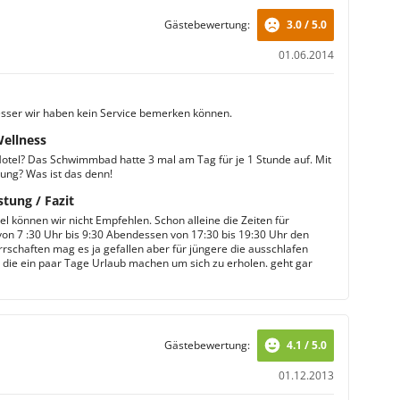
Gästebewertung:
3.0 / 5.0
01.06.2014
esser wir haben kein Service bemerken können.
Wellness
otel? Das Schwimmbad hatte 3 mal am Tag für je 1 Stunde auf. Mit
ng? Was ist das denn!
stung / Fazit
el können wir nicht Empfehlen. Schon alleine die Zeiten für
von 7 :30 Uhr bis 9:30 Abendessen von 17:30 bis 19:30 Uhr den
rrschaften mag es ja gefallen aber für jüngere die ausschlafen
l die ein paar Tage Urlaub machen um sich zu erholen. geht gar
Gästebewertung:
4.1 / 5.0
01.12.2013