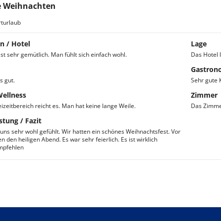
e Weihnachten
turlaub
n / Hotel
Lage
st sehr gemütlich. Man fühlt sich einfach wohl.
Das Hotel l
Gastron
s gut.
Sehr gute K
Wellness
Zimmer
izeitbereich reicht es. Man hat keine lange Weile.
Das Zimmer
stung / Fazit
uns sehr wohl gefühlt. Wir hatten ein schönes Weihnachtsfest. Vor
n den heiligen Abend. Es war sehr feierlich. Es ist wirklich
mpfehlen