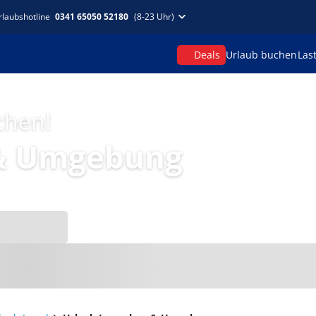
rlaubshotline
0341 65050 52180
(8-23 Uhr)
Deals
Urlaub buchen
Las
chen!
 & Umgebung