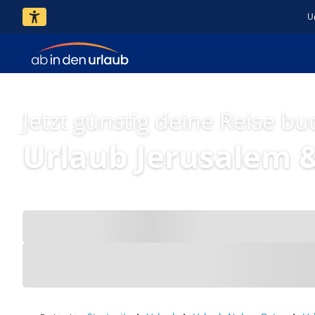
U
Jetzt günstig deine Reise bu
Urlaub Jerusalem