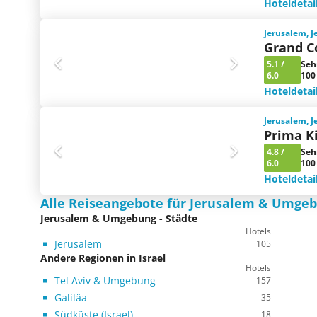
Hoteldetai
Jerusalem, 
Grand C
5.1
/
Seh
6.0
100
Hoteldetai
Jerusalem, 
Prima K
4.8
/
Seh
6.0
100
Hoteldetai
Alle Reiseangebote für Jerusalem & Umge
Jerusalem & Umgebung - Städte
Hotels
Jerusalem
105
Andere Regionen in Israel
Hotels
Tel Aviv & Umgebung
157
Galiläa
35
Südküste (Israel)
18