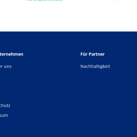
nternehmen
Für Partner
er uns
Nachhaltigkeit
chutz
ssum