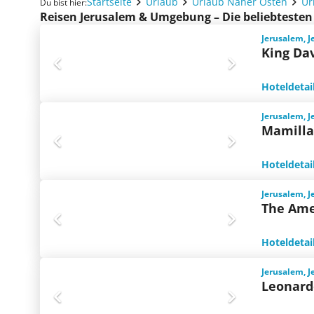
Startseite
Urlaub
Urlaub Naher Osten
Ur
Du bist hier:
Reisen Jerusalem & Umgebung – Die beliebteste
Jerusalem, 
King Da
Hoteldetai
Jerusalem, 
Mamilla
Hoteldetai
Jerusalem, 
The Ame
Hoteldetai
Jerusalem, 
Leonard