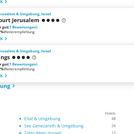
ls
Jerusalem & Umgebung, Israel
ourt Jerusalem
r gut
(1 Bewertungen)
 %
Weiterempfehlung
ls
Jerusalem & Umgebung, Israel
ings
r gut
(1 Bewertungen)
 %
Weiterempfehlung
ls
bung
Hotels
Eilat & Umgebung
48
See Genezareth & Umgebung
26
Totes Meer (Israel)
17