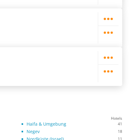
Hotels
Haifa & Umgebung
41
Negev
18
Nordküste (Israel)
11