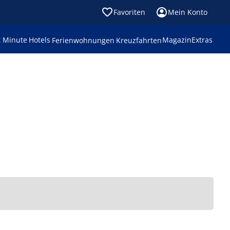
Favoriten
Mein Konto
t Minute
Hotels
Magazin
Extras
Ferienwohnungen
Kreuzfahrten