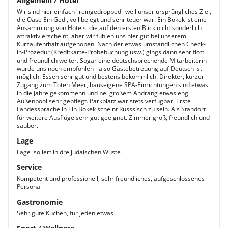
Allgemein / Hotel
Wir sind hier einfach "reingedropped" weil unser ursprüngliches Ziel,
die Oase Ein Gedi, voll belegt und sehr teuer war. Ein Bokek ist eine
Ansammlung von Hotels, die auf den ersten Blick nicht sonderlich
attraktiv erscheint, aber wir fühlen uns hier gut bei unserem
Kurzaufenthalt aufgehoben. Nach der etwas umständlichen Check-
in-Prozedur (Kreditkarte-Probebuchung usw.) gings dann sehr flott
und freundlich weiter. Sogar eine deutschsprechende Mitarbeiterin
wurde uns noch empfohlen - also Gästebetreuung auf Deutsch ist
möglich. Essen sehr gut und bestens bekömmlich. Direkter, kurzer
Zugang zum Toten Meer, hauseigene SPA-Einrichtungen sind etwas
in die Jahre gekommenn und bei großem Andrang etwas eng.
Außenpool sehr gepflegt. Parkplatz war stets verfügbar. Erste
Landessprache in Ein Bokek scheint Russsisch zu sein. Als Standort
für weitere Ausflüge sehr gut geeignet. Zimmer groß, freundlich und
sauber.
Lage
Lage isoliert in dre judäischen Wüste
Service
Kompetent und professionell, sehr freundliches, aufgeschlossenes
Personal
Gastronomie
Sehr gute Küchen, für jeden etwas