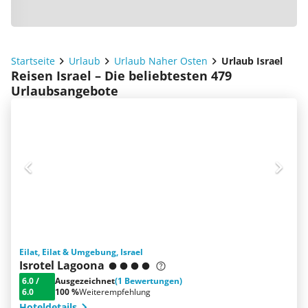
Startseite
Urlaub
Urlaub Naher Osten
Urlaub Israel
Reisen Israel – Die beliebtesten 479
Urlaubsangebote
Eilat, Eilat & Umgebung, Israel
Isrotel Lagoona
6.0
/
Ausgezeichnet
(1 Bewertungen)
6.0
100 %
Weiterempfehlung
Hoteldetails