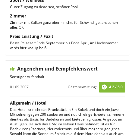
Sport / Wellness
Guter Zugang zu dead sea, schöner Pool
Zimmer
Zimmer mit Balkon ganz oben - nichts für Schwindlige, ansosnen
alles OK
Preis Leistung / Fazit
Beste Reisezeit Ende September bis Ende April, im Hochsommer
wirds hier knallig heiß
Angenehm und Eempfehlenswert
Sonstiger Aufenthalt
01.09.2007
Gästebewertung:
4.2 / 5.0
Allgemein / Hotel
Das Hotel ist nicht das Prunkstück in Ein Bokek und doch ein Juwel.
Mit seinen gegen 200 sauberen und nütlich eingerichteten Zimmern
dient es als Basis für Badekuren und bietet ein grosses Angebot an
Ausflügen. Da sich das DMZ im selben Haus befindet, ist es für
Badekuren (Psoriasis, Neurodermitis und Rheuma) sehr geeignet.
Sowohl kann die Sonne im Solarium auf dem Hoteldach als auch am