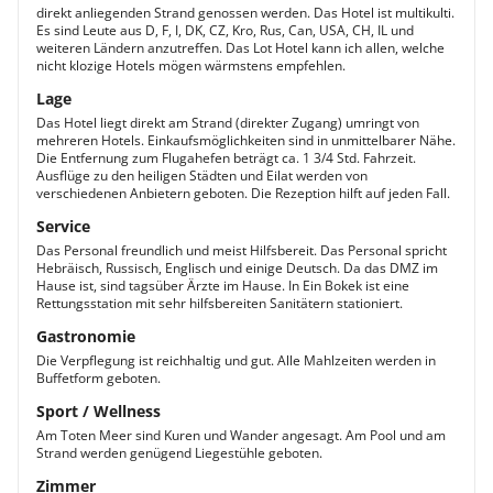
direkt anliegenden Strand genossen werden. Das Hotel ist multikulti.
Es sind Leute aus D, F, I, DK, CZ, Kro, Rus, Can, USA, CH, IL und
weiteren Ländern anzutreffen. Das Lot Hotel kann ich allen, welche
nicht klozige Hotels mögen wärmstens empfehlen.
Lage
Das Hotel liegt direkt am Strand (direkter Zugang) umringt von
mehreren Hotels. Einkaufsmöglichkeiten sind in unmittelbarer Nähe.
Die Entfernung zum Flugahefen beträgt ca. 1 3/4 Std. Fahrzeit.
Ausflüge zu den heiligen Städten und Eilat werden von
verschiedenen Anbietern geboten. Die Rezeption hilft auf jeden Fall.
Service
Das Personal freundlich und meist Hilfsbereit. Das Personal spricht
Hebräisch, Russisch, Englisch und einige Deutsch. Da das DMZ im
Hause ist, sind tagsüber Ärzte im Hause. In Ein Bokek ist eine
Rettungsstation mit sehr hilfsbereiten Sanitätern stationiert.
Gastronomie
Die Verpflegung ist reichhaltig und gut. Alle Mahlzeiten werden in
Buffetform geboten.
Sport / Wellness
Am Toten Meer sind Kuren und Wander angesagt. Am Pool und am
Strand werden genügend Liegestühle geboten.
Zimmer