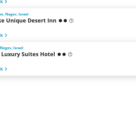
ls
n, Negev, Israel
ke Unique Desert Inn
ls
 Negev, Israel
 Luxury Suites Hotel
ls