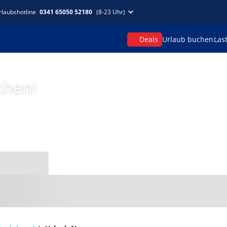
rlaubshotline
0341 65050 52180
(8-23 Uhr)
Deals
Urlaub buchen
Las
chen!