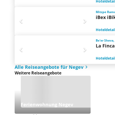
Hoteldetai
Mitzpe Ramo
iBex iBi
Hoteldetai
Be'er Sheva,
La Finca
Hoteldetai
Alle Reiseangebote für Negev
Weitere Reiseangebote
Ferienwohnung Negev