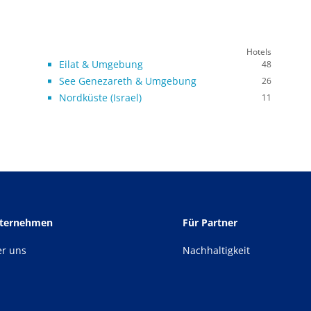
Hotels
Eilat & Umgebung
48
See Genezareth & Umgebung
26
Nordküste (Israel)
11
nternehmen
Für Partner
er uns
Nachhaltigkeit