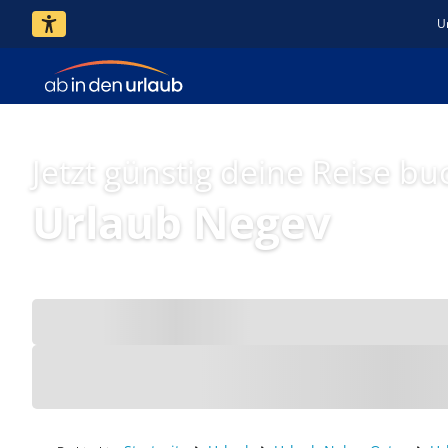
U
Jetzt günstig deine Reise bu
Urlaub Negev