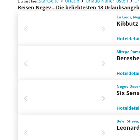
Startseite
Urlaub
Urlaub Naher Osten
Ur
Du bist hier:
Reisen Negev – Die beliebtesten 18 Urlaubsangeb
En Gedi, Neg
Kibbutz 
Hoteldetai
Mitzpe Ramo
Bereshe
Hoteldetai
Negev Desert
Six Sen
Hoteldetai
Be'er Sheva,
Leonard