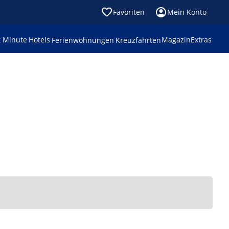
Favoriten
Mein Konto
t Minute
Hotels
Magazin
Extras
Ferienwohnungen
Kreuzfahrten