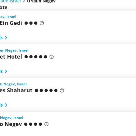
laub Israel
Urlaub Negev
ote
ev, Israel
Ein Gedi
ls
n, Negev, Israel
et Hotel
ls
, Negev, Israel
ses Shaharut
ls
 Negev, Israel
o Negev