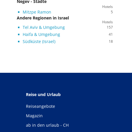
Negev - Städte
Hotels
Mitzpe Ramon
5
Andere Regionen in Israel
Hotels
Tel Aviv & Umgebung
157
Haifa & Umgebung
41
Südküste (Israel)
18
Reise und Urlaub
Reiseangebote
Magazin
ab in den urlaub - CH