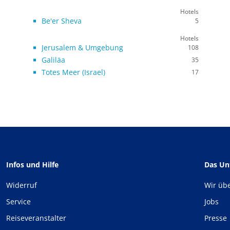
Hotels
Be'er Sheva
5
Hotels
Jerusalem & Umgebung
108
Galiläa
35
Totes Meer (Israel)
17
Infos und Hilfe
Das U
Widerruf
Wir üb
Service
Jobs
Reiseveranstalter
Presse