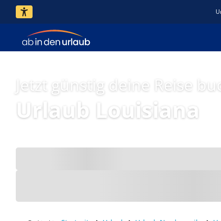
U
Jetzt günstig deine Reise bu
Urlaub Louisiana