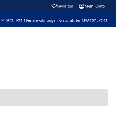
Favoriten
Mein Konto
t Minute
Hotels
Magazin
Extras
Ferienwohnungen
Kreuzfahrten