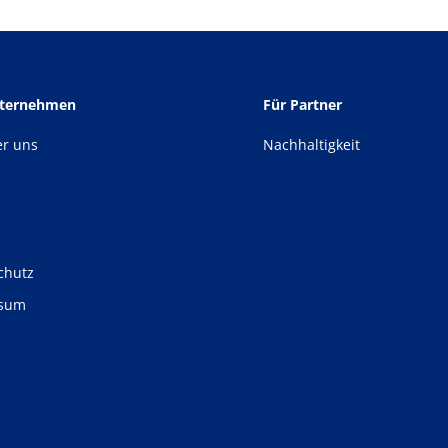
nternehmen
Für Partner
er uns
Nachhaltigkeit
chutz
ssum