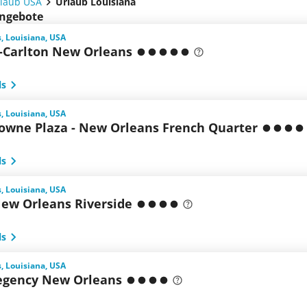
laub USA
Urlaub Louisiana
angebote
, Louisiana, USA
z-Carlton New Orleans
ls
, Louisiana, USA
rowne Plaza - New Orleans French Quarter
ls
, Louisiana, USA
New Orleans Riverside
ls
, Louisiana, USA
egency New Orleans