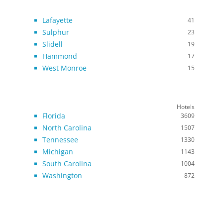
Lafayette
41
Sulphur
23
Slidell
19
Hammond
17
West Monroe
15
Hotels
Florida
3609
North Carolina
1507
Tennessee
1330
Michigan
1143
South Carolina
1004
Washington
872