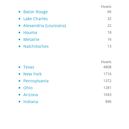
Hotels
Baton Rouge
66
Lake Charles
32
Alexandria (Louisiana)
22
Houma
18
Metairie
16
Natchitoches
13
Hotels
Texas
4808
New York
1716
Pennsylvania
1372
Ohio
1281
Arizona
1043
Indiana
896