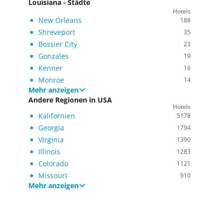
Louisiana - Städte
Hotels
New Orleans
188
Shreveport
35
Bossier City
23
Gonzales
19
Kenner
16
Monroe
14
Mehr anzeigen
Andere Regionen in USA
Hotels
Kalifornien
5178
Georgia
1794
Virginia
1390
Illinois
1283
Colorado
1121
Missouri
910
Mehr anzeigen