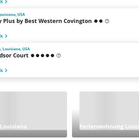
ls
ouisiana, USA
y Plus by Best Western Covington
ls
, Louisiana, USA
dsor Court
ls
 Louisiana
Ferienwohnung Loui