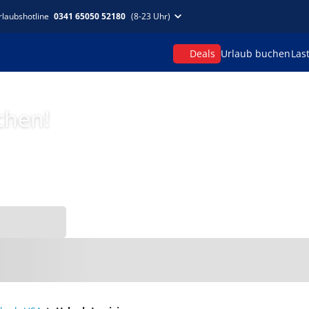
rlaubshotline
0341 65050 52180
(8-23 Uhr)
Deals
Urlaub buchen
Las
chen!