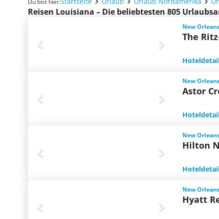
Startseite
Urlaub
Urlaub Nordamerika
Ur
Du bist hier:
Reisen Louisiana – Die beliebtesten 805 Urlaubs
New Orleans
The Rit
Hoteldetai
New Orleans
Astor C
Hoteldetai
New Orleans
Hilton 
Hoteldetai
New Orleans
Hyatt R