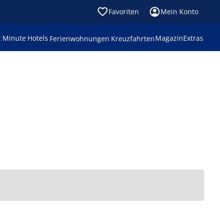
Favoriten
Mein Konto
t Minute
Hotels
Magazin
Extras
Ferienwohnungen
Kreuzfahrten