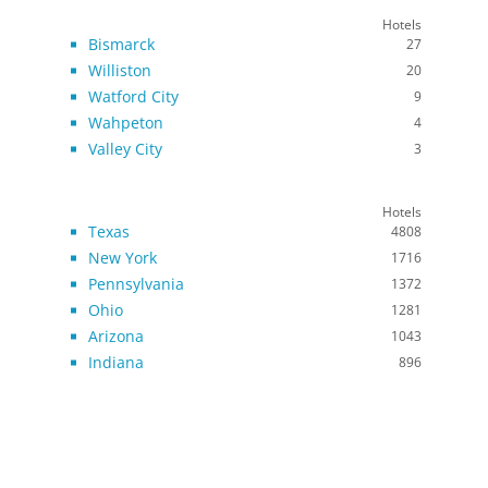
Hotels
Bismarck
27
Williston
20
Watford City
9
Wahpeton
4
Valley City
3
Hotels
Texas
4808
New York
1716
Pennsylvania
1372
Ohio
1281
Arizona
1043
Indiana
896