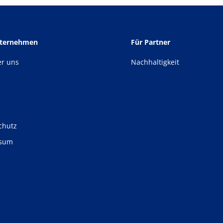
nternehmen
Für Partner
er uns
Nachhaltigkeit
chutz
ssum