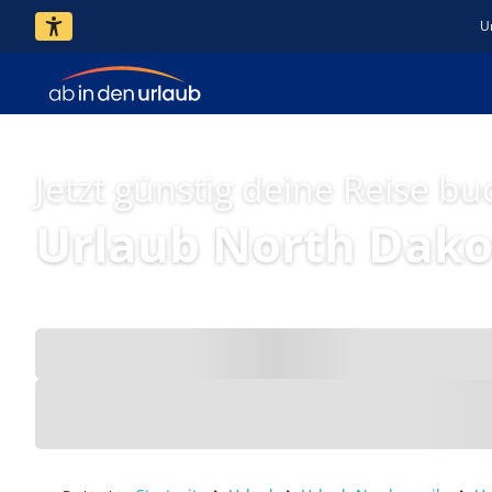
U
Jetzt günstig deine Reise bu
Urlaub North Dako