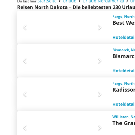
Startseite
Urlaub
Urlaub Nordamerika
Ur
Du bist hier:
Reisen North Dakota – Die beliebtesten 230 Url
Fargo, North
Best Wes
Hoteldetai
Bismarck, N
Bismarc
Hoteldetai
Fargo, North
Radisso
Hoteldetai
Williston, N
The Gra