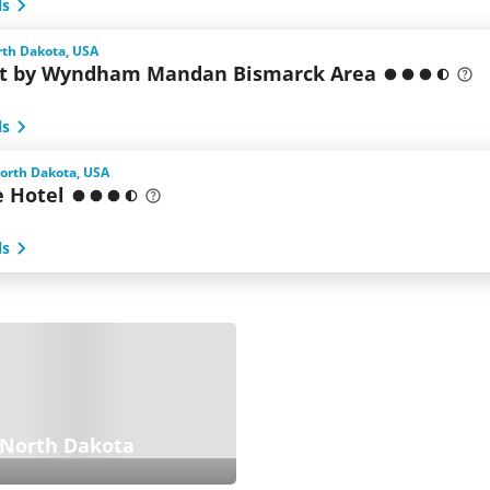
ls
th Dakota, USA
t by Wyndham Mandan Bismarck Area
ls
orth Dakota, USA
e Hotel
ls
 North Dakota