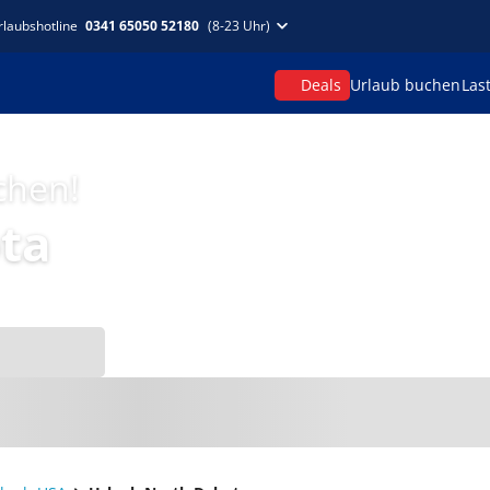
rlaubshotline
0341 65050 52180
(8-23 Uhr)
Deals
Urlaub buchen
Las
chen!
ta