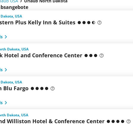
laub USA
Urlaub North Dakota
aubsangebote
 Dakota, USA
tern Plus Kelly Inn & Suites
ls
orth Dakota, USA
k Hotel and Conference Center
ls
 Dakota, USA
n Blu Fargo
ls
orth Dakota, USA
nd Williston Hotel & Conference Center