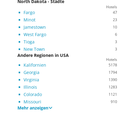
North Dakota - Städte
Hotels
Fargo
47
Minot
23
Jamestown
10
West Fargo
6
Tioga
3
New Town
3
Andere Regionen in USA
Hotels
Kalifornien
5178
Georgia
1794
Virginia
1390
Illinois
1283
Colorado
1121
Missouri
910
Mehr anzeigen