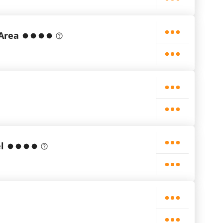
Area
l