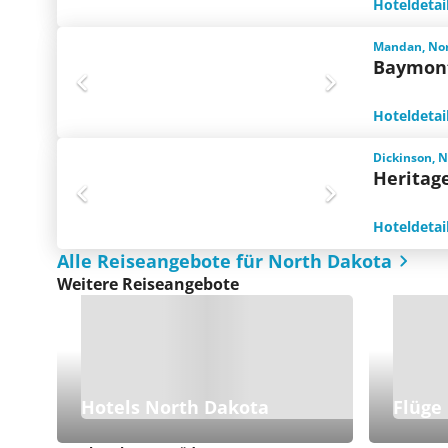
Hoteldetai
Mandan, Nor
Baymon
Hoteldetai
Dickinson, N
Heritag
Hoteldetai
Alle Reiseangebote für North Dakota
Weitere Reiseangebote
Hotels North Dakota
Flüge