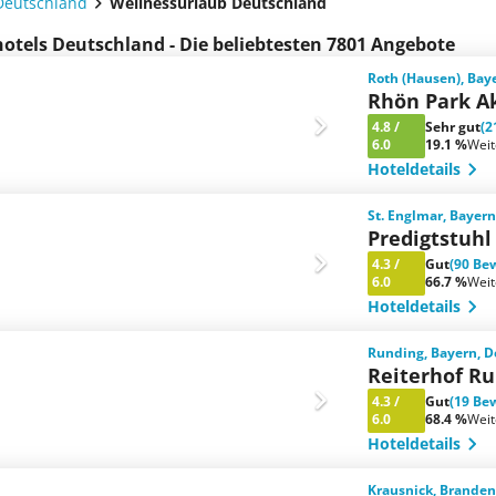
Deutschland
Wellnessurlaub Deutschland
otels Deutschland - Die beliebtesten 7801 Angebote
Roth (Hausen), Bay
Rhön Park Ak
4.8
/
Sehr gut
(2
6.0
19.1 %
Wei
Hoteldetails
St. Englmar, Bayer
Predigtstuhl
4.3
/
Gut
(90 Be
6.0
66.7 %
Wei
Hoteldetails
Runding, Bayern, 
Reiterhof R
4.3
/
Gut
(19 Be
6.0
68.4 %
Wei
Hoteldetails
Krausnick, Brande