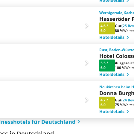
Hoteldetails
Wernigerode, Sach
Hasseröder 
4.6
/
Gut
(25 Be
6.0
80 %
Weite
Hoteldetails
Rust, Baden-Württ
Hotel Coloss
5.5
/
Ausgezeic
6.0
100 %
Weit
Hoteldetails
Neukirchen beim He
Donna Burgh
4.7
/
Gut
(24 Be
6.0
75 %
Weite
Hoteldetails
lnesshotels für Deutschland
ess in Deutschland