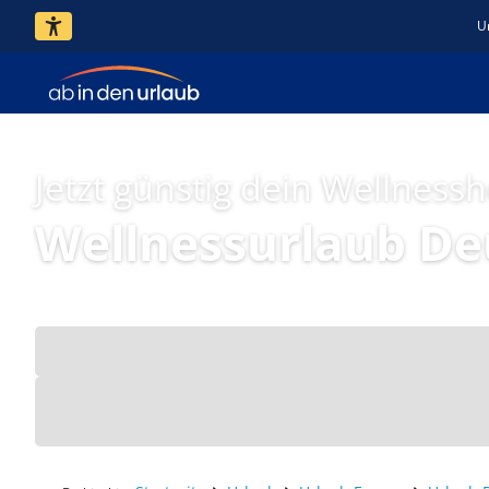
U
Jetzt günstig dein Wellness
Wellnessurlaub De