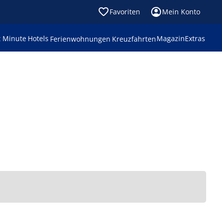
Favoriten
Mein Konto
t Minute
Hotels
Magazin
Extras
Ferienwohnungen
Kreuzfahrten