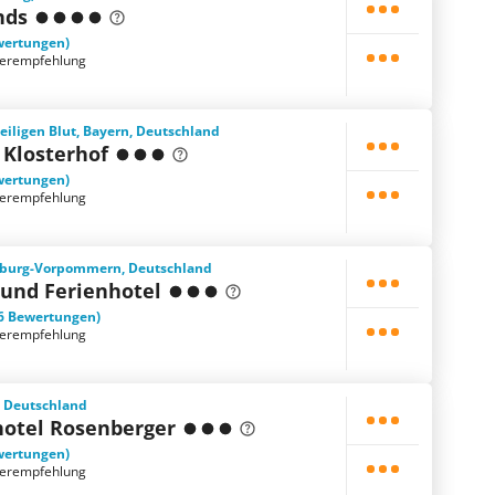
nds
wertungen)
terempfehlung
iligen Blut, Bayern, Deutschland
 Klosterhof
wertungen)
terempfehlung
nburg-Vorpommern, Deutschland
- und Ferienhotel
6 Bewertungen)
terempfehlung
, Deutschland
otel Rosenberger
wertungen)
terempfehlung