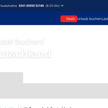
rlaubshotline
0341 65050 52180
(8-23 Uhr)
Deals
Urlaub buchen
Las
hotel buchen!
utschland