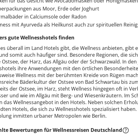
ken für das Gesicht wie Avocadomasken oder Honigmasken
erpackungen aus Moor, Erde oder Joghurt
malbäder in Calciumsole oder Radon
ness mit Ayurveda als Heilkunst auch zur spirituellen Reini
rs gute Wellnesshotels finden
es überall im Land Hotels gibt, die Wellness anbieten, gibt
 und somit auch häufiger sind. Besondere Regionen, die sic
e Ostsee, der Harz, das Allgäu oder der Schwarzwald. In den
shotels ihre Anwendungen mit den örtlichen Besonderheite
lsweise Wellness mit der berühmten Kreide von Rügen mach
onsreiche Bäderkultur der Ostsee von Bad Schwartau bis zu
eits der Ostsee, im Harz, steht Wellness hingegen oft in Ve
ser und wie im Allgäu mit Berg- und Wiesenkräutern. Im S
 das Wellnessangebot in den Hotels. Neben solchen Erholu
dten Hotels, die sich zu Wellnesshotels spezialisiert habe
olung inmitten urbaner Metropolen wie Berlin.
lte Bewertungen für Wellnessreisen Deutschland