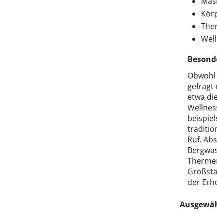
Mas
Körp
Ther
Well
Besonde
Obwohl 
gefragt
etwa di
Wellnes
beispie
traditi
Ruf. Abs
Bergwas
Thermen
Großstä
der Erh
Ausgewäh