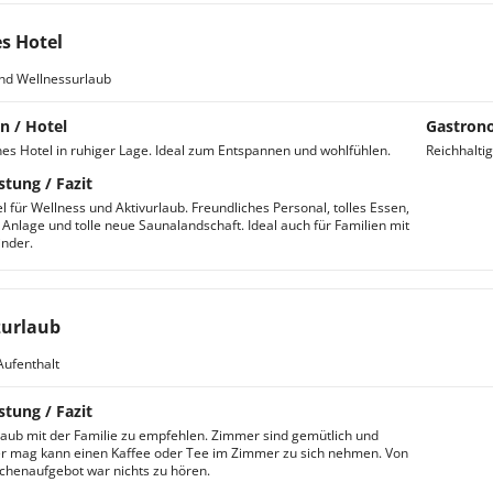
es Hotel
nd Wellnessurlaub
n / Hotel
Gastron
es Hotel in ruhiger Lage. Ideal zum Entspannen und wohlfühlen.
Reichhalti
stung / Fazit
l für Wellness und Aktivurlaub. Freundliches Personal, tolles Essen,
 Anlage und tolle neue Saunalandschaft. Ideal auch für Familien mit
inder.
urlaub
Aufenthalt
stung / Fazit
laub mit der Familie zu empfehlen. Zimmer sind gemütlich und
r mag kann einen Kaffee oder Tee im Zimmer zu sich nehmen. Von
henaufgebot war nichts zu hören.