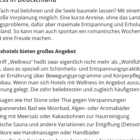
nfach mal belohnen und die Seele baumeln lassen? Mit einem 
oße Vorplanung möglich. Eine kurze Anreise, ohne das Land 
sprobleme, dafür aber maximale Entspannung und Erholun
land. So kann man auch spontan ein romantisches Wochene
it eine Freude machen.
shotels bieten großes Angebot
riff „Wellness“ heißt zwar eigentlich nicht mehr als „Woh
n, dass es speziell um Schönheits- und Entspannungspraktike
er Ernährung über Bewegungsprogramme und Körperpfleg
bbau. Wenn man sich Hotels mit Wellness im Angebot aussuc
nung gelegt. Die zehn beliebtesten und zugleich häufigsten
sagen wie Hot Stone oder Thai gegen Verspannungen
spannendes Bad wie Moorbad, Algen- oder Aromabäder
ing mit Meersalz oder Kakaobohnen zur Hautreinigung
ische Sauna und andere Variationen zur Entgiftung (Detoxin
iküre wie Handmassagen oder Handbäder