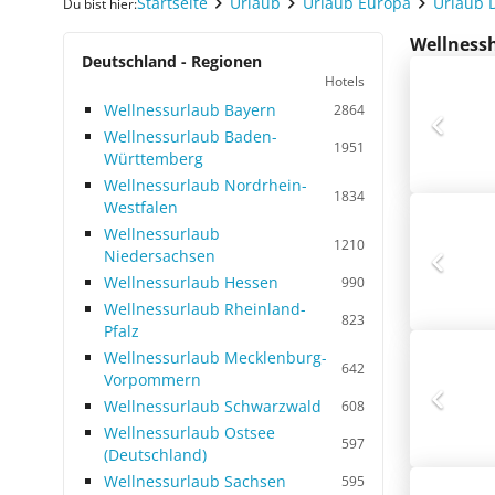
Startseite
Urlaub
Urlaub Europa
Urlaub 
Du bist hier:
Wellnessh
Deutschland - Regionen
Hotels
Wellnessurlaub Bayern
2864
Wellnessurlaub Baden-
1951
Württemberg
Wellnessurlaub Nordrhein-
1834
Westfalen
Wellnessurlaub
1210
Niedersachsen
Wellnessurlaub Hessen
990
Wellnessurlaub Rheinland-
823
Pfalz
Wellnessurlaub Mecklenburg-
642
Vorpommern
Wellnessurlaub Schwarzwald
608
Wellnessurlaub Ostsee
597
(Deutschland)
Wellnessurlaub Sachsen
595