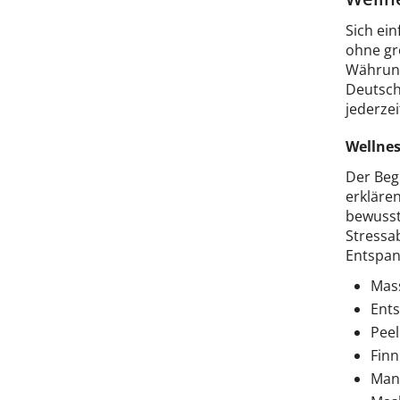
Sich ei
ohne gr
Währung
Deutsch
jederze
Wellnes
Der Beg
erkläre
bewusst
Stressa
Entspan
Mas
Ent
Peel
Finn
Man