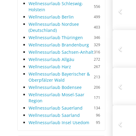
Wellnessurlaub Schleswig-
556
Holstein
Wellnessurlaub Berlin
499
Wellnessurlaub Nordsee
403
(Deutschland)
Wellnessurlaub Thüringen
346
Wellnessurlaub Brandenburg
329
Wellnessurlaub Sachsen-Anhalt
316
Wellnessurlaub Allgäu
272
Wellnessurlaub Harz
267
Wellnessurlaub Bayerischer &
213
Oberpfälzer Wald
Wellnessurlaub Bodensee
206
Wellnessurlaub Mosel-Saar
171
Region
Wellnessurlaub Sauerland
134
Wellnessurlaub Saarland
96
Wellnessurlaub Insel Usedom
95