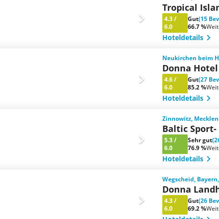
Tropical Isla
4.3
/
Gut
(15 Be
6.0
66.7 %
Wei
Hoteldetails
Neukirchen beim He
Donna Hotel
4.6
/
Gut
(27 Be
6.0
85.2 %
Wei
Hoteldetails
Zinnowitz, Meckle
Baltic Sport
5.3
/
Sehr gut
(2
6.0
76.9 %
Wei
Hoteldetails
Wegscheid, Bayern
Donna Landh
4.3
/
Gut
(26 Be
6.0
69.2 %
Wei