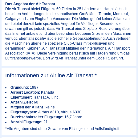
Das Angebot der Air Transat
Die Air Transat bietet Flüge zu 60 Zielen in 25 Ländern an. Hauptsächlich
bestehen Verbindungen in die kanadischen Großstädte Toronto, Montreal,
Calgary und zum Flughafen Vancouver. Die Airline gehört keiner Allianz an
und bietet derzeit kein spezielles Angebot für Vielflieger. Besonders zu
erwähnen gilt es jedoch, dass Air Transat eine Sitzplatz-Reservierung über
das Internet anbietet und über besonders bequeme Sitze in den Maschinen
verfügt. Ebenfalls positiv ist die schnelle Gepäckabfertigung. Auch verfügen
die Maschinen über eine spezielle Club-Class mit exklusiven und
geräumigen Kabinen. Air Transat ist Mitglied der International Air Transport
Association (IATA). Diese Vereinigung befasst sich mit Fragen rund um das
Lufttransportgewerbe. Dort wird Air Transat unter dem Code TS geführt.
Informationen zur Airline Air Transat *
Gründung:
1987
Airport Location:
Kanada
Eigentümer:
Transat A.T. Inc.
Anzahl Ziele:
60
Mitglied der Allianz:
keine
Flugzeugtypen:
Airbus A310, Airbus A330
Durchschnittsalter Flugzeuge:
16,7 Jahre
Anzahl Flugzeuge:
21
*Alle Angaben sind ohne Gewähr von Richtigkeit und Vollständigkeit.