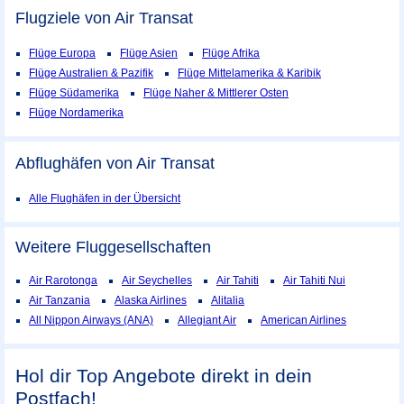
Flugziele von Air Transat
Flüge Europa
Flüge Asien
Flüge Afrika
Flüge Australien & Pazifik
Flüge Mittelamerika & Karibik
Flüge Südamerika
Flüge Naher & Mittlerer Osten
Flüge Nordamerika
Abflughäfen von Air Transat
Alle Flughäfen in der Übersicht
Weitere Fluggesellschaften
Air Rarotonga
Air Seychelles
Air Tahiti
Air Tahiti Nui
Air Tanzania
Alaska Airlines
Alitalia
All Nippon Airways (ANA)
Allegiant Air
American Airlines
Hol dir Top Angebote direkt in dein
Postfach!