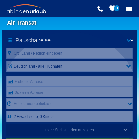
0
Air Transat
Deutschland - alle Flughäfen
Früheste Anreise
Späteste Abreise
Reisedauer (beliebig)
mehr Suchkriterien anzeigen