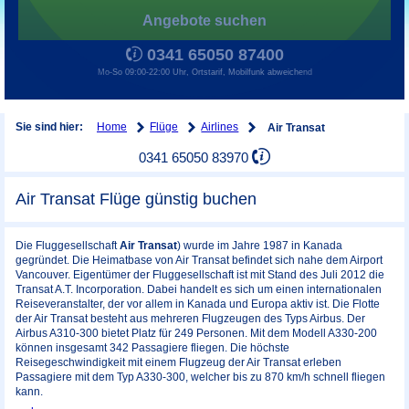
Angebote suchen
0341 65050 87400
Mo-So 09:00-22:00 Uhr, Ortstarif, Mobilfunk abweichend
Home
Flüge
Airlines
Sie sind hier:
Air Transat
0341 65050 83970
Air Transat Flüge günstig buchen
Die Fluggesellschaft
Air Transat
) wurde im Jahre 1987 in Kanada
gegründet. Die Heimatbase von Air Transat befindet sich nahe dem Airport
Vancouver. Eigentümer der Fluggesellschaft ist mit Stand des Juli 2012 die
Transat A.T. Incorporation. Dabei handelt es sich um einen internationalen
Reiseveranstalter, der vor allem in Kanada und Europa aktiv ist. Die Flotte
der Air Transat besteht aus mehreren Flugzeugen des Typs Airbus. Der
Airbus A310-300 bietet Platz für 249 Personen. Mit dem Modell A330-200
können insgesamt 342 Passagiere fliegen. Die höchste
Reisegeschwindigkeit mit einem Flugzeug der Air Transat erleben
Passagiere mit dem Typ A330-300, welcher bis zu 870 km/h schnell fliegen
kann.