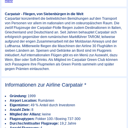
mehr
Carpatair - Fliegen, von Siebenbürgen in die Welt
Carpartair konzentriert die betrieblichen Bemühungen auf den Transport
von Personen vor allem im nationalen und im osteuropäischen Raum. Die
zwölf Flugzeuge der Carpatair-Flotte fliegen zudem Destinationen in Italien,
Griechenland und Deutschland an. Seit Jahren behauptet Carpatair sich
erfolgreich gegenüber dem rumänischen Marktführer TAROM, teilweise
aufgrund der engen Zusammenarbeit mit der Moldavian Airways und der
Lufthansa. Mittlerweile fliegen die Maschinen der Airline 30 Flughäfen in
sieben Ländern an. Speisen und Getränke an Bord sind im Flugpreis
inkludiert. Auf internationalen Flügen gibt es ein Menü zur Auswahl, dazu
Wein, Bier oder Soft-Drinks. Als Mitglied im Carpatair Green Club können
sich Passagiere ihre Flugmeilen als Green Points sammeln und später
gegen Prämien eintauschen.
Informationen zur Airline Carpatair *
Gründung:
1999
Airport Location:
Rumänien
Eigentümer:
49 % Anteil durch Investoren
Anzahl Ziele:
8
Mitglied der Allianz:
keine
Flugzeugtypen:
Fokker 100 / Boeing 737-300
Durchschnittsalter Flugzeuge:
19,2 Jahre