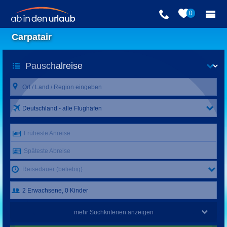
0
Carpatair
Deutschland - alle Flughäfen
Früheste Anreise
Späteste Abreise
Reisedauer (beliebig)
mehr Suchkriterien anzeigen