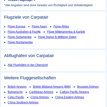
Anzahl Flugzeuge:
4
*Alle Angaben sind ohne Gewähr von Richtigkeit und Vollständigkeit.
Flugziele von Carpatair
Flüge Europa
Flüge Asien
Flüge Afrika
Flüge Australien & Pazifik
Flüge Mittelamerika & Karibik
Flüge Südamerika
Flüge Naher & Mittlerer Osten
Flüge Nordamerika
Abflughäfen von Carpatair
Alle Flughäfen in der Übersicht
Weitere Fluggesellschaften
British Airways
British Midland Airways (BMI)
Brussels Airlines
Bulgaria Air
Caribbean Airlines
Cathay Pacific Airways
Cebu Pacific
China Airlines
China Eastern Airlines
China Southern Airlines