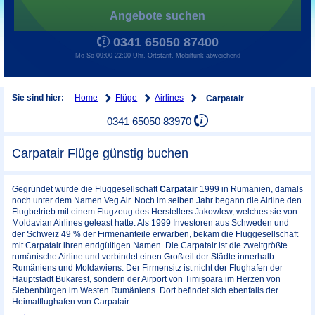
Angebote suchen
0341 65050 87400
Mo-So 09:00-22:00 Uhr, Ortstarif, Mobilfunk abweichend
Home
Flüge
Airlines
Sie sind hier:
Carpatair
0341 65050 83970
Carpatair Flüge günstig buchen
Gegründet wurde die Fluggesellschaft
Carpatair
1999 in Rumänien, damals
noch unter dem Namen Veg Air. Noch im selben Jahr begann die Airline den
Flugbetrieb mit einem Flugzeug des Herstellers Jakowlew, welches sie von
Moldavian Airlines geleast hatte. Als 1999 Investoren aus Schweden und
der Schweiz 49 % der Firmenanteile erwarben, bekam die Fluggesellschaft
mit Carpatair ihren endgültigen Namen. Die Carpatair ist die zweitgrößte
rumänische Airline und verbindet einen Großteil der Städte innerhalb
Rumäniens und Moldawiens. Der Firmensitz ist nicht der Flughafen der
Hauptstadt Bukarest, sondern der Airport von Timișoara im Herzen von
Siebenbürgen im Westen Rumäniens. Dort befindet sich ebenfalls der
Heimatflughafen von Carpatair.