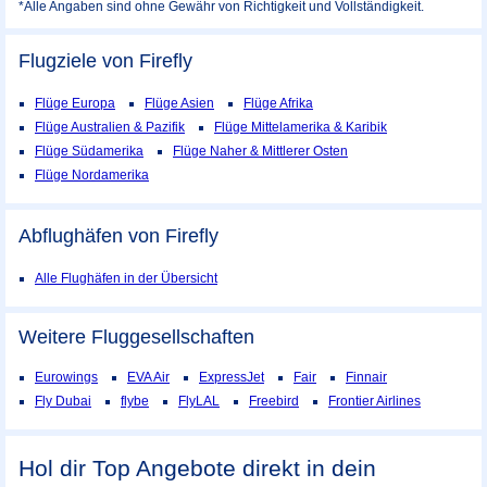
*Alle Angaben sind ohne Gewähr von Richtigkeit und Vollständigkeit.
Flugziele von Firefly
Flüge Europa
Flüge Asien
Flüge Afrika
Flüge Australien & Pazifik
Flüge Mittelamerika & Karibik
Flüge Südamerika
Flüge Naher & Mittlerer Osten
Flüge Nordamerika
Abflughäfen von Firefly
Alle Flughäfen in der Übersicht
Weitere Fluggesellschaften
Eurowings
EVA Air
ExpressJet
Fair
Finnair
Fly Dubai
flybe
FlyLAL
Freebird
Frontier Airlines
Hol dir Top Angebote direkt in dein