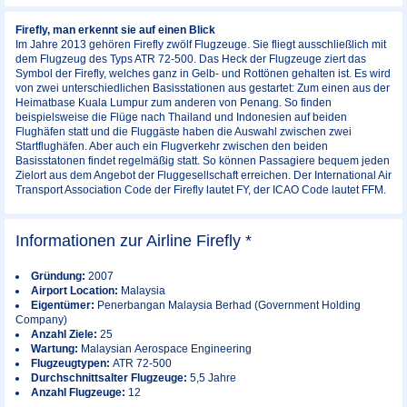
Firefly, man erkennt sie auf einen Blick
Im Jahre 2013 gehören Firefly zwölf Flugzeuge. Sie fliegt ausschließlich mit
dem Flugzeug des Typs ATR 72-500. Das Heck der Flugzeuge ziert das
Symbol der Firefly, welches ganz in Gelb- und Rottönen gehalten ist. Es wird
von zwei unterschiedlichen Basisstationen aus gestartet: Zum einen aus der
Heimatbase Kuala Lumpur zum anderen von Penang. So finden
beispielsweise die Flüge nach Thailand und Indonesien auf beiden
Flughäfen statt und die Fluggäste haben die Auswahl zwischen zwei
Startflughäfen. Aber auch ein Flugverkehr zwischen den beiden
Basisstatonen findet regelmäßig statt. So können Passagiere bequem jeden
Zielort aus dem Angebot der Fluggesellschaft erreichen. Der International Air
Transport Association Code der Firefly lautet FY, der ICAO Code lautet FFM.
Informationen zur Airline Firefly *
Gründung:
2007
Airport Location:
Malaysia
Eigentümer:
Penerbangan Malaysia Berhad (Government Holding
Company)
Anzahl Ziele:
25
Wartung:
Malaysian Aerospace Engineering
Flugzeugtypen:
ATR 72-500
Durchschnittsalter Flugzeuge:
5,5 Jahre
Anzahl Flugzeuge:
12