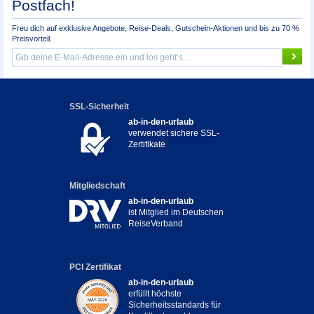
Postfach!
Freu dich auf exklusive Angebote, Reise-Deals, Gutschein-Aktionen und bis zu 70 %
Preisvorteil.
SSL-Sicherheit
ab-in-den-urlaub
verwendet sichere SSL-
Zertifikate
Mitgliedschaft
ab-in-den-urlaub
ist Mitglied im Deutschen
ReiseVerband
PCI Zertifikat
ab-in-den-urlaub
erfüllt höchste
Sicherheitsstandards für