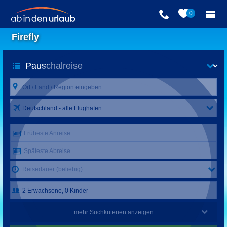
0
Firefly
Deutschland - alle Flughäfen
Früheste Anreise
Späteste Abreise
Reisedauer (beliebig)
mehr Suchkriterien anzeigen