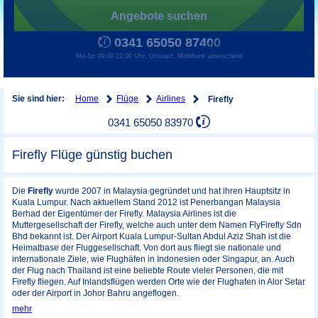
Angebote suchen
0341 65050 87400
Mo-So 09:00-22:00 Uhr, Ortstarif, Mobilfunk abweichend
Home
Flüge
Airlines
Sie sind hier:
Firefly
0341 65050 83970
Firefly Flüge günstig buchen
Die
Firefly
wurde 2007 in Malaysia gegründet und hat ihren Hauptsitz in
Kuala Lumpur. Nach aktuellem Stand 2012 ist Penerbangan Malaysia
Berhad der Eigentümer der Firefly. Malaysia Airlines ist die
Muttergesellschaft der Firefly, welche auch unter dem Namen FlyFirefly Sdn
Bhd bekannt ist. Der Airport Kuala Lumpur-Sultan Abdul Aziz Shah ist die
Heimatbase der Fluggesellschaft. Von dort aus fliegt sie nationale und
internationale Ziele, wie Flughäfen in Indonesien oder Singapur, an. Auch
der Flug nach Thailand ist eine beliebte Route vieler Personen, die mit
Firefly fliegen. Auf Inlandsflügen werden Orte wie der Flughafen in Alor Setar
oder der Airport in Johor Bahru angeflogen.
mehr