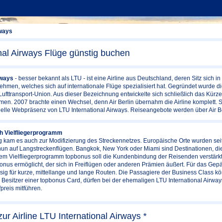
rways
nal Airways Flüge günstig buchen
rways
- besser bekannt als LTU - ist eine Airline aus Deutschland, deren Sitz sich in
nehmen, welches sich auf internationale Flüge spezialisiert hat. Gegründet wurde d
fttransport-Union. Aus dieser Bezeichnung entwickelte sich schließlich das Kürzel 
men. 2007 brachte einen Wechsel, denn Air Berlin übernahm die Airline komplett. S
zielle Webpräsenz von LTU International Airways. Reiseangebote werden über Air Ber
 Vielfliegerprogramm
 kam es auch zur Modifizierung des Streckennetzes. Europäische Orte wurden sei
un auf Langstreckenflügen. Bangkok, New York oder Miami sind Destinationen, die
dem Vielfliegerprogramm topbonus soll die Kundenbindung der Reisenden verstärkt
Bonus ermöglicht, der sich in Freiflügen oder anderen Prämien äußert. Für das Ge
sig für kurze, mittellange und lange Routen. Die Passagiere der Business Class 
Besitzer einer topbonus Card, dürfen bei der ehemaligen LTU International Airway
reis mitführen.
ur Airline LTU International Airways *