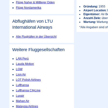
Flüge Naher & Mittlerer Osten
Gründung:
1955
Flüge Nordamerika
Airport Location:
Eigentümer:
Air B
Anzahl Ziele:
über
Abflughäfen von LTU
Wartung:
Wartung 
International Airways
*Alle Angaben sind oh
Alle Flughäfen in der Übersicht
Weitere Fluggesellschaften
LAN Perú
Lauda Motion
LGW
Lion Air
LOT Polish Airlines
Lufthansa
Lufthansa CityLine
Luxair
Mahan Air
Malaysia Airlines