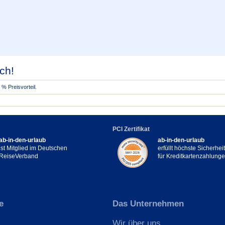
ch!
% Preisvorteil.
PCI Zertifikat
ab-in-den-urlaub
ab-in-den-urlaub
ist Mitglied im Deutschen
erfüllt höchste Sicherhe
ReiseVerband
für Kreditkartenzahlung
e
Das Unternehmen
Wir über uns