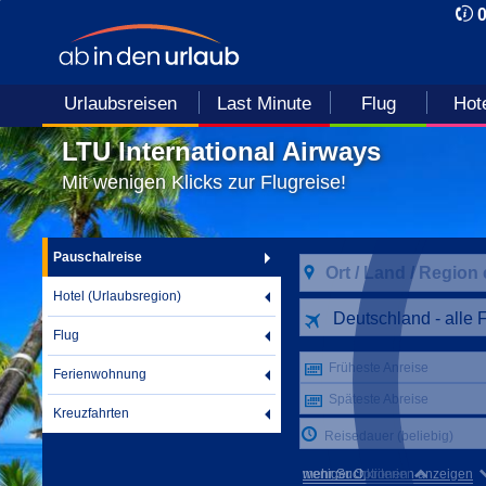
Urlaubsreisen
Last Minute
Flug
Hot
LTU International Airways
Mit wenigen Klicks zur Flugreise!
Pauschalreise
Hotel (Urlaubsregion)
Deutschland - alle 
Flug
Früheste Anreise
Ferienwohnung
Späteste Abreise
Kreuzfahrten
Reisedauer (beliebig)
mehr Suchkriterien anzeigen
weniger Optionen