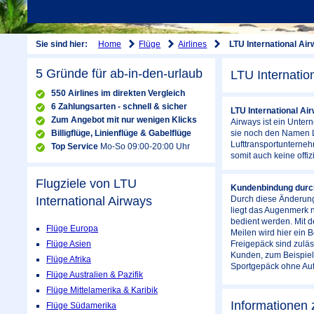
Home
Flüge
Airlines
Sie sind hier:
LTU International Ai
5 Gründe für ab-in-den-urlaub
LTU Internatio
550 Airlines im direkten Vergleich
6 Zahlungsarten - schnell & sicher
LTU International Ai
Zum Angebot mit nur wenigen Klicks
Airways ist ein Unter
Billigflüge, Linienflüge & Gabelflüge
sie noch den Namen Lu
Lufttransportunterneh
Top Service
Mo-So 09:00-20:00 Uhr
somit auch keine offi
Flugziele von LTU
Kundenbindung durch
International Airways
Durch diese Änderung
liegt das Augenmerk n
bedient werden. Mit 
Flüge Europa
Meilen wird hier ein 
Flüge Asien
Freigepäck sind zuläs
Kunden, zum Beispiel 
Flüge Afrika
Sportgepäck ohne Aufp
Flüge Australien & Pazifik
Flüge Mittelamerika & Karibik
Informationen z
Flüge Südamerika