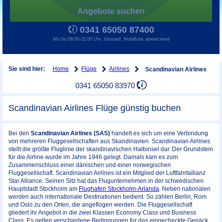
Angebote suchen
0341 65050 87400
Mo-So 09:00-22:00 Uhr, Ortstarif, Mobilfunk abweichend
Home
Flüge
Airlines
Sie sind hier:
Scandinavian Airlines
0341 65050 83970
Scandinavian Airlines Flüge günstig buchen
Bei den
Scandinavian Airlines (SAS)
handelt es sich um eine Verbindung
von mehreren Fluggesellschaften aus Skandinavien. Scandinavian Airlines
stellt die größte Fluglinie der skandinavischen Halbinsel dar. Der Grundstein
für die Airline wurde im Jahre 1946 gelegt. Damals kam es zum
Zusammenschluss einer dänischen und einer norwegischen
Fluggesellschaft. Scandinavian Airlines ist ein Mitglied der Luftfahrtallianz
Star Alliance. Seinen Sitz hat das Flugunternehmen in der schwedischen
Hauptstadt Stockholm am
Flughafen Stockholm-Arlanda
. Neben nationalen
werden auch internationale Destinationen bedient. So zählen Berlin, Rom
und Oslo zu den Orten, die angeflogen werden. Die Fluggesellschaft
gliedert ihr Angebot in die zwei Klassen Economy Class und Business
Class. Es gelten verschiedene Bedingungen für das eingecheckte Gepäck.