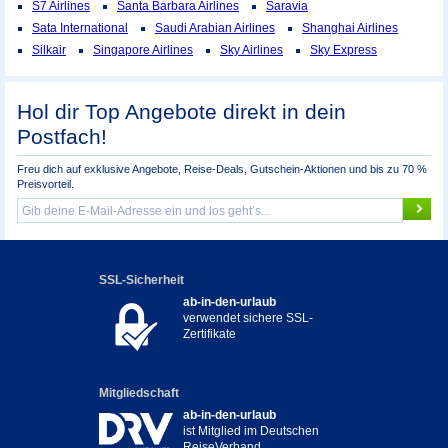
S7 Airlines
Santa Barbara Airlines
Saravia
Sata International
Saudi Arabian Airlines
Shanghai Airlines
Silkair
Singapore Airlines
Sky Airlines
Sky Express
Hol dir Top Angebote direkt in dein
Postfach!
Freu dich auf exklusive Angebote, Reise-Deals, Gutschein-Aktionen und bis zu 70 %
Preisvorteil.
SSL-Sicherheit
ab-in-den-urlaub
verwendet sichere SSL-
Zertifikate
Mitgliedschaft
ab-in-den-urlaub
ist Mitglied im Deutschen
ReiseVerband