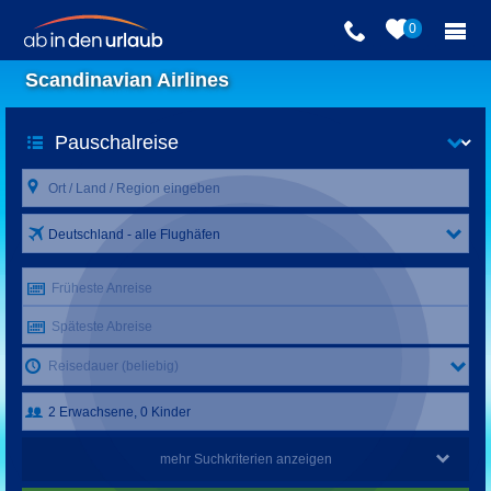
0
Scandinavian Airlines
Deutschland - alle Flughäfen
Früheste Anreise
Späteste Abreise
Reisedauer (beliebig)
mehr Suchkriterien anzeigen