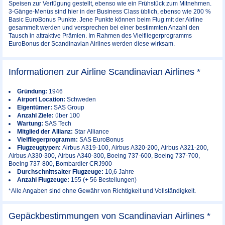
Speisen zur Verfügung gestellt, ebenso wie ein Frühstück zum Mitnehmen.
3-Gänge-Menüs sind hier in der Business Class üblich, ebenso wie 200 %
Basic EuroBonus Punkte. Jene Punkte können beim Flug mit der Airline
gesammelt werden und versprechen bei einer bestimmten Anzahl den
Tausch in attraktive Prämien. Im Rahmen des Vielfliegerprogramms
EuroBonus der Scandinavian Airlines werden diese wirksam.
Informationen zur Airline Scandinavian Airlines *
Gründung:
1946
Airport Location:
Schweden
Eigentümer:
SAS Group
Anzahl Ziele:
über 100
Wartung:
SAS Tech
Mitglied der Allianz:
Star Alliance
Vielfliegerprogramm:
SAS EuroBonus
Flugzeugtypen:
Airbus A319-100, Airbus A320-200, Airbus A321-200,
Airbus A330-300, Airbus A340-300, Boeing 737-600, Boeing 737-700,
Boeing 737-800, Bombardier CRJ900
Durchschnittsalter Flugzeuge:
10,6 Jahre
Anzahl Flugzeuge:
155 (+ 56 Bestellungen)
*Alle Angaben sind ohne Gewähr von Richtigkeit und Vollständigkeit.
Gepäckbestimmungen von Scandinavian Airlines *