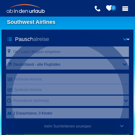
0
Southwest Airlines
Deutschland - alle Flughäfen
Früheste Anreise
Späteste Abreise
Reisedauer (beliebig)
mehr Suchkriterien anzeigen