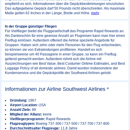
empfiehlt es sich, Informationen über die Gepäckbestimmungen einzuholen.
Das aufgegebene Gepäck darf 50 Pounds nicht überschreiten. Als maximale
Maße gelten 62 Inches in der Länge, Breite und Höhe.
mehr
In der Gruppe günstiger Fliegen
Für Vielflieger bietet die Fluggesellschaft das Programm Rapid Rewards an.
Als Dankeschön für eine gewisse Anzahl an Flugreisen kann man hier einen
Freiflug einlösen. Außerdem offeriert die Airline spezielle Angebote für
Gruppen. Haben sich zehn oder mehr Personen für den Flug entschieden,
so können sie von Extraleistungen profitieren. Handelt es sich
beispielsweise um 40 Passagiere in einer Gruppe, so kann ein Freiflug
geltend gemacht werden. Außerdem rühmt sich die Airline mit
Auszeichnungen wie Best Value, Best Costumer Ontime Estimates, and Best
Luggage Policy of all domestic airlines. Damit wurden insbesondere der
Kundenservice und die Gepäckpolitik der Southwest Airlines gelobt.
Informationen zur Airline Southwest Airlines *
Gründung:
1967
Airport Location:
USA
Anzahl Ziele:
89
Mitglied der Allianz:
keine
Vielfliegerprogramm:
Rapid Rewards
Flugzeugtypen:
Boeing 737-300 / 737-500 / 737-700 / 737-800
Durchschnittsalter Flugzeuge:
11,8 Jahre