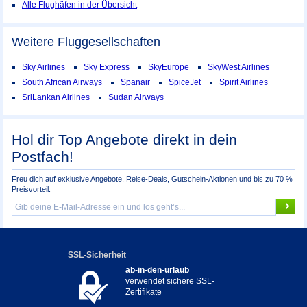
Alle Flughäfen in der Übersicht
Weitere Fluggesellschaften
Sky Airlines
Sky Express
SkyEurope
SkyWest Airlines
South African Airways
Spanair
SpiceJet
Spirit Airlines
SriLankan Airlines
Sudan Airways
Hol dir Top Angebote direkt in dein
Postfach!
Freu dich auf exklusive Angebote, Reise-Deals, Gutschein-Aktionen und bis zu 70 %
Preisvorteil.
SSL-Sicherheit
ab-in-den-urlaub
verwendet sichere SSL-
Zertifikate