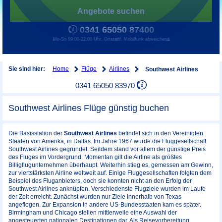
Angebote suchen
0341 65050 87400
Mo-So 09:00-22:00 Uhr, Ortstarif, Mobilfunk abweichend
Home
Flüge
Airlines
Sie sind hier:
Southwest Airlines
0341 65050 83970
Southwest Airlines Flüge günstig buchen
Die Basisstation der
Southwest Airlines
befindet sich in den Vereinigten
Staaten von Amerika, in Dallas. Im Jahre 1967 wurde die Fluggesellschaft
Southwest Airlines gegründet. Seitdem stand vor allem der günstige Preis
des Fluges im Vordergrund. Momentan gilt die Airline als größtes
Billigflugunternehmen überhaupt. Weiterhin stieg es, gemessen am Gewinn,
zur viertstärksten Airline weltweit auf. Einige Fluggesellschaften folgten dem
Beispiel des Fluganbieters, doch sie konnten nicht an den Erfolg der
Southwest Airlines anknüpfen. Verschiedenste Flugziele wurden im Laufe
der Zeit erreicht. Zunächst wurden nur Ziele innerhalb von Texas
angeflogen. Zur Expansion in andere US-Bundesstaaten kam es später.
Birmingham und Chicago stellen mittlerweile eine Auswahl der
angesteuerten nationalen Destinationen dar. Als Reisevorbereitung