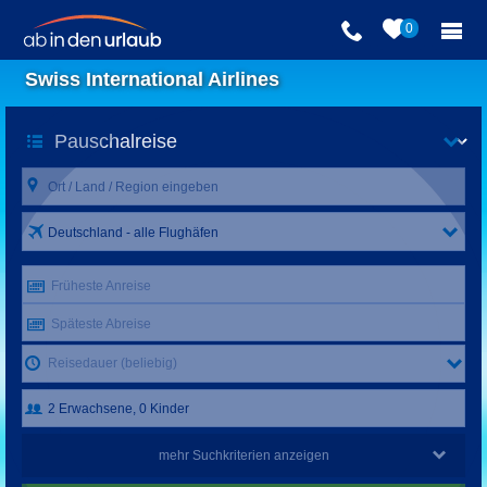
0
Swiss International Airlines
Deutschland - alle Flughäfen
Früheste Anreise
Späteste Abreise
Reisedauer (beliebig)
mehr Suchkriterien anzeigen