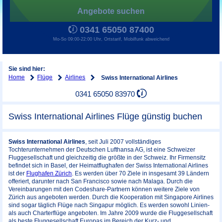
Angebote suchen
0341 65050 87400
Mo-So 09:00-22:00 Uhr, Ortstarif, Mobilfunk abweichend
Sie sind hier:
Home
Flüge
Airlines
Swiss International Airlines
0341 65050 83970
Swiss International Airlines Flüge günstig buchen
Swiss International Airlines
, seit Juli 2007 vollständiges
Tochterunternehmen der Deutschen Lufthansa AG, ist eine Schweizer
Fluggesellschaft und gleichzeitig die größte in der Schweiz. Ihr Firmensitz
befindet sich in Basel, der Heimatflughafen der Swiss International Airlines
ist der
Flughafen Zürich
. Es werden über 70 Ziele in insgesamt 39 Ländern
offeriert, darunter nach San Francisco sowie nach Malaga. Durch die
Vereinbarungen mit den Codeshare-Partnern können weitere Ziele von
Zürich aus angeboten werden. Durch die Kooperation mit Singapore Airlines
sind sogar täglich Flüge nach Singapur möglich. Es werden sowohl Linien-
als auch Charterflüge angeboten. Im Jahre 2009 wurde die Fluggesellschaft
als beste Fluggesellschaft Europas im Bereich der Kurz- und