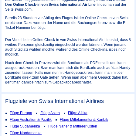
Den
Online Check-in von Swiss International Air Line
findet man auf der
Seite swiss.com.
Bereits 23 Stunden vor Abflug des Fluges ist der Online Check-in von Swiss
erreichbar. Dazu werden der Name und die Buchungsreferenz bzw. die E-
Ticket-Nummer benötigt.
Der Vorteil beim Online Check-in von Swiss International Air Lines ist, dass 8
weitere Personen gleichzeitig eingecheckt werden können. Wenn jemand
auch Sitzplatz wählen möchte, während des Online Check-ins, ist es noch
möglich.
Nach dem Check-in-Prozess wird die Bordkarte als PDF erstellt und kann
ausgedruckt werden. Bzw. man kann sich die Bordkarte auch auf das Handy
zusenden lassen. Falls man nur mit Handgepäck reist, kann man mit der
Bordkarte direkt zum Gate gehen. Wenn man aber mehr Gepäck dabei hat,
geht man damit einfach zum Gepäckabgabeschalter.
Flugziele von Swiss International Airlines
Flüge Europa
Flüge Asien
Flüge Afrika
Flüge Australien & Pazifik
Flüge Mittelamerika & Karibik
Flüge Südamerika
Flüge Naher & Mittlerer Osten
Flüge Nordamerika