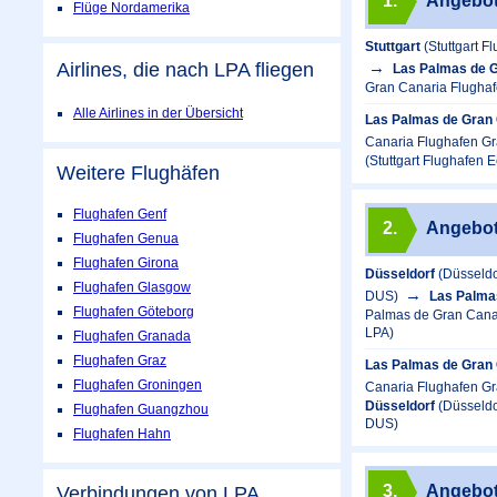
1.
Angebo
Flüge Nordamerika
Stuttgart
(Stuttgart 
Airlines, die nach LPA fliegen
Las Palmas de 
Gran Canaria Flughaf
Alle Airlines in der Übersicht
Las Palmas de Gran 
Canaria Flughafen Gr
(Stuttgart Flughafen 
Weitere Flughäfen
Flughafen Genf
2.
Angebo
Flughafen Genua
Flughafen Girona
Düsseldorf
(Düsseldo
Flughafen Glasgow
DUS)
Las Palma
Flughafen Göteborg
Palmas de Gran Canar
LPA)
Flughafen Granada
Flughafen Graz
Las Palmas de Gran 
Flughafen Groningen
Canaria Flughafen Gr
Düsseldorf
(Düsseldo
Flughafen Guangzhou
DUS)
Flughafen Hahn
3.
Angebo
Verbindungen von LPA