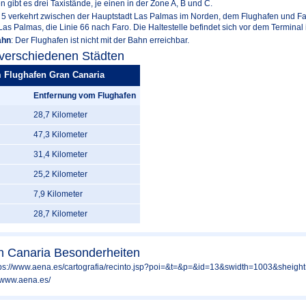
n gibt es drei Taxistände, je einen in der Zone A, B und C.
ie 5 verkehrt zwischen der Hauptstadt Las Palmas im Norden, dem Flughafen und F
 Las Palmas, die Linie 66 nach Faro. Die Haltestelle befindet sich vor dem Terminal
ahn
: Der Flughafen ist nicht mit der Bahn erreichbar.
 verschiedenen Städten
 Flughafen Gran Canaria
Entfernung vom Flughafen
28,7 Kilometer
47,3 Kilometer
31,4 Kilometer
25,2 Kilometer
7,9 Kilometer
28,7 Kilometer
n Canaria Besonderheiten
tps://www.aena.es/cartografia/recinto.jsp?poi=&t=&p=&id=13&swidth=1003&sheigh
//www.aena.es/