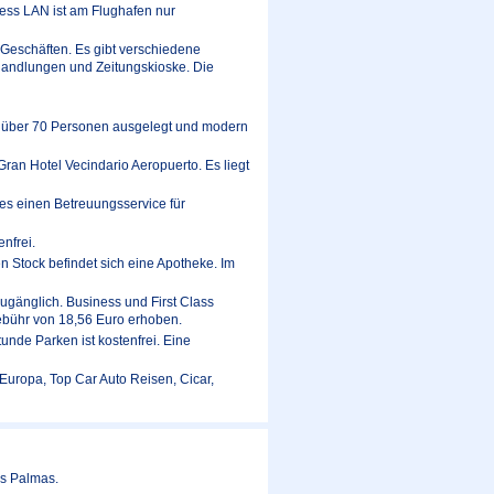
eless LAN ist am Flughafen nur
Geschäften. Es gibt verschiedene
andlungen und Zeitungskioske. Die
für über 70 Personen ausgelegt und modern
 Gran Hotel Vecindario Aeropuerto. Es liegt
 es einen Betreuungsservice für
enfrei.
en Stock befindet sich eine Apotheke. Im
zugänglich. Business und First Class
ebühr von 18,56 Euro erhoben.
unde Parken ist kostenfrei. Eine
uropa, Top Car Auto Reisen, Cicar,
as Palmas.