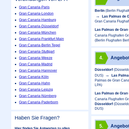
Gran Canaria-Paris
Berlin
(Berlin Flugha
Gran Canaria-London
Las Palmas de 
Gran Canaria-Hamburg
Gran Canaria Flughaf
Gran Canaria-Düsseldorf
Las Palmas de Gran 
Gran Canaria-München
Canaria Flughafen Gr
Gran Canaria-Frankfurt Main
(Berlin Flughafen Ber
Gran Canaria-Berlin Tegel
Gran Canaria-Stuttgart
4.
Angebo
Gran Canaria-Weeze
Gran Canaria-Madrid
Düsseldorf
(Düsseldo
Gran Canaria-Hannover
DUS)
Las Palma
Gran Canaria-Köln
Palmas de Gran Canar
Gran Canaria-Hahn
LPA)
Gran Canaria-Leipzig
Las Palmas de Gran 
Gran Canaria-Nürnberg
Canaria Flughafen Gr
Gran Canaria-Paderborn
Düsseldorf
(Düsseldo
DUS)
Haben Sie Fragen?
5.
Angebo
Hier finden Sie Antworten zu allen