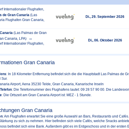
rf Internationaler Flughafen,
s de Gran Canaria
(Las
Di., 29. September 2026
ia Flughafen Gran Canaria,
Canaria
(Las Palmas de Gran
an Canaria, LPA)
Di., 06. Oktober 2026
rf Internationaler Flughafen,
ormationen Gran Canaria
fens
: In 18 Kilometer Entfernung befindet sich die die Hauptstadt Las Palmas de G
 Sur.
anaria Airport, Aena 35230 Telde, Gran Canaria, Kanarische Inseln
Telefon
: Die Telefonnummer des Flughafens lautet: 09 28 57 90 00. Die Landesvorw
e
: Die Ortszeit am Gran Canaria Airport ist: MEZ - 1 Stunde.
ichtungen Gran Canaria
en
: Am Flughafen erwartet Sie eine große Auswahl an Bars, Restaurants und Cafés.
Stärkung zu sich zu nehmen. Hier befinden sich viele Cafés, welche Snacks anbiete
hoss befindet sich eine Bank. Außerdem gibt es im Erdgeschoss und in der ersten