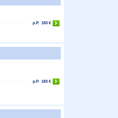
p.P.
183 €
p.P.
183 €