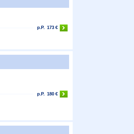
p.P.
173 €
p.P.
180 €