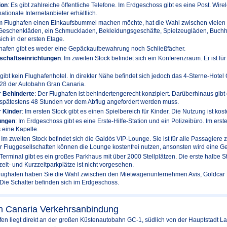
ion
: Es gibt zahlreiche öffentliche Telefone. Im Erdgeschoss gibt es eine Post. Wir
nationale Internetanbieter erhältlich.
m Flughafen einen Einkaufsbummel machen möchte, hat die Wahl zwischen vielen 
eschenkläden, ein Schmuckladen, Bekleidungsgeschäfte, Spielzeugläden, Buchh
ich in der ersten Etage.
hafen gibt es weder eine Gepäckaufbewahrung noch Schließfächer.
schäftseinrichtungen
: Im zweiten Stock befindet sich ein Konferenzraum. Er ist 
 gibt kein Flughafenhotel. In direkter Nähe befindet sich jedoch das 4-Sterne-Hotel
t 28 der Autobahn Gran Canaria.
r Behinderte
: Der Flughafen ist behindertengerecht konzipiert. Darüberhinaus gibt
 spätestens 48 Stunden vor dem Abflug angefordert werden muss.
r Kinder
: Im ersten Stock gibt es einen Spielbereich für Kinder. Die Nutzung ist kost
ungen
: Im Erdgeschoss gibt es eine Erste-Hilfe-Station und ein Polizeibüro. Im erst
 eine Kapelle.
: Im zweiten Stock befindet sich die Galdós VIP-Lounge. Sie ist für alle Passagiere 
r Fluggesellschaften können die Lounge kostenfrei nutzen, ansonsten wird eine G
Terminal gibt es ein großes Parkhaus mit über 2000 Stellplätzen. Die erste halbe St
eit- und Kurzzeitparkplätze ist nicht vorgesehen.
lughafen haben Sie die Wahl zwischen den Mietwagenunternehmen Avis, Goldcar E
Die Schalter befinden sich im Erdgeschoss.
n Canaria Verkehrsanbindung
fen liegt direkt an der großen Küstenautobahn GC-1, südlich von der Hauptstadt L