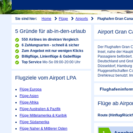
Home
Flüge
Airports
Sie sind hier:
Flughafen Gran Cana
5 Gründe für ab-in-den-urlaub
Airport Gran C
550 Airlines im direkten Vergleich
6 Zahlungsarten - schnell & sicher
Der Flughafen Gran Ca
Zum Angebot mit nur wenigen Klicks
Insel, nahe der Haupt
Billigflüge, Linienflüge & Gabelflüge
Passagiere befördert. 
Deutschland und Groß
Top Service
Mo-So 09:00-20:00 Uhr
Düsseldorf, Hamburg 
Fluggesellschaften Co
Drehkreuz benutzt. Im
Flugziele vom Airport
LPA
Flughafeninfor
Flüge Europa
Flüge Asien
Flüge Afrika
Flüge ab Airpo
Flüge Australien & Pazifik
Route (Hinflug/Rückf
Flüge Mittelamerika & Karibik
Flüge Südamerika
Flüge Naher & Mittlerer Osten