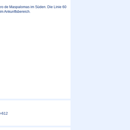
aro de Maspalomas im Süden. Die Linie 60
 im Ankunftsbereich.
t=612