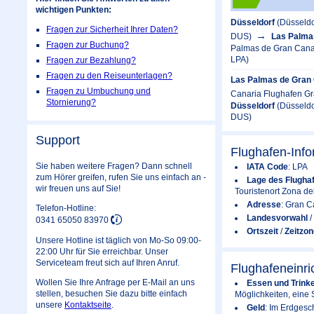
wichtigen Punkten:
Düsseldorf
(Düsseldo
Fragen zur Sicherheit Ihrer Daten?
DUS)
Las Palma
Fragen zur Buchung?
Palmas de Gran Canar
LPA)
Fragen zur Bezahlung?
Fragen zu den Reiseunterlagen?
Las Palmas de Gran 
Fragen zu Umbuchung und
Canaria Flughafen Gr
Stornierung?
Düsseldorf
(Düsseldo
DUS)
Support
Flughafen-Inf
Sie haben weitere Fragen? Dann schnell
IATA Code
: LPA
zum Hörer greifen, rufen Sie uns einfach an -
Lage des Flugha
wir freuen uns auf Sie!
Touristenort Zona del
Adresse
: Gran C
Telefon-Hotline:
Landesvorwahl
/
0341 65050 83970
Ortszeit
/
Zeitzon
Unsere Hotline ist täglich von Mo-So 09:00-
22:00 Uhr für Sie erreichbar. Unser
Serviceteam freut sich auf Ihren Anruf.
Flughafeneinr
Wollen Sie Ihre Anfrage per E-Mail an uns
Essen und Trink
stellen, besuchen Sie dazu bitte einfach
Möglichkeiten, eine 
unsere
Kontaktseite
.
Geld
: Im Erdgesc