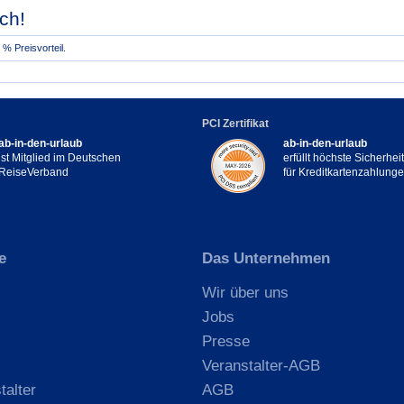
ch!
% Preisvorteil.
PCI Zertifikat
ab-in-den-urlaub
ab-in-den-urlaub
ist Mitglied im Deutschen
erfüllt höchste Sicherhe
ReiseVerband
für Kreditkartenzahlung
e
Das Unternehmen
Wir über uns
Jobs
Presse
Veranstalter-AGB
talter
AGB