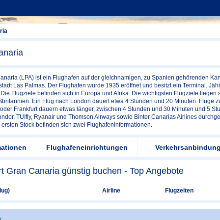
ria
anaria
naria (LPA) ist ein Flughafen auf der gleichnamigen, zu Spanien gehörenden Kana
stadt Las Palmas. Der Flughafen wurde 1935 eröffnet und besitzt ein Terminal. Jäh
Die Flugziele befinden sich in Europa und Afrika. Die wichtigsten Flugziele liegen 
britannien. Ein Flug nach London dauert etwa 4 Stunden und 20 Minuten. Flüge zu
oder Frankfurt dauern etwas länger, zwischen 4 Stunden und 30 Minuten und 5 St
ndor, TUIfly, Ryanair und Thomson Airways sowie Binter Canarias Airlines durchge
 ersten Stock befinden sich zwei Flughafeninformationen.
mationen
Flughafeneinrichtungen
Verkehrsanbindun
rt Gran Canaria günstig buchen - Top Angebote
lug)
Airline
Flugzeiten