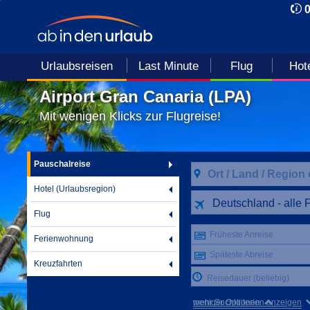
Urlaubsreisen
Last Minute
Flug
Hot
Airport Gran Canaria (LPA)
Mit wenigen Klicks zur Flugreise!
Pauschalreise
Hotel (Urlaubsregion)
Deutschland - alle 
Flug
Früheste Anreise
Ferienwohnung
Späteste Abreise
Kreuzfahrten
Reisedauer (beliebig)
mehr Suchkriterien anzeigen
weniger Optionen