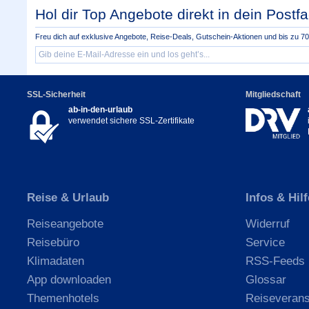
Hol dir Top Angebote direkt in dein Postfa
Freu dich auf exklusive Angebote, Reise-Deals, Gutschein-Aktionen und bis zu 70 
SSL-Sicherheit
Mitgliedschaft
ab-in-den-urlaub
verwendet sichere SSL-Zertifikate
Reise & Urlaub
Infos & Hilf
Reiseangebote
Widerruf
Reisebüro
Service
Klimadaten
RSS-Feeds
App downloaden
Glossar
Themenhotels
Reiseverans