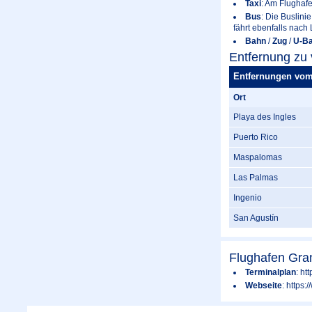
Taxi
: Am Flughafe
Bus
: Die Buslin
fährt ebenfalls nach
Bahn
/
Zug
/
U-B
Entfernung zu
Entfernungen vom
Ort
Playa des Ingles
Puerto Rico
Maspalomas
Las Palmas
Ingenio
San Agustín
Flughafen Gra
Terminalplan
: ht
Webseite
: https: