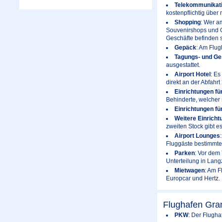
Telekommunikat
kostenpflichtig über 
Shopping
: Wer a
Souvenirshops und G
Geschäfte befinden s
Gepäck
: Am Flug
Tagungs- und Ge
ausgestattet.
Airport Hotel
: Es
direkt an der Abfahr
Einrichtungen fü
Behinderte, welcher
Einrichtungen fü
Weitere Einricht
zweiten Stock gibt es
Airport Lounges
Fluggäste bestimmte
Parken
: Vor dem 
Unterteilung in Langz
Mietwagen
: Am F
Europcar und Hertz. 
Flughafen Gra
PKW
: Der Flugha