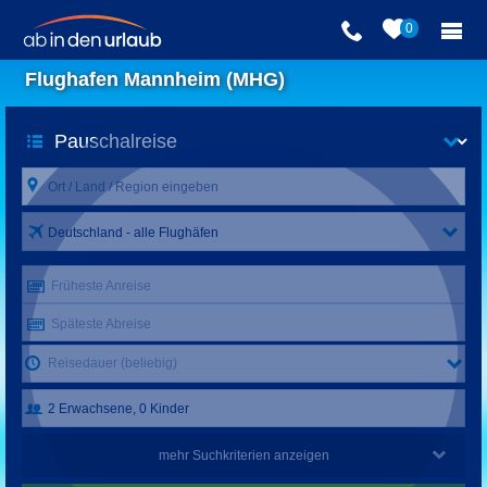
0
Flughafen Mannheim (MHG)
Deutschland - alle Flughäfen
Früheste Anreise
Späteste Abreise
Reisedauer (beliebig)
mehr Suchkriterien anzeigen