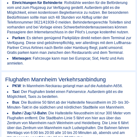
Einrichtungen für Behinderte
: Rollstühle werden für die Beförderung
vom und zum Flugzeug zur Verfügung gestellt. Außerdem gibt es die
Möglichkeit, einen kostenlosen Begleitservice zu nutzen. Bei besonderen
Bedürfnissen sollte man sich 48 Stunden vor Abflug unter der
Telefonnummer 0621/41939-0 melden. Behindertengerechte Toiletten sind
vorhanden und bei Vorlage eines Schwerbehindertenausweises können
Passagiere den Internetanschluss in der Pilot’s Lounge kostenfrei nutzen.
Parken
: Es stehen genügend Parkplätze direkt neben dem Terminal zur
Verfügung. Diese sind gebührenpflichtig, wer allerdings mit dem Lufthansa-
Partner Cirrus Airlines nach Berlin oder Hamburg fliegt, parkt umsonst.
Gratis parken kann man zwischen den Restaurants und dem Terminal.
Mietwagen
: Fahrzeuge kann man bei Europcar, Sixt, Hertz und Avis
anmieten.
Flughafen Mannheim Verkehrsanbindung
PKW
: In Mannheim-Neckarau gelangt man auf die Autobahn A656.
Taxi
: Der Flughafen bietet einen Fahrservice. Außerdem gibt es die
Möglichkeit, Taxis zu bestellen.
Bus
: Die Buslinie 50 fährt ab der Haltestelle Neuostheim im 20- bis 30-
Minuten-Takt in die südlichen und nördlichen Stadtteile von Mannheim.
Bahn / Zug / U-Bahn
: Die Haltestelle Neuostheim ist nur 300 Meter vom
Flughafen entfernt. Die Stadtbahn-Linie 5 fährt von hier aus über das
Zentrum von Mannheim nach Weinheim und Heidelberg. Die Linie 6 fährt
über das Zentrum von Mannheim nach Ludwigshafen. Die Bahnen fahren
Werktags von 6:00 bis 20:00 alle 10 bis 20 Minuten ab, abends und am