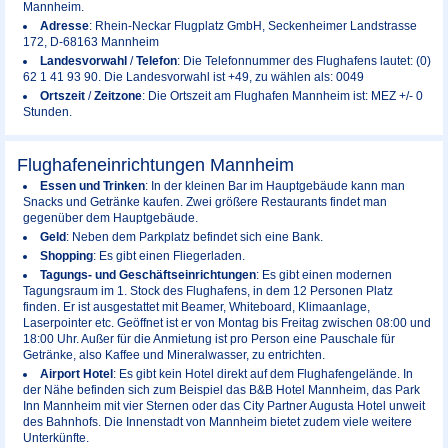
Mannheim.
Adresse
: Rhein-Neckar Flugplatz GmbH, Seckenheimer Landstrasse
172, D-68163 Mannheim
Landesvorwahl
/
Telefon
: Die Telefonnummer des Flughafens lautet: (0)
62 1 41 93 90. Die Landesvorwahl ist +49, zu wählen als: 0049
Ortszeit
/
Zeitzone
: Die Ortszeit am Flughafen Mannheim ist: MEZ +/- 0
Stunden.
Flughafeneinrichtungen Mannheim
Essen und Trinken
: In der kleinen Bar im Hauptgebäude kann man
Snacks und Getränke kaufen. Zwei größere Restaurants findet man
gegenüber dem Hauptgebäude.
Geld
: Neben dem Parkplatz befindet sich eine Bank.
Shopping
: Es gibt einen Fliegerladen.
Tagungs- und Geschäftseinrichtungen
: Es gibt einen modernen
Tagungsraum im 1. Stock des Flughafens, in dem 12 Personen Platz
finden. Er ist ausgestattet mit Beamer, Whiteboard, Klimaanlage,
Laserpointer etc. Geöffnet ist er von Montag bis Freitag zwischen 08:00 und
18:00 Uhr. Außer für die Anmietung ist pro Person eine Pauschale für
Getränke, also Kaffee und Mineralwasser, zu entrichten.
Airport Hotel
: Es gibt kein Hotel direkt auf dem Flughafengelände. In
der Nähe befinden sich zum Beispiel das B&B Hotel Mannheim, das Park
Inn Mannheim mit vier Sternen oder das City Partner Augusta Hotel unweit
des Bahnhofs. Die Innenstadt von Mannheim bietet zudem viele weitere
Unterkünfte.