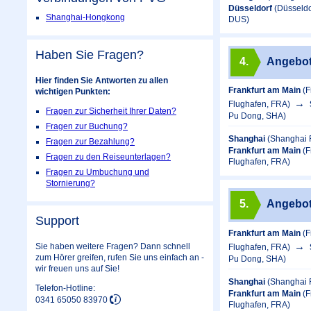
Düsseldorf
(Düsseldo
Shanghai-Hongkong
DUS)
Haben Sie Fragen?
4.
Angebo
Hier finden Sie Antworten zu allen
Frankfurt am Main
(F
wichtigen Punkten:
Flughafen, FRA)
Fragen zur Sicherheit Ihrer Daten?
Pu Dong, SHA)
Fragen zur Buchung?
Shanghai
(Shanghai 
Fragen zur Bezahlung?
Frankfurt am Main
(F
Fragen zu den Reiseunterlagen?
Flughafen, FRA)
Fragen zu Umbuchung und
Stornierung?
5.
Angebo
Support
Frankfurt am Main
(F
Sie haben weitere Fragen? Dann schnell
Flughafen, FRA)
zum Hörer greifen, rufen Sie uns einfach an -
Pu Dong, SHA)
wir freuen uns auf Sie!
Shanghai
(Shanghai 
Telefon-Hotline:
Frankfurt am Main
(F
0341 65050 83970
Flughafen, FRA)