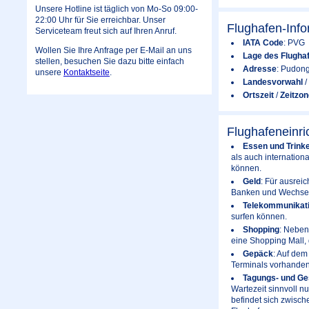
Unsere Hotline ist täglich von Mo-So 09:00-
22:00 Uhr für Sie erreichbar. Unser
Flughafen-Inf
Serviceteam freut sich auf Ihren Anruf.
IATA Code
: PVG
Wollen Sie Ihre Anfrage per E-Mail an uns
Lage des Flugha
stellen, besuchen Sie dazu bitte einfach
Adresse
: Pudong
unsere
Kontaktseite
.
Landesvorwahl
/
Ortszeit
/
Zeitzon
Flughafeneinr
Essen und Trink
als auch internation
können.
Geld
: Für ausrei
Banken und Wechsels
Telekommunikat
surfen können.
Shopping
: Neben
eine Shopping Mall,
Gepäck
: Auf dem
Terminals vorhanden
Tagungs- und Ge
Wartezeit sinnvoll n
befindet sich zwisch