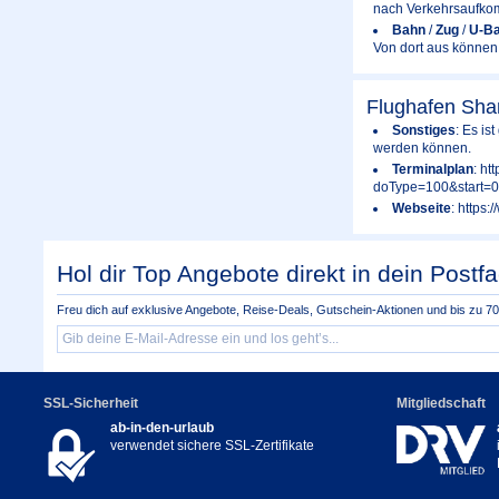
nach Verkehrsaufko
Bahn
/
Zug
/
U-B
Von dort aus können
Flughafen Sha
Sonstiges
: Es is
werden können.
Terminalplan
: ht
doType=100&start
Webseite
: https
Hol dir Top Angebote direkt in dein Postfa
Freu dich auf exklusive Angebote, Reise-Deals, Gutschein-Aktionen und bis zu 70 
SSL-Sicherheit
Mitgliedschaft
ab-in-den-urlaub
verwendet sichere SSL-Zertifikate