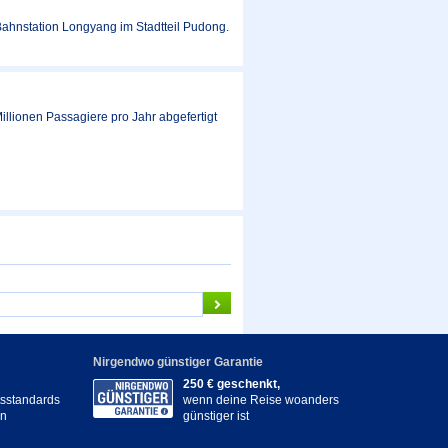
ahnstation Longyang im Stadtteil Pudong.
illionen Passagiere pro Jahr abgefertigt
Nirgendwo günstiger Garantie
250 € geschenkt,
itsstandards
wenn deine Reise woanders
en
günstiger ist