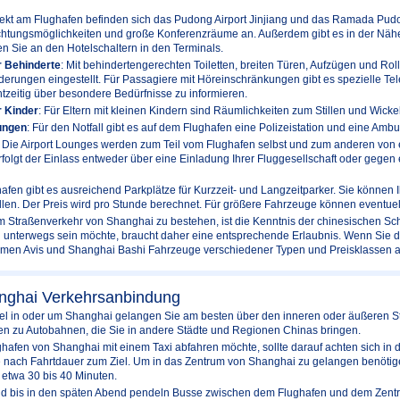
rekt am Flughafen befinden sich das Pudong Airport Jinjiang und das Ramada Pudo
htungsmöglichkeiten und große Konferenzräume an. Außerdem gibt es in der Nähe
en Sie an den Hotelschaltern in den Terminals.
r Behinderte
: Mit behindertengerechten Toiletten, breiten Türen, Aufzügen und Rol
rungen eingestellt. Für Passagiere mit Höreinschränkungen gibt es spezielle Telefo
htzeitig über besondere Bedürfnisse zu informieren.
r Kinder
: Für Eltern mit kleinen Kindern sind Räumlichkeiten zum Stillen und Wick
ungen
: Für den Notfall gibt es auf dem Flughafen eine Polizeistation und eine Ambu
: Die Airport Lounges werden zum Teil vom Flughafen selbst und zum anderen von ei
lgt der Einlass entweder über eine Einladung Ihrer Fluggesellschaft oder gegen e
afen gibt es ausreichend Parkplätze für Kurzzeit- und Langzeitparker. Sie können
len. Der Preis wird pro Stunde berechnet. Für größere Fahrzeuge können eventuell
m Straßenverkehr von Shanghai zu bestehen, ist die Kenntnis der chinesischen Sc
nterwegs sein möchte, braucht daher eine entsprechende Erlaubnis. Wenn Sie 
Firmen Avis und Shanghai Bashi Fahrzeuge verschiedener Typen und Preisklassen a
nghai Verkehrsanbindung
iel in oder um Shanghai gelangen Sie am besten über den inneren oder äußeren Sta
n zu Autobahnen, die Sie in andere Städte und Regionen Chinas bringen.
hafen von Shanghai mit einem Taxi abfahren möchte, sollte darauf achten sich in d
e nach Fahrtdauer zum Ziel. Um in das Zentrum von Shanghai zu gelangen benötige
twa 30 bis 40 Minuten.
nd bis in den späten Abend pendeln Busse zwischen dem Flughafen und dem Zentru