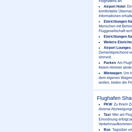
Flughafens an.
Airport Hotel
: Di
komfortable Übernac
Informationen erhalt
Einrichtungen fü
Menschen mit Behinde
Fluggesellschaft rec
Einrichtungen fü
Weitere Einricht
Airport Lounges
Dementsprechend erfo
sinnvoll.
Parken
: Am Flugh
freiem Himmel abstel
Mietwagen
: Um i
dem eigenen Wagen u
wollen, bieten die 
Flughafen Sha
PKW
: Zu Ihrem Z
diverse Abzweigunge
Taxi
: Wer am Flug
Einordnung erfolgt j
Verkehrsaufkommen e
Bus
: Tagsüber u