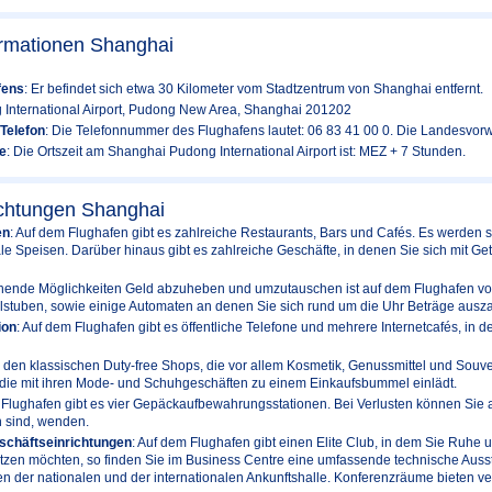
ormationen Shanghai
fens
: Er befindet sich etwa 30 Kilometer vom Stadtzentrum von Shanghai entfernt.
 International Airport, Pudong New Area, Shanghai 201202
Telefon
: Die Telefonnummer des Flughafens lautet: 06 83 41 00 0. Die Landesvorwa
e
: Die Ortszeit am Shanghai Pudong International Airport ist: MEZ + 7 Stunden.
ichtungen Shanghai
en
: Auf dem Flughafen gibt es zahlreiche Restaurants, Bars und Cafés. Es werden 
ale Speisen. Darüber hinaus gibt es zahlreiche Geschäfte, in denen Sie sich mit G
chende Möglichkeiten Geld abzuheben und umzutauschen ist auf dem Flughafen vo
tuben, sowie einige Automaten an denen Sie sich rund um die Uhr Beträge ausz
ion
: Auf dem Flughafen gibt es öffentliche Telefone und mehrere Internetcafés, in
 den klassischen Duty-free Shops, die vor allem Kosmetik, Genussmittel und Souve
 die mit ihren Mode- und Schuhgeschäften zu einem Einkaufsbummel einlädt.
 Flughafen gibt es vier Gepäckaufbewahrungsstationen. Bei Verlusten können Sie a
 sind, wenden.
schäftseinrichtungen
: Auf dem Flughafen gibt einen Elite Club, in dem Sie Ruhe 
utzen möchten, so finden Sie im Business Centre eine umfassende technische Ausstatt
en der nationalen und der internationalen Ankunftshalle. Konferenzräume bieten v