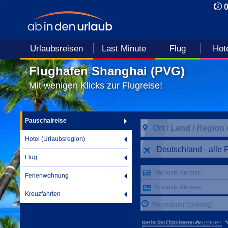
Urlaubsreisen
Last Minute
Flug
Hot
Flughafen Shanghai (PVG)
Mit wenigen Klicks zur Flugreise!
Pauschalreise
Hotel (Urlaubsregion)
Deutschland - alle 
Flug
Früheste Anreise
Ferienwohnung
Späteste Abreise
Kreuzfahrten
Reisedauer (beliebig)
mehr Suchkriterien anzeigen
weniger Optionen