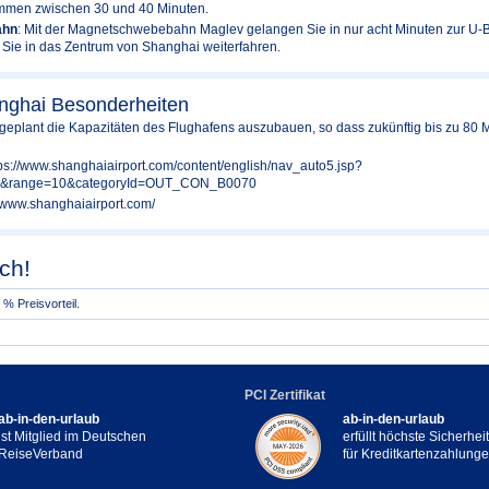
mmen zwischen 30 und 40 Minuten.
ahn
: Mit der Magnetschwebebahn Maglev gelangen Sie in nur acht Minuten zur U-B
 Sie in das Zentrum von Shanghai weiterfahren.
nghai Besonderheiten
t geplant die Kapazitäten des Flughafens auszubauen, so dass zukünftig bis zu 80 M
tps://www.shanghaiairport.com/content/english/nav_auto5.jsp?
=0&range=10&categoryId=OUT_CON_B0070
://www.shanghaiairport.com/
ch!
% Preisvorteil.
PCI Zertifikat
ab-in-den-urlaub
ab-in-den-urlaub
ist Mitglied im Deutschen
erfüllt höchste Sicherhe
ReiseVerband
für Kreditkartenzahlung