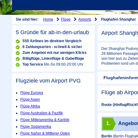
Home
Flüge
Airports
Sie sind hier:
Flughafen Shanghai
5 Gründe für ab-in-den-urlaub
Airport Shangh
550 Airlines im direkten Vergleich
6 Zahlungsarten - schnell & sicher
Der Shanghai Pudong I
Zum Angebot mit nur wenigen Klicks
28 Millionen Passagie
Billigflüge, Linienflüge & Gabelflüge
von hier aus zu Ziele
Problemen rund um den
Top Service
Mo-So 09:00-20:00 Uhr
Flughafeninfor
Flugziele vom Airport
PVG
Flüge ab Airpo
Flüge Europa
Flüge Asien
Route (Hinflug/Rückf
Flüge Afrika
Flüge Australien & Pazifik
Flüge Mittelamerika & Karibik
1.
Angebo
Flüge Südamerika
Flüge Naher & Mittlerer Osten
Berlin
(Berlin Flugha