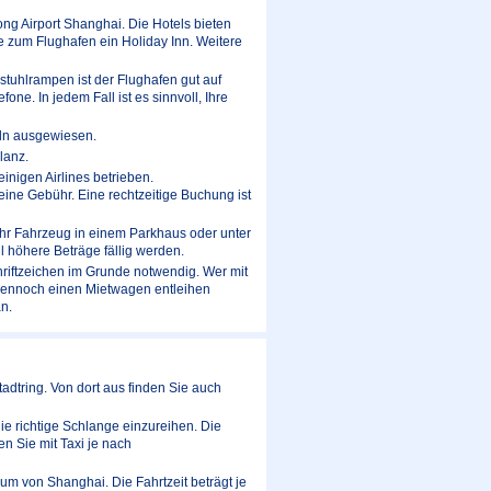
ng Airport Shanghai. Die Hotels bieten
 zum Flughafen ein Holiday Inn. Weitere
lstuhlrampen ist der Flughafen gut auf
ne. In jedem Fall ist es sinnvoll, Ihre
eln ausgewiesen.
lanz.
nigen Airlines betrieben.
ine Gebühr. Eine rechtzeitige Buchung ist
 Ihr Fahrzeug in einem Parkhaus oder unter
 höhere Beträge fällig werden.
hriftzeichen im Grunde notwendig. Wer mit
dennoch einen Mietwagen entleihen
n.
dtring. Von dort aus finden Sie auch
ie richtige Schlange einzureihen. Die
n Sie mit Taxi je nach
m von Shanghai. Die Fahrtzeit beträgt je