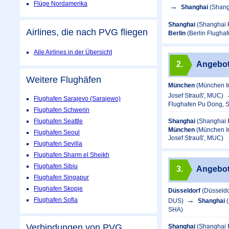
Flüge Nordamerika
Shanghai
(Shang
Shanghai
(Shanghai 
Airlines, die nach PVG fliegen
Berlin
(Berlin Flugha
Alle Airlines in der Übersicht
2.
Angebo
Weitere Flughäfen
München
(München In
Josef Strauß', MUC)
Flughafen Sarajevo (Sarajewo)
Flughafen Pu Dong, 
Flughafen Schwerin
Flughafen Seattle
Shanghai
(Shanghai 
München
(München In
Flughafen Seoul
Josef Strauß', MUC)
Flughafen Sevilla
Flughafen Sharm el Sheikh
Flughafen Sibiu
3.
Angebo
Flughafen Singapur
Flughafen Skopje
Düsseldorf
(Düsseldo
Flughafen Sofia
DUS)
Shanghai
SHA)
Verbindungen von PVG
Shanghai
(Shanghai 