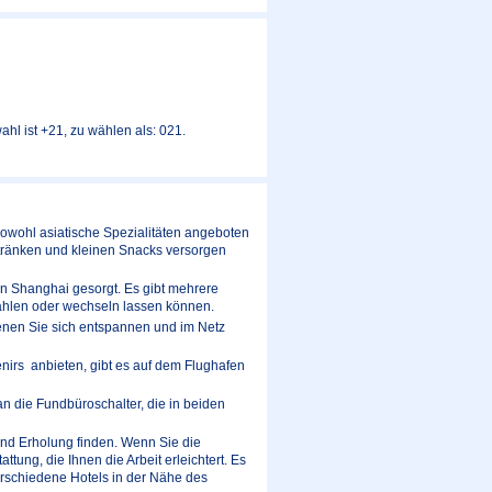
hl ist +21, zu wählen als: 021.
sowohl asiatische Spezialitäten angeboten
etränken und kleinen Snacks versorgen
n Shanghai gesorgt. Es gibt mehrere
ahlen oder wechseln lassen können.
 denen Sie sich entspannen und im Netz
nirs anbieten, gibt es auf dem Flughafen
n die Fundbüroschalter, die in beiden
und Erholung finden. Wenn Sie die
ung, die Ihnen die Arbeit erleichtert. Es
erschiedene Hotels in der Nähe des