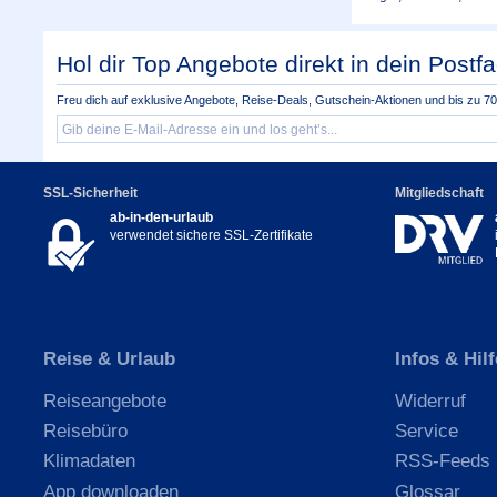
Hol dir Top Angebote direkt in dein Postfa
Freu dich auf exklusive Angebote, Reise-Deals, Gutschein-Aktionen und bis zu 70 
SSL-Sicherheit
Mitgliedschaft
ab-in-den-urlaub
verwendet sichere SSL-Zertifikate
Reise & Urlaub
Infos & Hilf
Reiseangebote
Widerruf
Reisebüro
Service
Klimadaten
RSS-Feeds
App downloaden
Glossar