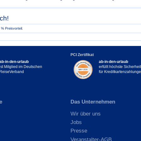
ch!
% Preisvorteil.
PCI Zertifikat
ab-in-den-urlaub
ab-in-den-urlaub
ist Mitglied im Deutschen
erfüllt höchste Sicherhe
ReiseVerband
für Kreditkartenzahlung
e
Das Unternehmen
Wir über uns
Jobs
Presse
Veranstalter-AGB