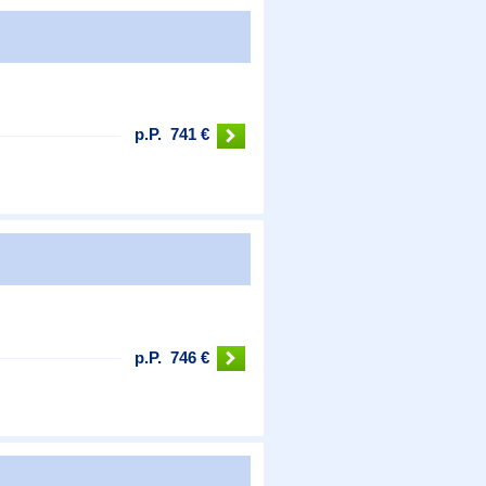
p.P.
741 €
p.P.
746 €