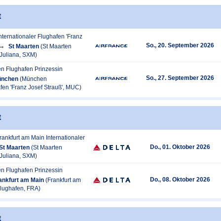
t
ternationaler Flughafen 'Franz
So., 20. September 2026
St Maarten
(St Maarten
 Juliana, SXM)
en Flughafen Prinzessin
So., 27. September 2026
nchen
(München
afen 'Franz Josef Strauß', MUC)
t
rankfurt am Main Internationaler
Do., 01. Oktober 2026
St Maarten
(St Maarten
 Juliana, SXM)
en Flughafen Prinzessin
Do., 08. Oktober 2026
ankfurt am Main
(Frankfurt am
Flughafen, FRA)
t