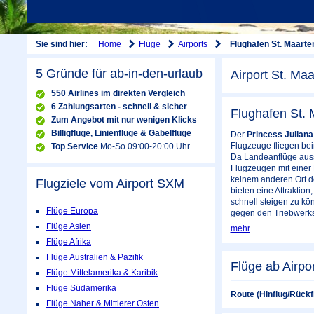
Home
Flüge
Airports
Sie sind hier:
Flughafen St. Maarte
5 Gründe für ab-in-den-urlaub
Airport St. Maa
550 Airlines im direkten Vergleich
6 Zahlungsarten - schnell & sicher
Flughafen St. 
Zum Angebot mit nur wenigen Klicks
Billigflüge, Linienflüge & Gabelflüge
Der
Princess Juliana 
Flugzeuge fliegen be
Top Service
Mo-So 09:00-20:00 Uhr
Da Landeanflüge aussc
Flugzeugen mit einer 
keinem anderen Ort d
Flugziele vom Airport
SXM
bieten eine Attraktio
schnell steigen zu k
Flüge Europa
gegen den Triebwerks
Flüge Asien
mehr
Flüge Afrika
Flüge Australien & Pazifik
Flüge ab Airpo
Flüge Mittelamerika & Karibik
Flüge Südamerika
Route (Hinflug/Rückf
Flüge Naher & Mittlerer Osten