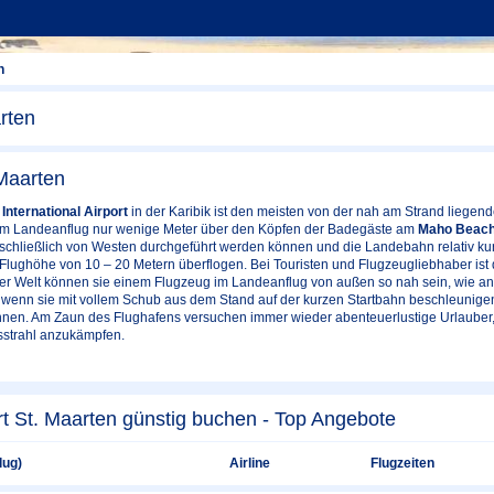
n
rten
Maarten
International Airport
in der Karibik ist den meisten von der nah am Strand liegen
im Landeanflug nur wenige Meter über den Köpfen der Badegäste am
Maho Beac
hließlich von Westen durchgeführt werden können und die Landebahn relativ kurz 
Flughöhe von 10 – 20 Metern überflogen. Bei Touristen und Flugzeugliebhaber ist 
er Welt können sie einem Flugzeug im Landeanflug von außen so nah sein, wie an
n, wenn sie mit vollem Schub aus dem Stand auf der kurzen Startbahn beschleunig
önnen. Am Zaun des Flughafens versuchen immer wieder abenteuerlustige Urlauber,
strahl anzukämpfen.
rt St. Maarten günstig buchen - Top Angebote
lug)
Airline
Flugzeiten