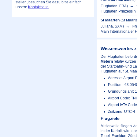
stellen, besuchen Sie dazu bitte einfach
Flughafen, FRA)
unsere
Kontaktseite
.
Flughafen Prinzessin
St Maarten
(St Maart
Juliana, SXM)
Fr
Main Internationaler 
Wissenswertes z
Der Flughafen beförde
Metern
relativ kurzen
der Startbahn- und La
Flughafen auf St. Ma
Adresse: Airport 
Position: -63.054
Gründungsjahr: 
Airport Code: T
Airport IATA Cod
Zeitzone: UTC-4
Flugziele
Mittlerweile fliegen 
in der Karibik wird d
Tegel, Frankfurt, Züri