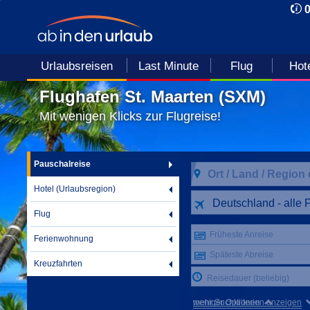
Urlaubsreisen
Last Minute
Flug
Hot
Flughafen St. Maarten (SXM)
Mit wenigen Klicks zur Flugreise!
Pauschalreise
Hotel (Urlaubsregion)
Deutschland - alle 
Flug
Früheste Anreise
Ferienwohnung
Späteste Abreise
Kreuzfahrten
Reisedauer (beliebig)
mehr Suchkriterien anzeigen
weniger Optionen