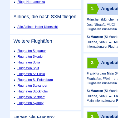
Flüge Nordamerika
1.
Angebo
Airlines, die nach SXM fliegen
München
(München In
Josef Strauß', MUC)
Alle Airlines in der Übersicht
Flughafen Prinzessin
St Maarten
(St Maart
Weitere Flughäfen
Juliana, SXM)
Mü
Internationaler Flugh
Flughafen Singapur
Flughafen Skopje
2.
Angebo
Flughafen Sofia
Flughafen Split
Frankfurt am Main
(F
Flughafen St. Lucia
Flughafen, FRA)
Flughafen St. Petersburg
Flughafen Prinzessin
Flughafen Stavanger
St Maarten
(St Maart
Flughafen Stockholm
Juliana, SXM)
Fr
Flughafen Stuttgart
Main Internationaler 
Flughafen Sydney
3.
Angebo
Haben Sie Fragen?