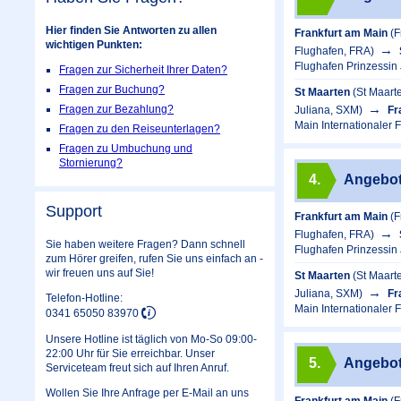
Hier finden Sie Antworten zu allen
Frankfurt am Main
(F
wichtigen Punkten:
Flughafen, FRA)
Flughafen Prinzessin
Fragen zur Sicherheit Ihrer Daten?
Fragen zur Buchung?
St Maarten
(St Maart
Fragen zur Bezahlung?
Juliana, SXM)
Fr
Main Internationaler 
Fragen zu den Reiseunterlagen?
Fragen zu Umbuchung und
Stornierung?
4.
Angebo
Support
Frankfurt am Main
(F
Flughafen, FRA)
Sie haben weitere Fragen? Dann schnell
Flughafen Prinzessin
zum Hörer greifen, rufen Sie uns einfach an -
wir freuen uns auf Sie!
St Maarten
(St Maart
Juliana, SXM)
Fr
Telefon-Hotline:
Main Internationaler 
0341 65050 83970
Unsere Hotline ist täglich von Mo-So 09:00-
22:00 Uhr für Sie erreichbar. Unser
5.
Angebo
Serviceteam freut sich auf Ihren Anruf.
Wollen Sie Ihre Anfrage per E-Mail an uns
Frankfurt am Main
(F