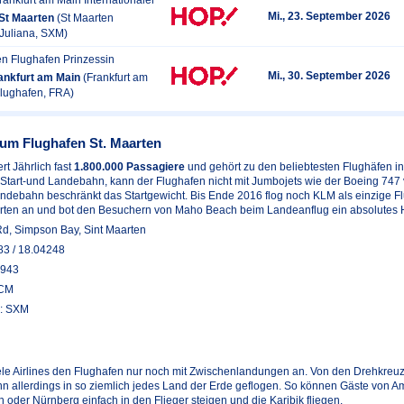
Mi., 23. September 2026
St Maarten
(St Maarten
 Juliana, SXM)
en Flughafen Prinzessin
Mi., 30. September 2026
ankfurt am Main
(Frankfurt am
Flughafen, FRA)
um Flughafen St. Maarten
rt Jährlich fast
1.800.000 Passagiere
und gehört zu den beliebtesten Flughäfen in 
 Start-und Landebahn, kann der Flughafen nicht mit Jumbojets wie der Boeing 747
ndebahn beschränkt das Startgewicht. Bis Ende 2016 flog noch KLM als einzige Fl
arten an und bot den Besuchern von Maho Beach beim Landeanflug ein absolutes H
Rd, Simpson Bay, Sint Maarten
83 / 18.04248
1943
NCM
e: SXM
viele Airlines den Flughafen nur noch mit Zwischenlandungen an. Von den Drehkreuz
ann allerdings in so ziemlich jedes Land der Erde geflogen. So können Gäste von A
ch oder Nürnberg einfach in den Flieger steigen und die Karibik fliegen.