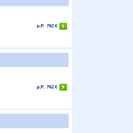
p.P.
762 €
p.P.
762 €