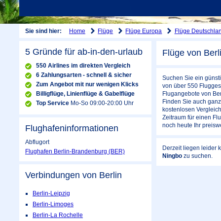
Home
Flüge
Flüge Europa
Flüge Deutschla
Sie sind hier:
5 Gründe für ab-in-den-urlaub
Flüge von Berl
550 Airlines im direkten Vergleich
6 Zahlungsarten - schnell & sicher
Suchen Sie ein günsti
Zum Angebot mit nur wenigen Klicks
von über 550 Fluggese
Billigflüge, Linienflüge & Gabelflüge
Flugangebote von Ber
Finden Sie auch ganz 
Top Service
Mo-So 09:00-20:00 Uhr
kostenlosen Vergleich
Zeitraum für einen F
noch heute Ihr preisw
Flughafeninformationen
Abflugort
Derzeit liegen leider
Flughafen Berlin-Brandenburg (BER)
Ningbo
zu suchen.
Verbindungen von Berlin
Berlin-Leipzig
Berlin-Limoges
Berlin-La Rochelle