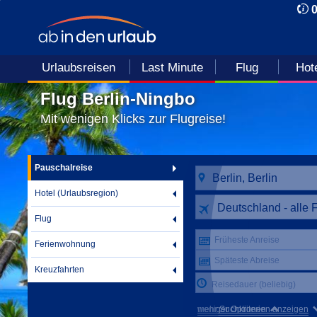
Urlaubsreisen
Last Minute
Flug
Hot
Flug Berlin-Ningbo
Mit wenigen Klicks zur Flugreise!
Pauschalreise
Hotel (Urlaubsregion)
Deutschland - alle 
Flug
Früheste Anreise
Ferienwohnung
Späteste Abreise
Kreuzfahrten
Reisedauer (beliebig)
mehr Suchkriterien anzeigen
weniger Optionen